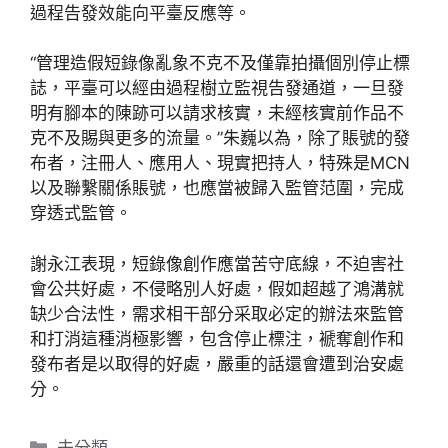
過程告發效能向平臺反應等。
“管理造假短錄像亂象不克不及僅靠拍攝個別停止標
誌，平臺可以經由過程樹立監視告發通道，一旦發
明有腳本的陳跡可以請求核實，未經核實前作品不
克不及賜與更多的流量。”朱巍以為，除了賬號的發
布者，注冊人、應用人、現實把持人，特殊是MCN
以及聯繫關係賬號，也應當被歸入監管范圍，完成
穿透式監管。
謝永江表現，短錄像創作應當苦守底線，不迫害社
會公共好處，不侵略別人好處，假如超越了鴻溝就
缺少合法性，需求相干部分采取必定的辦法來監管
和打消這種消極影響，包含停止標注，褫奪創作和
發布者是以取得的好處，嚴重的話還會遭到治安處
分。
分
未分類