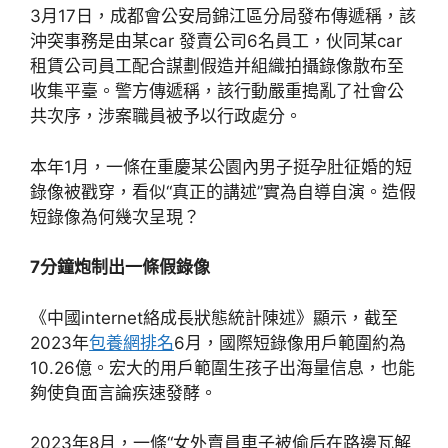
3月17日，成都會公安局錦江區分局發布傳遞稱，該
沖突事務是由某car 發賣公司6名員工，伙同某car
租賃公司員工配合謀劃假造并組織拍攝錄像散布至
收集平臺。警方傳遞稱，該行動嚴重搗亂了社會公
共次序，涉案職員被予以行政處分。
本年1月，一條在重慶某公園內男子挺孕肚征婚的短
錄像被戳穿，看似“真正的講述”實為自導自演。造假
短錄像為何幾次呈現？
7分鐘炮制出一條假錄像
《中國internet絡成長狀態統計陳述》顯示，截至
2023年
包養網排名
6月，國際短錄像用戶範圍約為
10.26億。宏大的用戶範圍生孩子出海量信息，也能
夠使負面言論疾速發酵。
2023年8月，一條“女外賣員車子被偷后在路邊瓦解