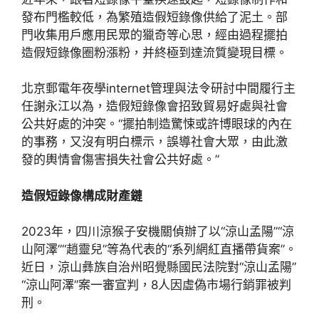
發布門檻較低，為繁殖造假短錄像供給了泥土。部
門收集用戶應用民眾的獵奇等心思，經由過程擺拍
造假短錄像圈粉漲粉，并終極到達流質變現目標。
北京郵電年夜學internet管理與法令研討中間履行主
任謝永江以為，造假短錄像會招致貿易好處與社會
公共好處的沖突。“擺拍制造驚悚或許博眼球的內在
的事務，又沒有明白標示，誤導社會大眾，由此激
發的輿情會傷害損失社會公共好處。”
造假短錄像構成財產鏈
2023年，四川涼猴子安機關偵辦了以“涼山孟陽”“涼
山阿澤”“趙靈兒”等為代表的“系列網紅直播帶貨案”。
近日，涼山彝族自治州昭覺縣國民法院對“涼山孟陽”
“涼山阿澤”案一審宣判，8人因虛偽市場行銷罪被判
刑。