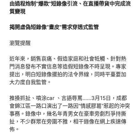
由過程炮制“爆款”短錄像引流、在直播帶貨中完成流
質變現
揭開虛偽短錄像“畫皮”需求穿透式監管
瀏覽提醒
近年來，銷售哀痛、假造家庭和社會牴觸、針對熱
門消息發布不實信息等造假短錄像不時呈現。專家
提出，明白短錄像擺拍的法令界線，同時平臺要加
大力度自我監管。
推搡抓扯、噴涂car 、言語辱罵……3月15日，成都
會錦江區一路口演出了一路因“情感膠葛”惹起的沖突
事務。錄像中，幾名年青男女在豪車旁劇烈爭持撕
扯，不少群眾在旁圍不雅，相干錄像在網上疾速傳
佈。