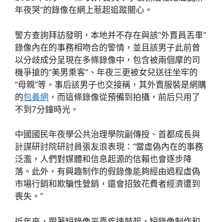
年夜哭”的錄像在網上惹起追蹤關心。
警方查詢拜訪發明，本地并不存在與該“外賣員丟車”
錄像內在的事務相吻合的警情，並且該男子此前曾
以分歧成分呈現在多條錄像中，包含被兩個摩的司
機爭搶的“美男乘客”、年夜三更被女兒送往坐牢的
“母親”等。事后該男子也交接稱，其外賣服裝是網購
的
包養網
，而這條錄像從預備到拍攝，前后只用了
不到7分鐘時光。
中國國民年夜學公共治理學院副傳授、首都成長與
計謀研討院研討員張友浪表現：“當虛偽內在的事務
泛濫，人們對媒體和信息起源的信賴也會逐步降
落。此外，有興趣制作的假錄像能夠經由過程虛偽
市場行銷和欺騙性營銷，還會招致花費者經濟遭到
喪失。”
近年來，跟著短錄像平臺疾速鼓起，短錄像制作和