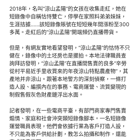
2018年，名叫“涼山孟陽”的女孩在收集走紅，她在
短錄像中自稱怙恃雙亡，停學在家照料弟弟妹妹，
生涯拮據……該短錄像賬號在短短幾年間漲粉至300
多萬。走紅后的“涼山孟陽”開端頻仍直播帶貨。
但是，有網友實地看望發明，“涼山孟陽”的怙恃不只
健在，錄像中的土坯房也是擺拍。本地法律職員查
詢拜訪發明，“涼山孟陽”在直播間售賣的良多“辛勞
從村平易近手里收買來的年夜涼山特點農產物”，其
產地并非涼山。跟著本地警方的深刻偵察，一條打
造人設、編撰內在的事務、電商運營、流質變現的
制假售假灰色財產鏈浮出水面。
記者發明，在一些電商平臺，有部門商家專門售賣
煽情、家庭和社會沖突類短錄像腳本。一名短錄像
運營職員表現，他們會依據行業為客戶打造人設，
不只能為客戶供給計劃，教怎么拍攝和制作，還能