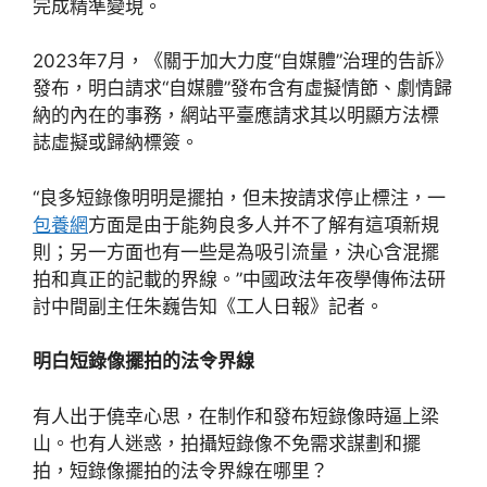
完成精準變現。
2023年7月，《關于加大力度“自媒體”治理的告訴》
發布，明白請求“自媒體”發布含有虛擬情節、劇情歸
納的內在的事務，網站平臺應請求其以明顯方法標
誌虛擬或歸納標簽。
“良多短錄像明明是擺拍，但未按請求停止標注，一
包養網
方面是由于能夠良多人并不了解有這項新規
則；另一方面也有一些是為吸引流量，決心含混擺
拍和真正的記載的界線。”中國政法年夜學傳佈法研
討中間副主任朱巍告知《工人日報》記者。
明白短錄像擺拍的法令界線
有人出于僥幸心思，在制作和發布短錄像時逼上梁
山。也有人迷惑，拍攝短錄像不免需求謀劃和擺
拍，短錄像擺拍的法令界線在哪里？