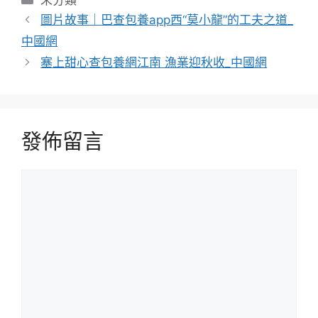
類
圖片故事｜巴查包養app西“莫小龍”的工夫之道_
中國網
塞上甜心查包養網江南 漁業迎秋收_中國網
發佈留言
留
言