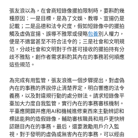
張友浪以為，在會商短錄像擺拍限制時，要斟酌幾
種原因：一是目標，是為了文娛、教導、宣揚仍是
記載；二是品德和法令尺度，假如短錄像中的擺拍
觸及虛偽宣揚、誤導不雅眾或侵略
包養
別人權力，
便是不適當甚至不符合法令的；三是社會和文明規
范，分歧社會和文明對于作甚可接收的擺拍持有分
歧不雅點，創作者需求斟酌其內在的事務若何順應
這些規范。
為完成有用監管，張友浪進一個步驟提出，對虛偽
內在的事務的界說停止清楚界定，明白響應的法令
義務，以及對違規行動的處分辦法。請求短錄像平
臺加大力度自我監管，實行內在的事務審核機制。
平臺應開闢并應用AI和機械進修東西來主動辨認和
標誌能夠的造假錄像，輔助審核職員和用戶更快辨
認題目內在的事務。最后，還要激勵用戶介入監
視，對于發明的虛偽或無害內在的事務，可以經由