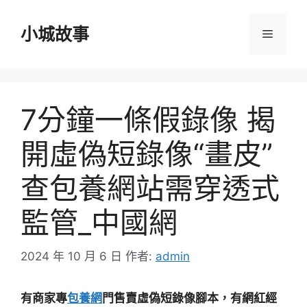
跳
至
小城故事
選
主
要
單
內
容
7分鐘一條假錄像 揭
開虛偽短錄像“畫皮”
查包養網站需穿透式
監管_中國網
2024 年 10 月 6 日
作者:
admin
有商家專
包養網
門售賣虛偽短錄像腳本，有網紅經