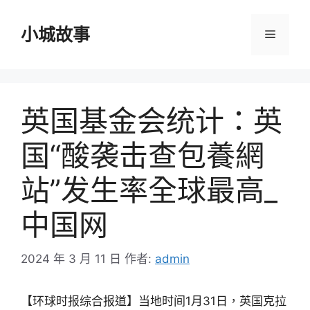
跳
至
小城故事
選
主
要
單
內
容
英国基金会统计：英
国“酸袭击查包養網
站”发生率全球最高_
中国网
2024 年 3 月 11 日
作者:
admin
【环球时报综合报道】当地时间1月31日，英国克拉