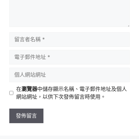
留
言
者
電
名
子
稱
郵
個
件
人
地
網
在
瀏覽器
中儲存顯示名稱、電子郵件地址及個人
址
站
網站網址，以供下次發佈留言時使用。
網
址