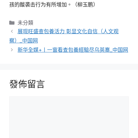
孩的酸袭击行为有所增加。（柳玉鹏）
分
未分類
類
展现旺盛查包養活力 彰显文化自信（人文观
察）_中国网
新华全媒+丨一窗看查包養經驗尽乌英寨_中国网
發佈留言
留
言