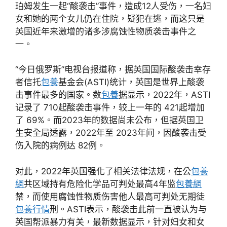
珀姆发生一起“酸袭击”事件，造成12人受伤，一名妇
女和她的两个女儿仍在住院，疑犯在逃，而这只是
英国近年来激增的诸多涉腐蚀性物质袭击事件之
一。
“今日俄罗斯”电视台报道称，据英国国际酸袭击幸存
者信托
包養
基金会(ASTI)统计，英国是世界上酸袭
击事件最多的国家。数
包養
据显示，2022年，ASTI
记录了 710起酸袭击事件，较上一年的 421起增加
了 69%。而2023年的数据尚未公布，但据英国卫
生安全局透露，2022年至 2023年间，因酸袭击受
伤入院的病例达 82例。
对此，2022年英国强化了相关法律法规，在公
包養
網
共区域持有危险化学品可判处最高4年监
包養網
禁，而使用腐蚀性物质伤害他人最高可判处无期徒
包養行情
刑。ASTI表示，酸袭击此前一直被认为与
英国帮派暴力有关，最新数据显示，针对妇女和女