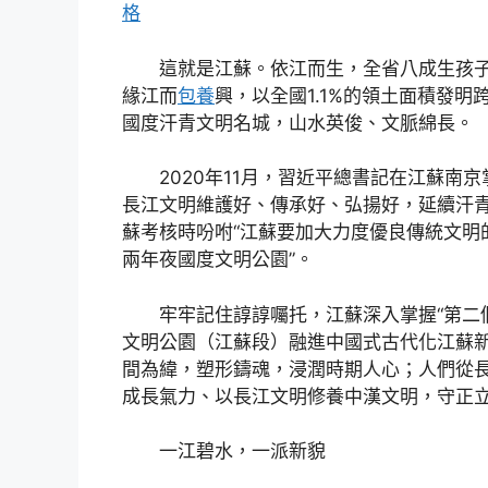
格
這就是江蘇。依江而生，全省八成生孩
緣江而
包養
興，以全國1.1%的領土面積發
國度汗青文明名城，山水英俊、文脈綿長。
2020年11月，習近平總書記在江蘇南
長江文明維護好、傳承好、弘揚好，延續汗青
蘇考核時吩咐“江蘇要加大力度優良傳統文明
兩年夜國度文明公園”。
牢牢記住諄諄囑托，江蘇深入掌握“第二
文明公園（江蘇段）融進中國式古代化江蘇
間為緯，塑形鑄魂，浸潤時期人心；人們從
成長氣力、以長江文明修養中漢文明，守正
一江碧水，一派新貌