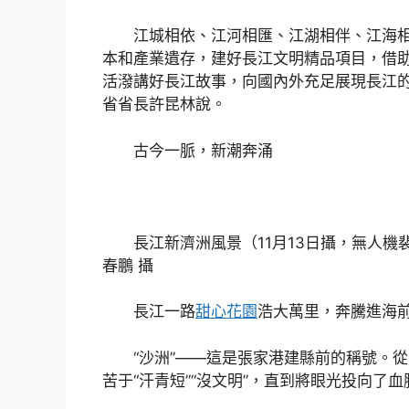
江城相依、江河相匯、江湖相伴、江海相
本和產業遺存，建好長江文明精品項目，借
活潑講好長江故事，向國內外充足展現長江的
省省長許昆林說。
古今一脈，新潮奔涌
長江新濟洲風景（11月13日攝，無人
春鵬 攝
長江一路
甜心花園
浩大萬里，奔騰進海
“沙洲”——這是張家港建縣前的稱號。
苦于“汗青短”“沒文明”，直到將眼光投向了