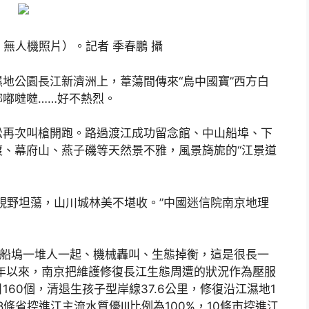
，無人機照片）。記者 季春鵬 攝
地公園長江新濟洲上，葦蕩間傳來“鳥中國寶”西方白
嘟噠噠……好不熱烈。
松再次叫槍開跑。路過渡江成功留念館、中山船埠、下
、幕府山、燕子磯等天然景不雅，風景旖旎的“江景道
視野坦蕩，山川城林美不堪收。”中國迷信院南京地理
、船塢一堆人一起、機械轟叫、生態掉衡，這是很長一
8年以來，南京把維護修復長江生態周遭的狀況作為壓服
60個，清退生孩子型岸線37.6公里，修復沿江濕地1
條省控進江主流水質優Ⅲ比例為100%，10條市控進江