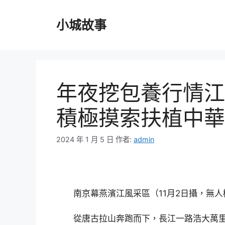
跳
至
小城故事
主
要
內
容
年夜挖包養行情江
積極摸索扶植中華
2024 年 1 月 5 日
作者:
admin
南京幕燕濱江風采區（11月2日攝，無人
從唐古拉山奔跑而下，長江一路浩大萬