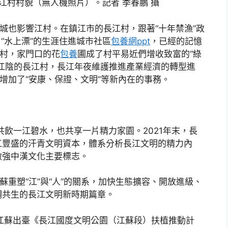
長江村村貌（無人機照片）。記者 季春鵬 攝
江城也影響江村。在鎮江市的長江村，跟著“十年禁漁”政
“水上漂”的生涯住進城市社區
包養網ppt
，已經的記憶
江村，家門口的花
包養
圃成了村平易近們增收致富的“綠
江陰的長江村，長江年夜維護推進產業經濟的轉型進
增加了“安康、保證、文明”等新內在的事務。
共飲一江碧水，也共享一片精力家園。2021年末，長
江豐盛的汗青文明資本，體系分析長江文明的精力內
做強中漢文化主要標志。
蘇重塑“江”與“人”的關系，加快生態擴容、開放進級、
調共生的長江文明新時期篇章。
4月，江蘇出臺《長江國度文明公園（江蘇段）扶植推動計