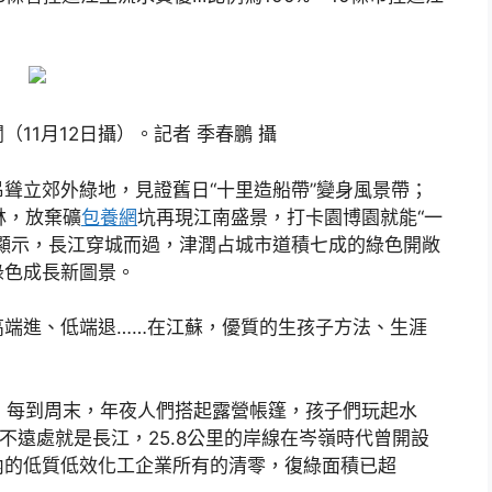
11月12日攝）。記者 季春鵬 攝
聳立郊外綠地，見證舊日“十里造船帶”變身風景帶；
林，放棄礦
包養網
坑再現江南盛景，打卡園博園就能“一
顯示，長江穿城而過，津潤占城市道積七成的綠色開敞
綠色成長新圖景。
高端進、低端退……在江蘇，優質的生孩子方法、生涯
，每到周末，年夜人們搭起露營帳篷，孩子們玩起水
。不遠處就是長江，25.8公里的岸線在岑嶺時代曾開設
內的低質低效化工企業所有的清零，復綠面積已超