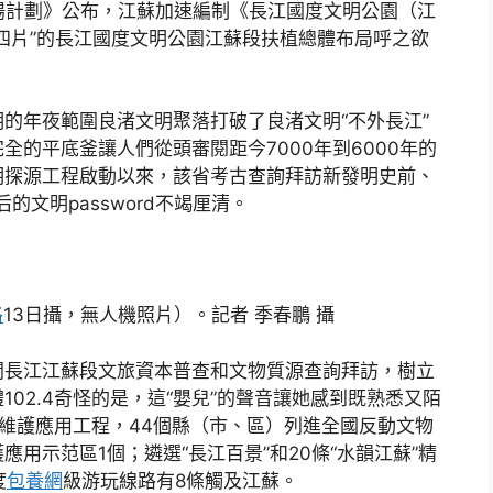
弘揚計劃》公布，江蘇加速編制《長江國度文明公園（江
四片”的長江國度文明公園江蘇段扶植總體布局呼之欲
的年夜範圍良渚文明聚落打破了良渚文明“不外長江”
的平底釜讓人們從頭審閱距今7000年到6000年的
文明探源工程啟動以來，該省考古查詢拜訪新發明史前、
的文明password不竭厘清。
格
13日攝，無人機照片）。記者 季春鵬 攝
開長江江蘇段文旅資本普查和文物質源查詢拜訪，樹立
02.4奇怪的是，這“嬰兒”的聲音讓她感到既熟悉又陌
維護應用工程，44個縣（市、區）列進全國反動文物
應用示范區1個；遴選“長江百景”和20條“水韻江蘇”精
度
包養網
級游玩線路有8條觸及江蘇。