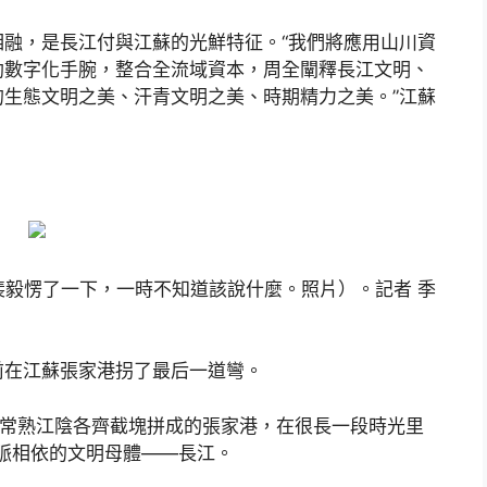
融，是長江付與江蘇的光鮮特征。“我們將應用山川資
助數字化手腕，整合全流域資本，周全闡釋長江文明、
生態文明之美、汗青文明之美、時期精力之美。”江蘇
機裴毅愣了一下，一時不知道該說什麼。照片）。記者 季
前在江蘇張家港拐了最后一道彎。
從常熟江陰各齊截塊拼成的張家港，在很長一段時光里
血脈相依的文明母體——長江。