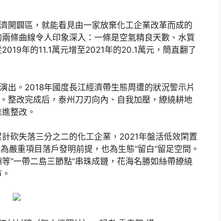
經濟開闢區，就能看見由一家放棄化工企業改革而成的
的兩條曲線令人印象深入：一條是空氣精良天數、水質
9年的11.1萬元增至2021年的20.1萬元，簡直翻了
演出。2018年國度長江經濟帶生態周遭的狀況警示片
州。整改完成后，泰州刀刃向內、自我加壓，繚繞耕地
推進整改。
計砍失落三分之二的化工企業，2021年盤活低效閑置
，既為嚴重項目落戶發明前提，也為生態“留白”留足空間。
等“一帶二島三節點”串珠成鏈，花海名勝如絲帶繚繞
市。