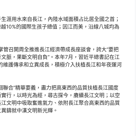
子生涯用水來自長江，內陸水域面積占比居全國之首；
明跨越10%的國際生孩子總值；因江而美，沿線八城均為
京掌管召開周全推進長江經濟帶成長座談會，誇大“要把
文脈，果斷文明自負”。本年7月，習近平總書記在江
的維護傳承和立異成長，積極介入扶植長江和年夜運河
個聯合”精華要義，盡力把高東西的品質扶植長江國度
新實行，以時光為經，尋古探今，賡續長江文明；以空
長江文明中吸取奮進氣力、依附長江聚合高東西的品質
立異鑄就中漢文明新光輝。