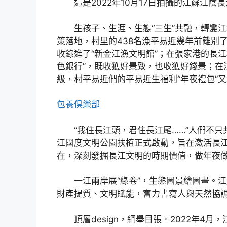
這是2022年10月17日拍攝的江蘇江陰
生孩子、生涯、生態“三生”共融，轉變
策落地，村里的438名漁平易近幾年前離別了
收錄進了“新金江漁文明館”；在張家港的長
色銀行”，既收獲好景致，也收獲好錢景；在
級，村平易近們的平易近生福利“年夜禮包”又
包養俱樂部
“我住長江頭，君住長江尾……”人們不只
江國度文明公園扶植正式啟動，旨在激活長
在，深刻發掘長江文明的時期價值，做年夜
一江兩岸展“綠卷”，生態圖景繪圖畫。江
財產提質、文明賦能，奮力書寫人與天然協
頂層design，綱舉目張。2022年