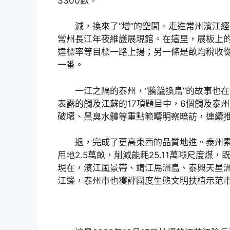
3300畝。
減，換來了“增”的空間。走進常州濱江
常州長江年夜維護展現館。在這里，展板上
達標率等目標一路上揚；另一條是畝均稅收從201
一番。
一江之隔的泰州，“騰籠換鳥”的故事也在
表露的觸及江蘇的17項題目中，6個觸及泰
破壞、黑臭水體等重點範疇明察暗訪，連續
退，完成了更高東西的品質地進。泰州累
用地2.5萬畝，削減能耗25.11萬噸尺度煤
現在，濱江風景帶、靖江馬洲島、泰興天星洲
江邊，泰州市也獲評國度生態文明扶植示范