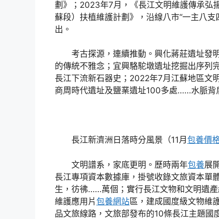
劃》；2023年7月，《長江文明維護傳承
蘇段）扶植維護計劃》，沿線八市“一主八支
出。
考古探源，連續推動。興化蔣莊遺址發明
的傳統不雅念；宜興駱駝墩遺址挖掘出序列完全
長江下流新石器史；2022年7月江蘇地區
商周時代遺址及鹽業遺址100多處……水脈背后
長江新濟洲日落時分風景（11月
包養價
文明譜系，家底更明。歷時兩年
包養
展
長江專項資本數據庫，掛號收錄文旅資本單體1
生，彷彿……萬個；實行長江文物和文明遺產
維護應用片
包養網站
區，建成國度級文物維護
品文旅線路，文旅部發布的10條長江主題國