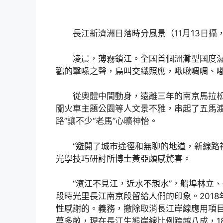
長江新濟洲日落時分風景（11月13日攝
凌晨，薄霧鎖江。全國首個洲灘型國度濕
鸛的擊喙之聲，鳥叫交織照應，啾啾啁啁、嘟
從奧體中間動身，遠離三年的南京馬拉
關火車主題公園等人文景不雅，串起了五馬渡
路”讓不少“老馬”心曠神怡。
“避開了城市途徑和無聊的地道，新線路
光學技巧研討所博士黃亞頗感驚喜。
“濱江不見江，近水不親水”，船埠林立
段時光里長江南京段留給人們的印象。201
性感謝的。義務，撤除取消長江岸線應用項目1
萬多畝，現在長江生態岸線比例跨越八成，18