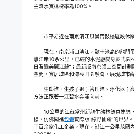
主流水質達標率為100%。
市平易近在南京濱江風景帶鼓樓區段休閑（
現在，南京浦口濱江，數十米高的龍門吊
離江岸10余公里，已經的水泥廠變身蘇式園
日看遍美麗江蘇”；最新版南京領土空間計劃
空間，宜居城區和漂亮田園融會，展現城市
生態進、生孩子退；管理進、淨化退；
方法正跟著一江碧水奔涌向前。
10公里的江蘇常州新龍生態林綠意連綿
槍，仿佛闖進
包養
實際版“綠野仙蹤”的世界
了百余家化工企業。現在，沿江一公里范圍