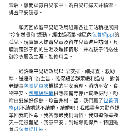
雪后，離開孤寡白叟家中，為白叟打掃天井積雪、
排查平安隱患。
順河回族區平易近政局組織各社工站積極展開
“冷冬送暖和”運動，經由過程對轄區內
包養網ppt
的
孤兒、現實無人撫育兒童及留守兒童進戶訪問，具
體清楚孩子們的生涯及進修情形，并為孩子們送往
御冷衣服及生涯、進修用品。
通許縣平易近政局以“早安排、細排查、救助
準、送暖和”為主旨，確保艱苦群眾暖和過冬。對養
老辦事
包養網單次
機構的平安治理、消防平安、食
物平安、
包養網評價
供熱裝備等停止實地檢討，吩
咐白叟做好保熱、珍重身材、留，我們贏了
包養價
格ptt
不結婚就不結婚，結婚吧！我竭盡全力勸爸媽
奪回我的性命，我答應過我們兩個，我知道你這幾
天一定很難過，我意平安；到城鄉低保戶、特困贍
養戶
包養網比較
、