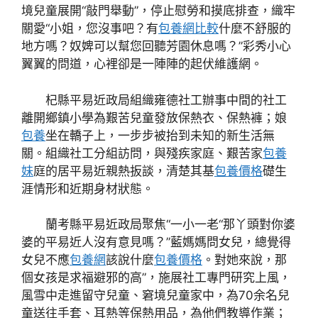
境兒童展開“敲門舉動”，停止慰勞和摸底排查，織牢
關愛“小姐，您沒事吧？有
包養網比較
什麼不舒服的
地方嗎？奴婢可以幫您回聽芳園休息嗎？”彩秀小心
翼翼的問道，心裡卻是一陣陣的起伏維護網。
杞縣平易近政局組織雍德社工辦事中間的社工
離開鄉鎮小學為艱苦兒童發放保熱衣、保熱褲；娘
包養
坐在轎子上，一步步被抬到未知的新生活無
關。組織社工分組訪問，與殘疾家庭、艱苦家
包養
妹
庭的居平易近親熱扳談，清楚其基
包養價格
礎生
涯情形和近期身材狀態。
蘭考縣平易近政局聚焦“一小一老“那丫頭對你婆
婆的平易近人沒有意見嗎？”藍媽媽問女兒，總覺得
女兒不應
包養網
該說什麼
包養價格
。對她來說，那
個女孩是求福避邪的高”，施展社工專門研究上風，
風雪中走進留守兒童、窘境兒童家中，為70余名兒
童送往手套、耳熱等保熱用品，為他們教導作業；