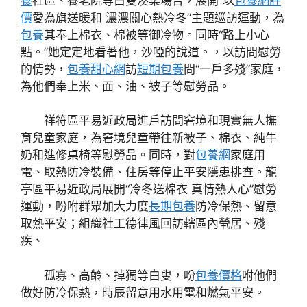
養
社區、養老院等白叟湊集場合，展開“以
包養網評
價
愛為旗送暖和 濃濃關心熱冷冬”主題巡訪運動，為
包養
其奉上棉衣、棉被等御冷物。同時“路上小心
點。”她定定地看著他，沙啞的說道。，以訪問慰勞
的情勢，
包養甜心網
訪
短期包養
問“一戶多殘”家庭，
為他們奉上米、面、油、被子等慰勞品。
祥符區平易近政局進戶訪問窘境和現實無人撫
育兒童家庭，為窘境兒童帶往新被子、棉衣、純牛
奶和進修桌椅等慰勞品。同時，對
包養網
家庭用
電、取熱防冷裝備、住房等停止平安隱患排查。龍
亭區平易近政局展開“冷冬送棉衣 真情熱人心”慰勞
運動，吩咐群眾加大力度
長期包養
防冷保熱、留意
取熱平安；組織社工德律風回訪轄區內煢居、殘
疾、
孤寡、高齡、掉獨等白叟，吩
包養價格
咐他們
做好防冷保熱，時辰留意用水用電和燃氣平安。