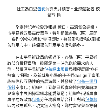
社工為白叟
包養
清算天井積雪。全媒體記者 校
愛玲 攝
全媒體記者校愛玲報道 近日，高溫氣象連續，
市平易近政局高度器重，特別組織各縣（區）展開
一系列“冷冬送暖和”專項舉動，將關愛和暖和送到艱
苦群眾心中，確保艱苦群眾平安暖和過冬。
在市平易近政局的領導下，各縣（區）平易近
政部分積極舉動，將關愛第一時光送給需求的人
群。鼓樓區平易近政
包養網車馬費
局積極展開“冬日
熱童心”運動，為新城集小學的孩子們design了富風
趣味性和互動性的拓展游戲，并發放了
包養一個月
價錢
安康包；組織社工到轄區孤寡窘境白叟和窘境
兒童家中展開掃雪鏟冰關愛舉動；組織各街道處事
處平易近政部
包養
分任務職員結合社工對轄
包養網
區內散居孤兒、現實無人撫育、鄉村留守兒童等窘