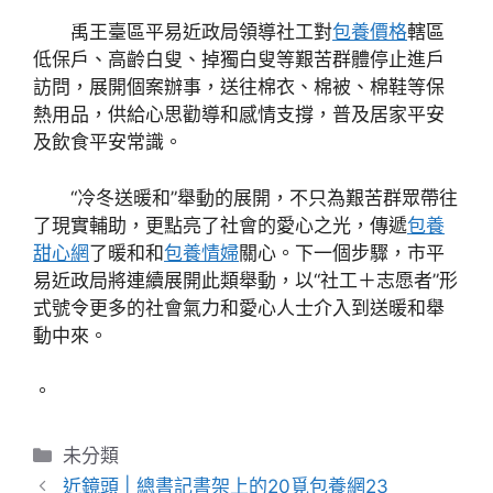
禹王臺區平易近政局領導社工對
包養價格
轄區
低保戶、高齡白叟、掉獨白叟等艱苦群體停止進戶
訪問，展開個案辦事，送往棉衣、棉被、棉鞋等保
熱用品，供給心思勸導和感情支撐，普及居家平安
及飲食平安常識。
“冷冬送暖和”舉動的展開，不只為艱苦群眾帶往
了現實輔助，更點亮了社會的愛心之光，傳遞
包養
甜心網
了暖和和
包養情婦
關心。下一個步驟，市平
易近政局將連續展開此類舉動，以“社工＋志愿者”形
式號令更多的社會氣力和愛心人士介入到送暖和舉
動中來。
。
分
未分類
類
近鏡頭 | 總書記書架上的20覓包養網23