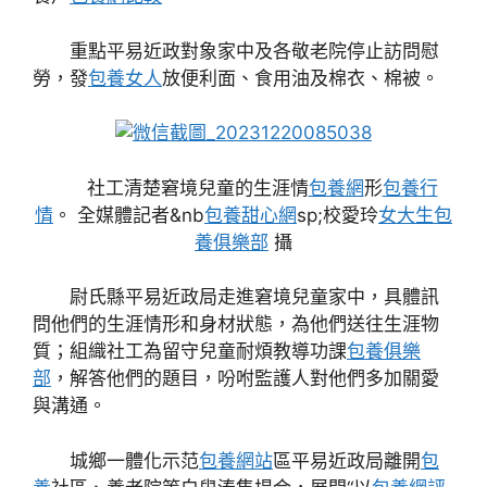
重點平易近政對象家中及各敬老院停止訪問慰
勞，發
包養女人
放便利面、食用油及棉衣、棉被。
社工清楚窘境兒童的生涯情
包養網
形
包養行
情
。 全媒體記者&nb
包養甜心網
sp;校愛玲
女大生包
養俱樂部
攝
尉氏縣平易近政局走進窘境兒童家中，具體訊
問他們的生涯情形和身材狀態，為他們送往生涯物
質；組織社工為留守兒童耐煩教導功課
包養俱樂
部
，解答他們的題目，吩咐監護人對他們多加關愛
與溝通。
城鄉一體化示范
包養網站
區平易近政局離開
包