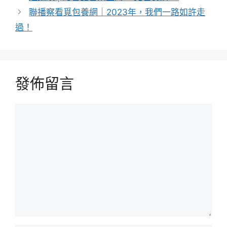
聯播察看覓包養網｜2023年，我們一路如許走
過！
發佈留言
留
言