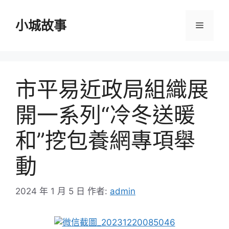
跳
至
小城故事
選
主
要
單
內
容
市平易近政局組織展
開一系列“冷冬送暖
和”挖包養網專項舉
動
2024 年 1 月 5 日
作者:
admin