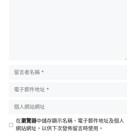
言
留
言
者
電
名
子
稱
郵
個
件
人
地
網
在
瀏覽器
中儲存顯示名稱、電子郵件地址及個人
址
站
網站網址，以供下次發佈留言時使用。
網