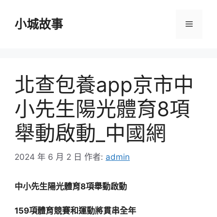
跳
至
小城故事
選
主
要
單
內
容
北查包養app京市中
小先生陽光體育8項
舉動啟動_中國網
2024 年 6 月 2 日
作者:
admin
中小先生陽光體育8項舉動啟動
159項體育競賽和運動將貫串全年