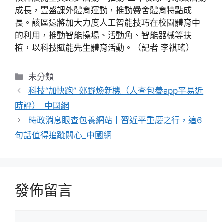
成長，豐盛課外體育運動，推動黌舍體育特點成
長。該區還將加大力度人工智能技巧在校園體育中
的利用，推動智能操場、活動角、智能器械等扶
植，以科技賦能先生體育活動。（記者 李祺瑤）
分
未分類
類
科技“加快跑” 郊野煥新機（人查包養app平易近
時評）_中國網
時政消息眼查包養網站丨習近平重慶之行，這6
句話值得追蹤關心_中國網
發佈留言
留