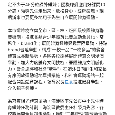
定不少于45分鐘課外錘煉；隨機應變應用好課間10
分鐘，領導先生走出來、放松身心、緩解疲憊。課
后辦事也要更多地用于先生自立展開體育運動。
本市還將樹立健全市、區、校、班四級校園體育聯
賽機制，增進各類青少年體育比賽運動全員化、常
態化、brand化；展開體育錘煉興趣晉陞舉動、特點
brand晉陞舉動，構成“一校一品”“一校多品”的黌舍
體育成長新局勢。各區各校還將展開體育文明浸潤
舉動，加大力度體育文明扶植，晉陞體育文明感化
力。黌舍還將和社會“牽手”，在節沐日向師生和家長
有序開放運動場地舉措措施，和社會運動場館一起
配合開設體育課程，領導家長
包養
投進健身舉動、
介入親子錘煉。
為落實陽光體育舉動，海淀區率先公布中小先生體
育錘煉任務計劃。海淀區教委主任杜榮貞先容，各
校將展開全員跑步活動，推動“三年夜球”等球類活動