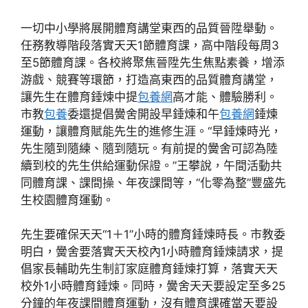
一切中小學將展開體育講堂東西的品質晉陞舉動。
任務教導階段落實天天1節體育課，高中階段每周3
至5節體育課。各校將聚焦晉陞先生焦點素養，增添
游戲、競賽等環節，打造高東西的品質體育講堂，
讓先生在體育錘煉中提
包養網
高才能、體驗勝利。
市教
包養
委還提倡黌舍開設早錘煉和午
包養網
錘煉
運動，讓體育賦能先生的進修生涯。“早錘煉時光，
先生隨到隨練、隨到隨玩。有前提的黌舍可認為陸
續到校的先生供給運動保證。”王攀說，午間活動共
同體育課、課間操、年夜課間等，“化零為整”豐盛先
生校園體育運動。
先生要確保天天“1＋1”小時的體育錘煉時長。市教委
明白，黌舍要落實天天校內1小時體育錘煉請求，提
倡家長輔助先生制訂家庭體育錘煉打算，落實天天
校外1小時體育錘煉。同時，黌舍天天要設定至多25
分鐘的年夜課間體育運動，沒有體育課確當天要設