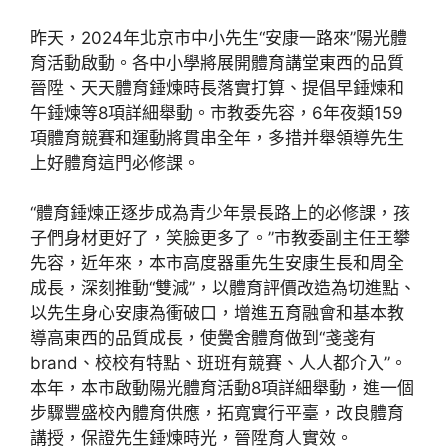
昨天，2024年北京市中小先生“安康一路來”陽光體
育活動啟動。各中小學將展開體育講堂東西的品質
晉陞、天天體育錘煉時長落實打算、提倡早錘煉和
午錘煉等8項詳細舉動。市教委先容，6年夜類159
項體育競賽和運動將貫串全年，多措并舉領導先生
上好體育這門必修課。
“體育錘煉正逐步成為青少年景長路上的必修課，孩
子們身材更好了，笑臉更多了。”市教委副主任王攀
先容，近年來，本市高度器重先生安康生長和周全
成長，深刻推動“雙減”，以體育評價改造為切進點、
以先生身心安康為衝破口，增進五育融會和基本教
導高東西的品質成長，使黌舍體育做到“戔戔有
brand、校校有特點、班班有競賽、人人都介入”。
本年，本市啟動陽光體育活動8項詳細舉動，進一個
步驟豐盛校內體育供應，拓寬實行平臺，改良體育
講授，保證先生錘煉時光，晉陞育人實效。