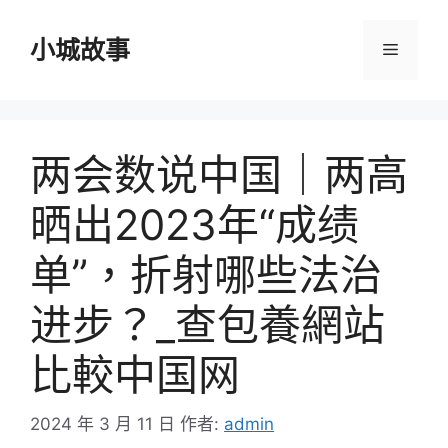
跳
至
小城故事
選
主
要
單
內
容
两会数说中国｜两高
晒出2023年“成绩
单”，折射哪些法治
进步？_查包養網站
比較中国网
2024 年 3 月 11 日
作者:
admin