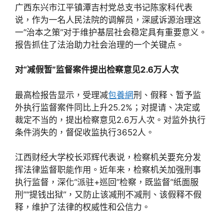
广西东兴市江平镇潭吉村党总支书记陈家科代表
说，作为一名人民法院的调解员，深感诉源治理这
一“治本之策”对于维护基层社会稳定具有重要意义。
报告抓住了法治助力社会治理的一个关键点。
对“减假暂”监督案件提出检察意见2.6万人次
最高检报告显示，受理减
包養網
刑、假释、暂予监
外执行监督案件同比上升25.2%；对提请、决定或
裁定不当的，提出检察意见2.6万人次。对监外执行
条件消失的，督促收监执行3652人。
江西财经大学校长邓辉代表说，检察机关要充分发
挥法律监督职能作用。近年来，检察机关加强刑事
执行监督，深化“派驻+巡回”检察，既监督“纸面服
刑”“提钱出狱”，又防止该减刑不减刑、该假释不假
释，维护了法律的权威性和公信力。