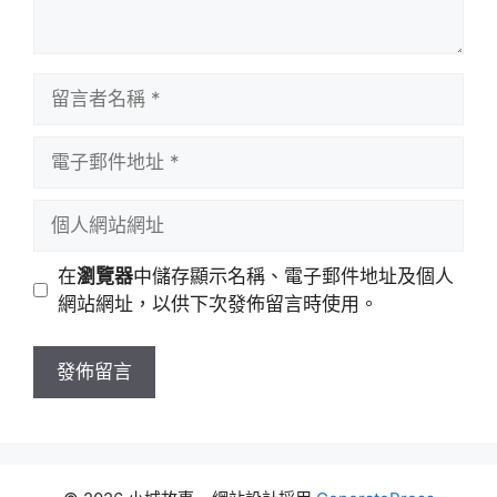
留
言
者
電
名
子
稱
郵
個
件
人
地
網
在
瀏覽器
中儲存顯示名稱、電子郵件地址及個人
址
站
網站網址，以供下次發佈留言時使用。
網
址