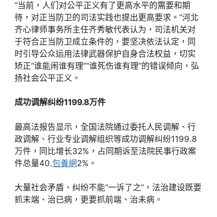
“当前，人们对公平正义有了更高水平的需要和期
待，对正当防卫的司法实践也提出更高要求。”河北
齐心律师事务所主任齐秀敏代表认为，司法机关对
于符合正当防卫成立条件的，要坚决依法认定，同
时引导公众运用法律武器保护自身合法权益，切实
矫正“谁能闹谁有理”“谁死伤谁有理”的错误倾向，弘
扬社会公平正义。
成功调解纠纷1199.8万件
最高法报告显示，全国法院通过委托人民调解、行
政调解、行业专业调解组织等成功调解纠纷1199.8
万件，同比增长32%，占同期诉至法院民事行政案
件总量40.
包養網
2%。
大量社会矛盾、纠纷不能“一诉了之”，法治建设既要
抓末端、治已病，更要抓前端、治未病。