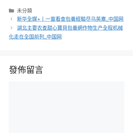
分
未分類
類
新华全媒+丨一窗看查包養經驗尽乌英寨_中国网
湖北主要农查甜心寶貝包養網作物生产全程机械
化走在全国前列_中国网
發佈留言
留
言