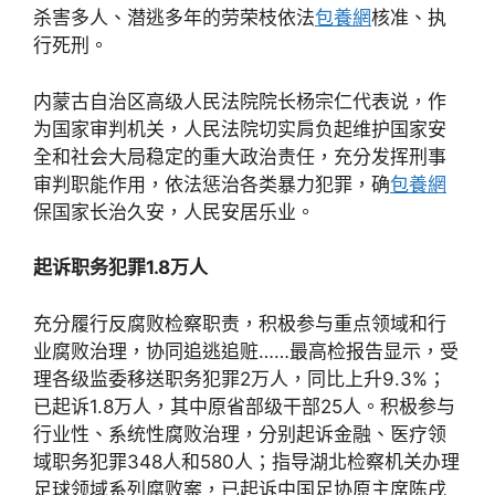
杀害多人、潜逃多年的劳荣枝依法
包養網
核准、执
行死刑。
内蒙古自治区高级人民法院院长杨宗仁代表说，作
为国家审判机关，人民法院切实肩负起维护国家安
全和社会大局稳定的重大政治责任，充分发挥刑事
审判职能作用，依法惩治各类暴力犯罪，确
包養網
保国家长治久安，人民安居乐业。
起诉职务犯罪1.8万人
充分履行反腐败检察职责，积极参与重点领域和行
业腐败治理，协同追逃追赃……最高检报告显示，受
理各级监委移送职务犯罪2万人，同比上升9.3%；
已起诉1.8万人，其中原省部级干部25人。积极参与
行业性、系统性腐败治理，分别起诉金融、医疗领
域职务犯罪348人和580人；指导湖北检察机关办理
足球领域系列腐败案，已起诉中国足协原主席陈戌