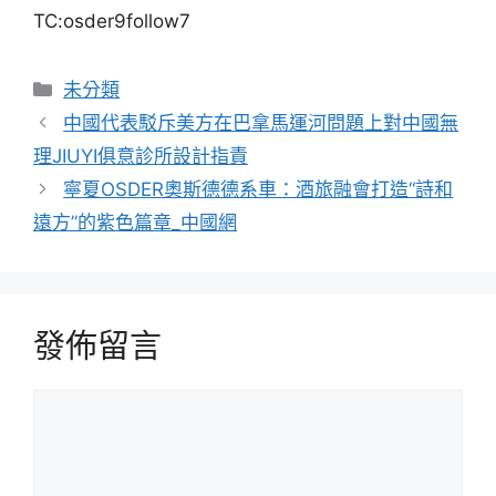
TC:osder9follow7
分
未分類
類
中國代表駁斥美方在巴拿馬運河問題上對中國無
理JIUYI俱意診所設計指責
寧夏OSDER奧斯德德系車：酒旅融會打造“詩和
遠方”的紫色篇章_中國網
發佈留言
留
言