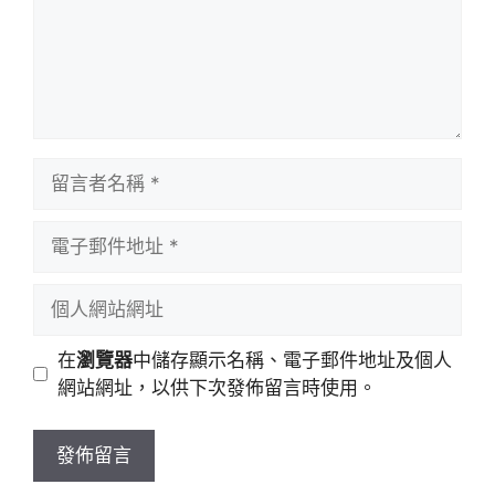
留
言
者
電
名
子
稱
郵
個
件
人
地
網
在
瀏覽器
中儲存顯示名稱、電子郵件地址及個人
址
站
網站網址，以供下次發佈留言時使用。
網
址