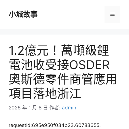
跳
至
小城故事
選
主
要
單
內
容
1.2億元！萬噸級鋰
電池收受接OSDER
奧斯德零件商管應用
項目落地浙江
2026 年 1 月 8 日
作者:
admin
requestId:695e950f034b23.60783655.