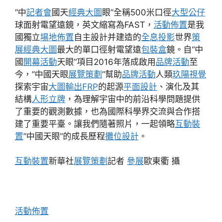
“中
記者會
國天
經典大圖
眼”全稱500米口徑
大型公仔
球面射電望遠鏡，英文縮寫為FAST，
活動佈置
是我
國獨立
場地佈置
自主設計并建造的
全息投影
世界
策
展
經典大圖
最大的單口徑射電望遠
包裝盒
鏡。自“中
國
開幕活動
天眼”項目2016年落成啟用
品牌活動
至
今，“中國天眼
展覽策劃
”幫助
品牌活動
人類
玖陽視覺
探索宇宙
大圖輸出
FRP
的起源
平面設計
、演化及其
結構
人形立牌
，為理解宇宙中的前沿科學問題提供
了重要的觀測數據，也為國際科學界交流與合作搭
建了重要平臺。讓我們隨著照片，一起領略
互動裝
置
“中國天眼”的成長歷程
攤位設計
。
互動裝置
新華社
展覽策劃
記者
參展
歐東衢 攝
活動佈置