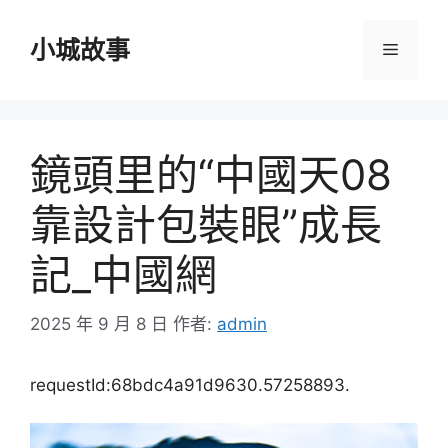
跳
至
小城故事
選
主
要
單
內
容
鏡頭里的“中國天08
靠設計包裝眼”成長
記_中國網
2025 年 9 月 8 日
作者:
admin
requestId:68bdc4a91d9630.57258893.