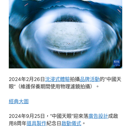
2024年2月26日
沈浸式體驗
拍攝
品牌活動
的“中國天
眼”（維護保養期間使用物理濾鏡拍攝）。
經典大圖
2024年9月25日，“中國天眼”迎來落
廣告設計
成啟
用8周年
道具製作
紀念日
啟動儀式
。