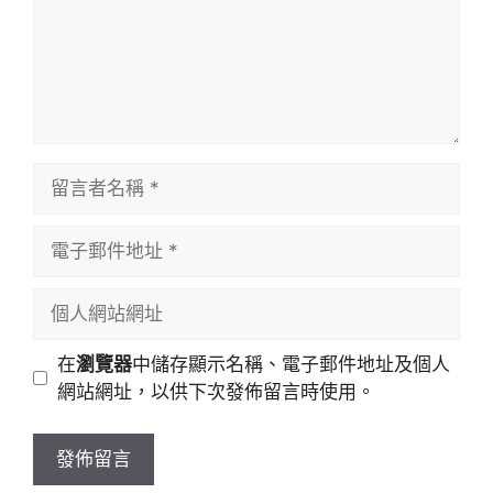
留
言
者
電
名
子
稱
郵
個
件
人
地
網
在
瀏覽器
中儲存顯示名稱、電子郵件地址及個人
址
站
網站網址，以供下次發佈留言時使用。
網
址