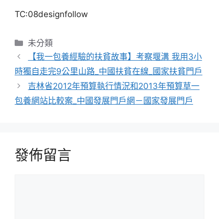
TC:08designfollow
分
未分類
類
【我一包養經驗的扶貧故事】考察堰溝 我用3小
時獨自走完9公里山路_中國扶貧在線_國家扶貧門戶
吉林省2012年預算執行情況和2013年預算草一
包養網站比較案_中國發展門戶網－國家發展門戶
發佈留言
留
言