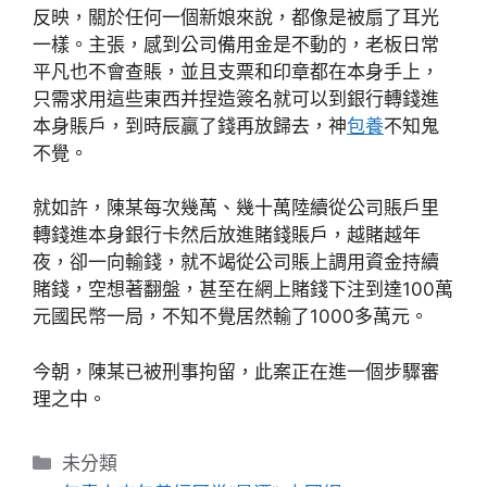
反映，關於任何一個新娘來說，都像是被扇了耳光
一樣。主張，感到公司備用金是不動的，老板日常
平凡也不會查賬，並且支票和印章都在本身手上，
只需求用這些東西并捏造簽名就可以到銀行轉錢進
本身賬戶，到時辰贏了錢再放歸去，神
包養
不知鬼
不覺。
就如許，陳某每次幾萬、幾十萬陸續從公司賬戶里
轉錢進本身銀行卡然后放進賭錢賬戶，越賭越年
夜，卻一向輸錢，就不竭從公司賬上調用資金持續
賭錢，空想著翻盤，甚至在網上賭錢下注到達100萬
元國民幣一局，不知不覺居然輸了1000多萬元。
今朝，陳某已被刑事拘留，此案正在進一個步驟審
理之中。
分
未分類