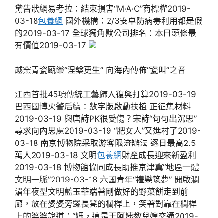
黛告狀網易考拉：結束損害“M·A·C”商標權2019-
03-18
包養網
國外機構：2/3安卓防病毒利用都是假
的2019-03-17 全球獨角獸公司排名：本日頭條最
有價值2019-03-17
越窯青瓷甌樂“涅槃更生” 向海內傳佈“瓷叫”之音
江西首批45項傳統工藝歸入復興打算2019-03-19
巴西國博火警后續：數字版啟動扶植 正征集材料
2019-03-19 與唐詩PK很受傷？宋詩“句句出沉思”
尋求向內思慮2019-03-19 “肥女人”又進村了2019-
03-18 南京博物院采取游客限流辦法 逐日最高2.5
萬人2019-03-18 文明
包養網
財產成長迎來新盈利
2019-03-18 博物館協同成長助推京津冀“地區一體
文明一脈”2019-03-18 六國青年“禮樂筑夢” 開啟瀾
湄年夜型文明藍玉華端著剛做好的野菜餅走到前
廊，放在婆婆旁邊長凳的欄桿上，笑著對靠在欄桿
上的婆婆說道：“媽，這是王阿姨教兒媳交通2019-