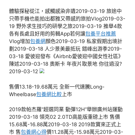
體驗探秘從江，感觸感染非遺2019-03-19 旅途中
只帶手機也能拍出都雅又帶感的旅拍Vlog2019-03-
19 野外求生技巧的研學之旅2019-03-19 推舉4款
各有長處且好用的剪輯App若何讓
包養平台推薦
Vlog增加
包養網
顏色2019-03-19 私家假期出境計
劃2019-03-18 人少景美最抵玩 錯峰出游季2019-
03-18 愛彼迎發布《Airbnb愛彼迎中國女性社區》
陳述2019-03-18 奧斯卡 年夜片取景地 你往過沒?
2019-03-12
售價13.18-19.68萬元 全新一代速騰Long-
Wheelbase
包養網比較
上市
2019款帕杰羅“超選同業 動彈12H”舉辦廣州站運動
2019-03-18 領克02 2.0TD高能版重磅上市 售價
15.68萬-16.88萬2019-03-18 2019款寶來正式上
市 售
包養網心得
價11.28萬元-15.98萬元2019-03-