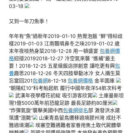
03-18
又到一年刀魚季！
年年有“魚”過新年2019-01-10 熱胃泡飯 “鮮”得紛歧
樣2019-01-03 江南飄噴鼻冬之味2019-01-02 歲
末年夜啖熱身菜2018-12-28 用一頓盛宴
包養網價
格
迎接20192018-12-27 冷空氣來襲 “進補”最主
要！2018-12-25 五星級飯店拼創意 讓吃更有興
包
養
趣思2018-12-26 冬天四肢舉動冰冷 女人攝生莫
忘當回201
包養網
8-12-18
包養網價格
金羊圖庫
“朝陽紅10”科考船起航 履行中國年夜洋54航次科考
武漢年夜學櫻花初綻 吸引游客欣賞
土庫曼斯坦
現1億5000萬年前恐龍足跡 最長足跡約80厘米
“炸彈氣旋”襲擊美國中西
包養網排名
部 激發洪水建
筑遭“溺斃”
山東青島留鳥遷移過境膠州灣 成壯不
雅過境潮
埃塞空難遇難者家眷用焦土取代屍體舉
辦葬禮
英國北部遭受強降雪 本地發布黃色預警電