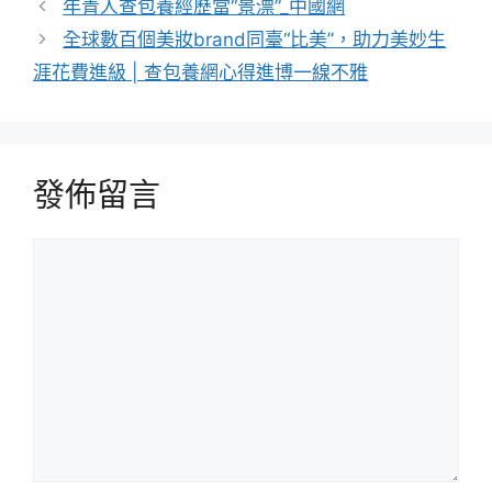
類
年青人查包養經歷當“景漂”_中國網
全球數百個美妝brand同臺“比美”，助力美妙生
涯花費進級 | 查包養網心得進博一線不雅
發佈留言
留
言