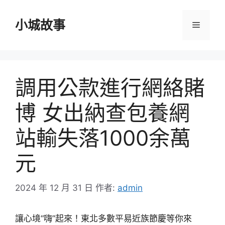
跳
至
小城故事
選
主
要
單
內
容
調用公款進行網絡賭
博 女出納查包養網
站輸失落1000余萬
元
2024 年 12 月 31 日
作者:
admin
讓心境“嗨”起來！東北多數平易近族節慶等你來