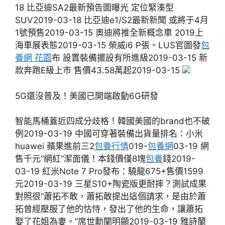
18 比亞迪SA2最新預告圖曝光 定位緊湊型
SUV2019-03-18 比亞迪e1/S2最新新聞 或將于4月
1號預售2019-03-15 奧迪將推全新概念車 2019上
海車展表態2019-03-15 榮威i6 P張。LUS官圖發
包
養網 花園
布 設置裝備擺設有所進級2019-03-15 新
款奔跑E級上市 售價43.58萬起2019-03-15
5G還沒普及！美國已開端啟動6G研發
智能馬桶蓋近四成分歧格！韓國美國的brand也不破
例2019-03-19 中國可穿著裝備出貨量排名：小米
huawei 蘋果進前三2
包養行情
019-
包養網
03-19 網
售千元“網紅”潔面儀！本錢價僅8塊
包養
錢2019-
03-19 紅米Note 7 Pro發布：驍龍675+售價1599
元2019-03-19 三星S10+陶瓷版更耐摔？測試成果
對照很“蕭拓不敢，蕭拓敢提出這個請求，是由於蕭
拓曾經壓服了他的怙恃，發出了他的生命，讓蕭拓
娶了花姐為妻。”席世勳闡明顯2019-03-19 雅詩蘭