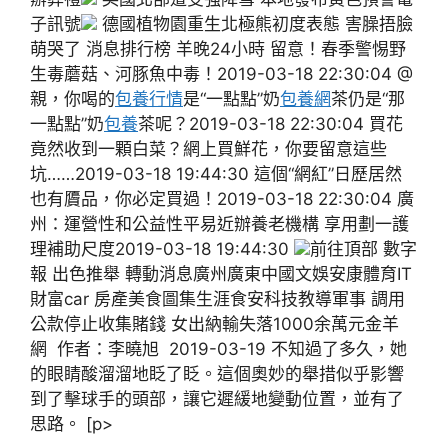
子訊號
德國植物園重生北極熊初度表態 害臊捂臉
萌哭了 消息排行榜 羊晚24小時 留意！春季警惕野
生毒蘑菇、河豚魚中毒！2019-03-18 22:30:04 @
親，你喝的
包養行情
是“一點點”奶
包養網
茶仍是“那
一點點”奶
包養
茶呢？2019-03-18 22:30:04 買花
竟然收到一顆白菜？網上買鮮花，你要留意這些
坑……2019-03-18 19:44:30 這個“網紅”日歷居然
也有贗品，你必定買過！2019-03-18 22:30:04 廣
州：運營性和公益性平易近辦養老機構 享用劃一護
理補助尺度2019-03-18 19:44:30
前往頂部 數字
報 出色推舉 轉動消息廣州廣東中國文娛安康體育IT
財富car 房產美食圖集生涯食安科技教導軍事 調用
公款停止收集賭錢 女出納輸失落1000余萬元金羊
網 作者：李曉旭 2019-03-19 不知過了多久，她
的眼睛酸溜溜地眨了眨。這個奧妙的舉措似乎影響
到了擊球手的頭部，讓它遲緩地變動位置，並有了
思路。 [p>