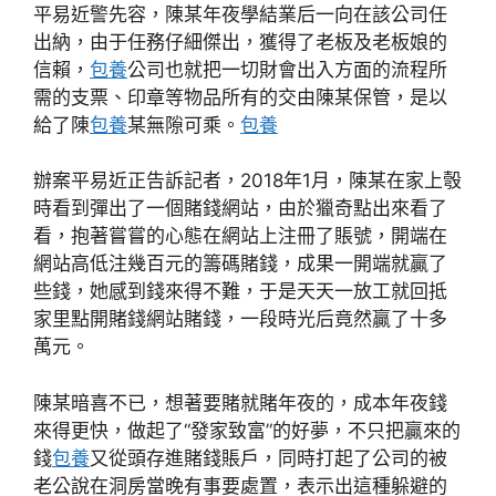
平易近警先容，陳某年夜學結業后一向在該公司任
出納，由于任務仔細傑出，獲得了老板及老板娘的
信賴，
包養
公司也就把一切財會出入方面的流程所
需的支票、印章等物品所有的交由陳某保管，是以
給了陳
包養
某無隙可乘。
包養
辦案平易近正告訴記者，2018年1月，陳某在家上彀
時看到彈出了一個賭錢網站，由於獵奇點出來看了
看，抱著嘗嘗的心態在網站上注冊了賬號，開端在
網站高低注幾百元的籌碼賭錢，成果一開端就贏了
些錢，她感到錢來得不難，于是天天一放工就回抵
家里點開賭錢網站賭錢，一段時光后竟然贏了十多
萬元。
陳某暗喜不已，想著要賭就賭年夜的，成本年夜錢
來得更快，做起了“發家致富”的好夢，不只把贏來的
錢
包養
又從頭存進賭錢賬戶，同時打起了公司的被
老公說在洞房當晚有事要處置，表示出這種躲避的