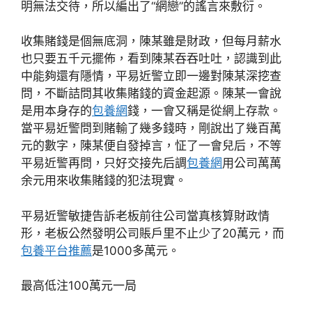
明無法交待，所以編出了“網戀”的謠言來敷衍。
收集賭錢是個無底洞，陳某雖是財政，但每月薪水
也只要五千元擺佈，看到陳某吞吞吐吐，認識到此
中能夠還有隱情，平易近警立即一邊對陳某深挖查
問，不斷詰問其收集賭錢的資金起源。陳某一會說
是用本身存的
包養網
錢，一會又稱是從網上存款。
當平易近警問到賭輸了幾多錢時，剛說出了幾百萬
元的數字，陳某便自發掉言，怔了一會兒后，不等
平易近警再問，只好交接先后調
包養網
用公司萬萬
余元用來收集賭錢的犯法現實。
平易近警敏捷告訴老板前往公司當真核算財政情
形，老板公然發明公司賬戶里不止少了20萬元，而
包養平台推薦
是1000多萬元。
最高低注100萬元一局