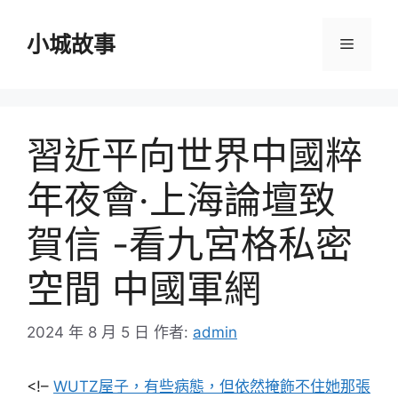
跳
至
小城故事
選
主
要
單
內
容
習近平向世界中國粹
年夜會·上海論壇致
賀信 -看九宮格私密
空間 中國軍網
2024 年 8 月 5 日
作者:
admin
<!–
WUTZ屋子，有些病態，但依然掩飾不住她那張