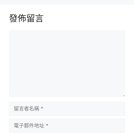
發佈留言
留
言
留
言
者
電
名
子