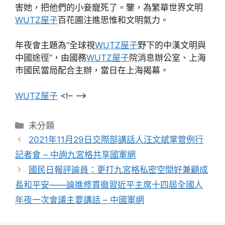
害她，把他們的小妾寵死了。鑒，為繁華世界文明
WUTZ屋子
百花圃注進思惟和文明氣力。
年夜會主題為“全球視
WUTZ屋子
野下的中漢文明與
中國途徑”，由國務
WUTZ屋子
院消息辦公室、上海
市國民當局配合主辦，當日在上海揭幕。
WUTZ屋子
<!– –>
分
未分類
類
2021年11月29日交際部講話人汪文斌掌管例行
記者會 – 中詢九宮格共享國軍網
國民日報評論員：更打九宮格私密空間好兼顧成
長和平安——論進修貫徹習近平主席十四屆全國人
年夜一次會議主要講話 – 中國軍網