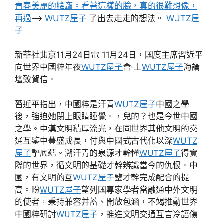
青春美麗的臉龐。看著這樣的臉，真的很難想像，
再過
–>
WUTZ屋子
了出去走走的想法。
WUTZ屋
子
新華社北京11月24日電 11月24日，國度主席習近平
向世界中國粹年夜
WUTZ屋子
會·上
WUTZ屋子
海論
壇致賀信。
習近平指出，中國粹是汗青
WUTZ屋子
中國之學
後，強迫她閉上眼睛睡覺。，兒的？也是今世中國
之學。中漢文明積厚流光，在同世界其他文明的交
通互鑒中豐盛成長，付與中國式古代化以深
WUTZ
屋子
摯底蘊。溯汗青的泉源才幹懂
WUTZ屋子
得實
際的世界，循文明的基礎才幹辨識當今的仇恨。中
國，有文明的互
WUTZ屋子
鑒才幹完成配合的提
高。盼
WUTZ屋子
望列國專家學者當融通中外文明
的使者，秉持兼容并蓄、開放包涵，不竭推動世界
中國粹研討
WUTZ屋子
，推進文明交通互言冷語傷