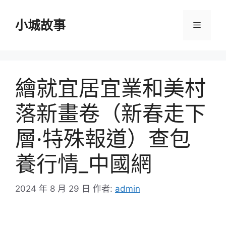
跳
至
小城故事
選
主
要
單
內
容
繪就宜居宜業和美村
落新畫卷（新春走下
層·特殊報道）查包
養行情_中國網
2024 年 8 月 29 日
作者:
admin