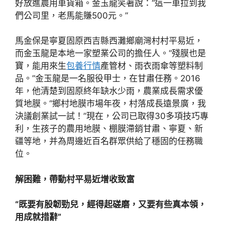
好放進農用車貨箱。金玉龍笑著說：“這一車拉到我
們公司里，老馬能賺500元。”
馬金保是寧夏固原西吉縣西灘鄉廟灣村村平易近，
而金玉龍是本地一家塑業公司的擔任人。“殘膜也是
寶，能用來生
包養行情
產管材、雨衣雨傘等塑料制
品。”金玉龍是一名服役甲士，在甘肅任務。2016
年，他清楚到固原終年缺水少雨，農業成長需求優
質地膜。“鄉村地膜市場年夜，村落成長遠景廣，我
決議創業試一試！”現在，公司已取得30多項技巧專
利，生孩子的農用地膜、棚膜滯銷甘肅、寧夏、新
疆等地，并為周邊近百名群眾供給了穩固的任務職
位。
解困難，帶動村平易近增收致富
“既要有股韌勁兒，經得起磋磨，又要有些真本領，
用成就措辭”