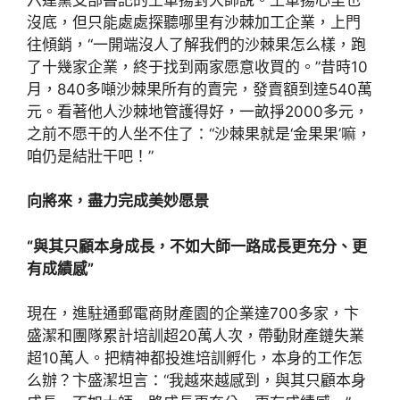
沒底，但只能處處探聽哪里有沙棘加工企業，上門
往傾銷，“一開端沒人了解我們的沙棘果怎么樣，跑
了十幾家企業，終于找到兩家愿意收買的。”昔時10
月，840多噸沙棘果所有的賣完，發賣額到達540萬
元。看著他人沙棘地管護得好，一畝掙2000多元，
之前不愿干的人坐不住了：“沙棘果就是‘金果果’嘛，
咱仍是結壯干吧！”
向將來，盡力完成美妙愿景
“與其只顧本身成長，不如大師一路成長更充分、更
有成績感”
現在，進駐通郵電商財產園的企業達700多家，卞
盛潔和團隊累計培訓超20萬人次，帶動財產鏈失業
超10萬人。把精神都投進培訓孵化，本身的工作怎
么辦？卞盛潔坦言：“我越來越感到，與其只顧本身