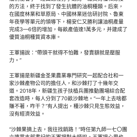
的方法，終于找到了發生抗體的油桐種類。后來，
在國度林業和草原局、中國林業迷信研討院、魯東
年夜學等單元的領導下，楊安仁又勝利讓油桐產量
完成3—6倍的增加，每畝產值達1萬多元，并建成了
優質油桐種質資本庫。
王軍揚說：“帶頭干就得不怕難，發賣額就是壓服
力。”
王軍揚是新疆金圣果農業專門研究一起配合社和一
家沙棘產物公司的擔任人，和沙棘打了十幾年交
道。2018年，新疆生孩子扶植兵團推動團場綜合配
套改造時，每人分到了70畝沙棘地。“一年上去啥都
賺不著，咋干？”有人提出，種沙棘只見生態效益，
沒有經濟效益。
“沙棘果摘上去，我往找銷路！”時任第九師一七〇團
六連黨支部書記的王軍揚對大師說。王軍揚心里也