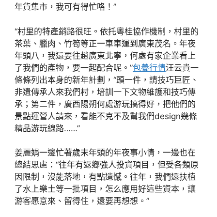
年貨集市，我可有得忙咯！”
“村里的特產銷路很旺。依托粵桂協作機制，村里的
茶葉、臘肉、竹筍等正一車車運到廣東茂名。年夜
年頭八，我還要往趟廣東北寧，何處有家企業看上
了我們的產物，要一起配合呢。”
包養行情
汪云貴一
條條列出本身的新年計劃，“頭一件，請技巧巨匠、
非遺傳承人來我們村，培訓一下文物維護和技巧傳
承；第二件，廣西陽朔何處游玩搞得好，把他們的
景點運營人請來，看能不克不及幫我們design幾條
精品游玩線路……”
姜麗娟一邊忙著歲末年頭的年夜事小情，一邊也在
總結思慮：“往年有返鄉強人投資項目，但受各類原
因限制，沒能落地，有點遺憾。往年，我們還扶植
了水上樂土等一批項目，怎么應用好這些資本，讓
游客愿意來、留得住，還要再想想。”