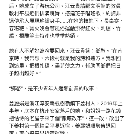
后，她成立了游玩公司。汪云貴請縣文明館的教員
教村平易近們排演跳舞，搭建班子唱瑤歌，約請非
遺傳承人展現瑤繡身手……在她的推進下，長桌宴、
舂糍粑、篝火晚會等風俗運動辦得紅火，刺繡、竹
編、根雕等土特產也垂垂熱銷。
總有人不解她為啥要回來，汪云貴答：鄉愁。“在南
京時，我常想，六段村就是我的詩和遠方。我想回
到這里，把根扎穩，盡菲薄之力，輔助同鄉們把日
子超出越好。”
“鄉愁”，是不少青年人返鄉創業的啟事。
姜麗娟是浙江淳安縣楓樹嶺鎮下姜村人，2016年上
半年，底本在杭州安家落戶的她，和姐姐一路花錢
把怙恃的老屋子來了個“徹底改革”，這一改，改出了
下姜村第一個精品平易近宿。姜麗娟順勢告退回
家，專心搞平易近宿運營。