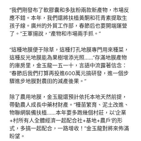
“我們剛發布了軟膠囊和多肽粉兩款新產物，市場反
應不錯。本年，我們還將扶植黃酮和花青素提取生
孩子線。廣州的外貿工作部，春節后也要開端運營
了。”王軍揚說，“產物和市場兩手抓。”
“這種地膜便于除草，這種打孔地膜專門用來種菜，
這種反光地膜能為果樹增添光照……”存滿地膜產物
的庫房里，金玉龍一五一十，言語中流露著信念：
“春節后我們打算再投進600萬元搞研發，進一個步
驟進步地膜對農田的減產後果。”
除了農用地膜，金玉龍還預計依托本地天然前提，
帶動農人成長中藥材財產。“種苗繁育、泥土改進、
物聯網裝備扶植……本年要多跑幾個村莊，以‘企業
+村所有人全體經濟一起配合社+基地+農戶’的形
式，多搞一起配合，一路增收！”金玉龍對將來佈滿
盼望。