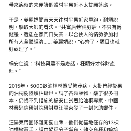
帶來臨時的未便讓個體村平易近不太甘願答應。
于是，姜麗娟簡直天天往村平易近家里跑，耐煩說
明，聽取大師的看法。“‘共富后巷’建好后，不只有房
錢賺，還能在家門口失業，以合伙人的情勢參加村
所有人全體經濟……”姜麗娟說，“心齊了，題目也就
好處理了。”
楊安仁說：“科技興農不是廢話，種類好才幹財產
旺。”
2015年，5000畝油桐林遭受繁茂病，大批曾經掛果
的油桐樹陸續枯逝世。試了各類藥物，翻了很多冊
本，仍找不到措施的楊安仁試著給油桐專家、中國
林業迷信研討院研討員汪陽東發了一封乞助郵件。
汪陽東帶團隊離開獨山縣，他們從基地僅存的13棵
油桐樹著手，經由過程分子選育、雜交育種和嫁接