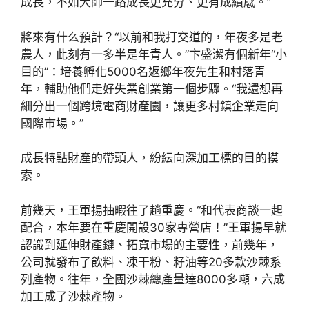
成長，不如大師一路成長更充分、更有成績感。”
將來有什么預計？“以前和我打交道的，年夜多是老
農人，此刻有一多半是年青人。”卞盛潔有個新年“小
目的”：培養孵化5000名返鄉年夜先生和村落青
年，輔助他們走好失業創業第一個步驟。“我還想再
細分出一個跨境電商財產園，讓更多村鎮企業走向
國際市場。”
成長特點財產的帶頭人，紛紜向深加工標的目的摸
索。
前幾天，王軍揚抽暇往了趟重慶。“和代表商談一起
配合，本年要在重慶開設30家專營店！”王軍揚早就
認識到延伸財產鏈、拓寬市場的主要性，前幾年，
公司就發布了飲料、凍干粉、籽油等20多款沙棘系
列產物。往年，全團沙棘總產量達8000多噸，六成
加工成了沙棘產物。