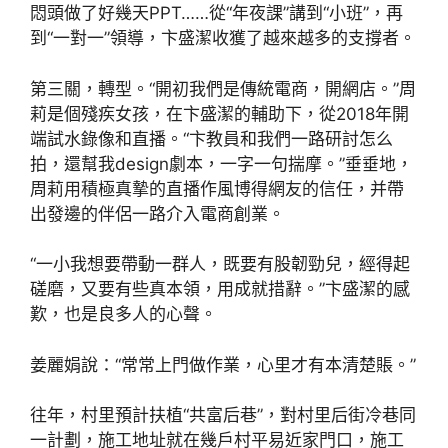
悶頭做了好幾天PPT……從“年夜課”講到“小班”，再
到“一對一”領導，卞盛潔收獲了越來越多的支撐者。
第三關，轉型。“開初我們是傳統電商，開網店。”周
莉是個殘疾女孩，在卞盛潔的輔助下，從2018年開
端試水錄像和直播。“卞教員和我們一路研討怎么
拍，還幫我design劇本，一字一句揣摩。”垂垂地，
周莉用積極真摯的直播作風博得網友的信任，并帶
出發邊的伴侶一路介入電商創業。
“一小我想要帶動一群人，既要有股韌勁兒，經得起
磋磨，又要有些真本領，用成就措辭。”卞盛潔的感
歎，也是良多人的心聲。
姜麗娟說：“常常上門做作業，心里才有本清楚賬。”
往年，村里預計扶植“共富后巷”，對村里后街冷巷同
一計劃，施工地址就在幾戶村平易近家門口，施工