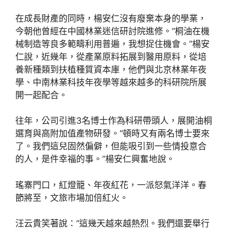
在成長財產的同時，楊安仁沒有廢棄本身的學業，
今朝他曾經在中國林業迷信研討院進修。“桐油在機
械制造等良多範疇利用普遍，我想捉住機會。”楊安
仁說，近幾年，從產業原料拓展到醫用原料，從培
養新種類到扶植種質資本庫，他們與北京林業年夜
學、中南林業科技年夜學等越來越多的科研院所展
開一起配合。
往年，公司引進3名博士作為科研帶頭人，展開油桐
選育與高附加值產物研發。“頓時又有兩名博士要來
了。我們這兒固然偏僻，但能吸引到一些情投意合
的人，是件幸福的事。”楊安仁興奮地說。
瑤寨門口，紅燈籠、年夜紅花，一派怒氣洋洋。春
節將至，文旅市場加倍紅火。
汪云貴笑著說：“這幾天越來越熱烈。我們還要舉行