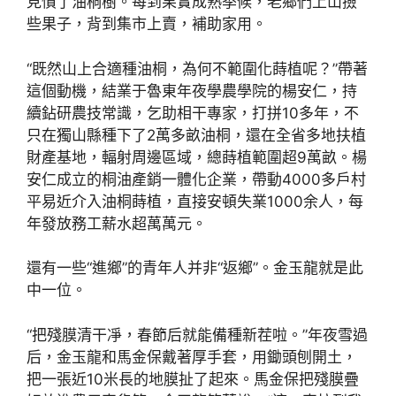
見慣了油桐樹。每到果實成熟季候，老鄉們上山撿
些果子，背到集市上賣，補助家用。
“既然山上合適種油桐，為何不範圍化蒔植呢？”帶著
這個動機，結業于魯東年夜學農學院的楊安仁，持
續鉆研農技常識，乞助相干專家，打拼10多年，不
只在獨山縣種下了2萬多畝油桐，還在全省多地扶植
財產基地，輻射周邊區域，總蒔植範圍超9萬畝。楊
安仁成立的桐油產銷一體化企業，帶動4000多戶村
平易近介入油桐蒔植，直接安頓失業1000余人，每
年發放務工薪水超萬萬元。
還有一些“進鄉”的青年人并非“返鄉”。金玉龍就是此
中一位。
“把殘膜清干凈，春節后就能備種新茬啦。”年夜雪過
后，金玉龍和馬金保戴著厚手套，用鋤頭刨開土，
把一張近10米長的地膜扯了起來。馬金保把殘膜疊