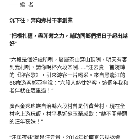
——編 者
沉下往，奔向鄉村干事創業
“把根扎穩，盡菲薄之力，輔助同鄉們把日子超出越
好”
“六段是個好處所咧，層層茶山穿山頂咧，明天有客
到我村咧，請你喝杯六段茶咧……”汪云貴一首婉轉
的《迎客歌》，引來游客一片喝采。來自黑龍江的
68歲游客鄭亞寧說：“六段人熱忱好客，這個年我和
老伴就在這里過！”
廣西金秀瑤族自治縣六段村曾是個貧苦村，現在全
村吃上游玩飯，村平易近蘇玉榮感歎：“離不開帶頭
的汪年夜妹！”
“汪年夜妹”就是汪云貴，2014年從南京告退返鄉