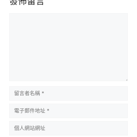
發佈留言
留
言
留
言
者
電
名
子
稱
郵
個
件
人