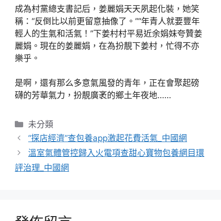
成為村黨總支書記后，姜麗娟天天夙起化裝，她笑
稱：“反倒比以前更留意抽像了。”“年青人就要豐年
輕人的生氣和活氣！”下姜村村平易近余娟妹夸贊姜
麗娟。現在的姜麗娟，在為扮靚下姜村，忙得不亦
樂乎。
是啊，還有那么多意氣風發的青年，正在會聚起磅
礴的芳華氣力，扮靚廣袤的鄉土年夜地……
分
未分類
類
“探店經濟”查包養app激起花費活氣_中國網
溫室氣體管控歸入火電項查甜心寶物包養網目環
評治理_中國網