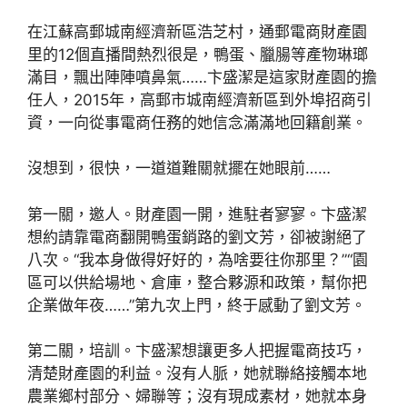
在江蘇高郵城南經濟新區浩芝村，通郵電商財產園
里的12個直播間熱烈很是，鴨蛋、臘腸等產物琳瑯
滿目，飄出陣陣噴鼻氣……卞盛潔是這家財產園的擔
任人，2015年，高郵市城南經濟新區到外埠招商引
資，一向從事電商任務的她信念滿滿地回籍創業。
沒想到，很快，一道道難關就擺在她眼前……
第一關，邀人。財產園一開，進駐者寥寥。卞盛潔
想約請靠電商翻開鴨蛋銷路的劉文芳，卻被謝絕了
八次。“我本身做得好好的，為啥要往你那里？”“園
區可以供給場地、倉庫，整合夥源和政策，幫你把
企業做年夜……”第九次上門，終于感動了劉文芳。
第二關，培訓。卞盛潔想讓更多人把握電商技巧，
清楚財產園的利益。沒有人脈，她就聯絡接觸本地
農業鄉村部分、婦聯等；沒有現成素材，她就本身