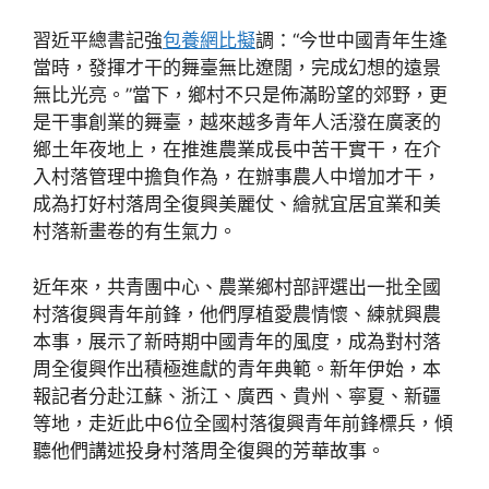
習近平總書記強
包養網比擬
調：“今世中國青年生逢
當時，發揮才干的舞臺無比遼闊，完成幻想的遠景
無比光亮。”當下，鄉村不只是佈滿盼望的郊野，更
是干事創業的舞臺，越來越多青年人活潑在廣袤的
鄉土年夜地上，在推進農業成長中苦干實干，在介
入村落管理中擔負作為，在辦事農人中增加才干，
成為打好村落周全復興美麗仗、繪就宜居宜業和美
村落新畫卷的有生氣力。
近年來，共青團中心、農業鄉村部評選出一批全國
村落復興青年前鋒，他們厚植愛農情懷、練就興農
本事，展示了新時期中國青年的風度，成為對村落
周全復興作出積極進獻的青年典範。新年伊始，本
報記者分赴江蘇、浙江、廣西、貴州、寧夏、新疆
等地，走近此中6位全國村落復興青年前鋒標兵，傾
聽他們講述投身村落周全復興的芳華故事。