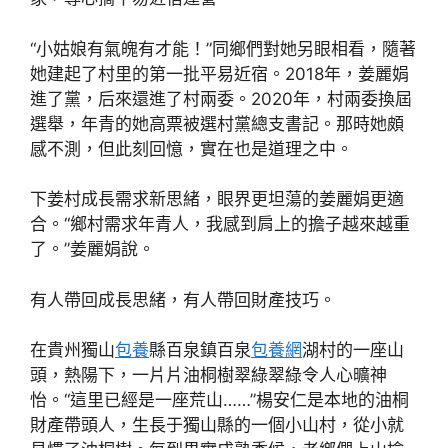
“小姑娘有氣魄有才能！”同鄉們對她另眼相看，隨著
她建起了村里的第一批平易近宿。2018年，姜麗娟
進了黨，后來還進了村兩委。2020年，村兩委換屆
選舉，年青的她高票被選村黨總支書記。那時她頗
感不測，但此刻回憶，實在也是道理之中。
下姜村成長需求新思緒，眼界更坦蕩的姜麗娟更適
合。“鄉村需求年青人，我感到肩上的擔子越來越重
了。”姜麗娟說。
有人帶回成長思緒，有人帶回財產技巧。
在貴州獨山
包養
縣百泉鎮百泉
包養網
湖村的一座山
頭，熱陽下，一片片油桐樹翠綠翠綠令人心曠神
怡。“這里已經是一座荒山……”楊安仁是本地的油桐
財產帶頭人，生長于獨山縣的一個小山村，從小就