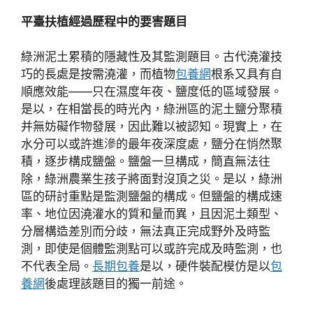
平臺扶植經過歷程中的要害題目
綠洲泥土累積的隱藏性及其監測題目。古代澆灌技
巧的長處是按需澆灌，而植物
包養網
根系又具有自
順應效能——只在濕度年夜、鹽度低的區域發展。
是以，在相當長的時光內，綠洲區的泥土鹽分聚積
并無妨礙作物發展，因此難以被認知。現實上，在
水分可以或許進滲的最年夜深度處，鹽分在悄然聚
積，逐步構成鹽盤。鹽盤一旦構成，簡直無法往
除，綠洲農業生孩子將面對沒頂之災。是以，綠洲
區的研討重點是監測鹽盤的構成。但鹽盤的構成速
率、地位因澆灌水的質和量而異，且因泥土類型、
分層構造差別而分歧，無法真正完成野外及時監
測，即使是個體監測點可以或許完成及時監測，也
不代表全局。
長期包養
是以，硬件裝配模仿是以
包
養網
後處理該題目的獨一前途。