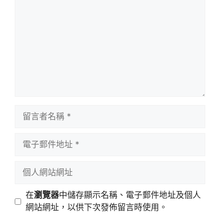
言
留
言
者
電
名
子
稱
郵
個
件
人
地
網
在
瀏覽器
中儲存顯示名稱、電子郵件地址及個人
址
站
網站網址，以供下次發佈留言時使用。
網