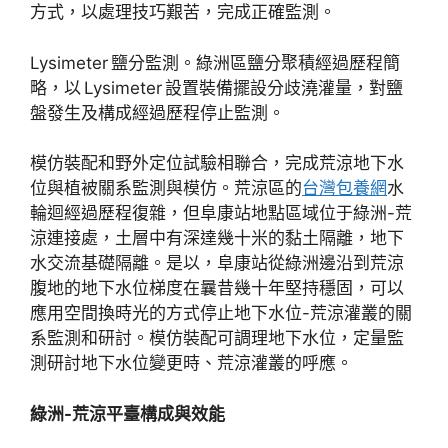
方式，以處理技巧艱苦，完成正確監測。
Lysimeter 鹽分監測。綠洲區鹽分聚積經過歷程簡
略，以 Lysimeter 設置裝備擺設分歧澆灌量，對鹽
盤發生及構成經過歷程停止監測。
模仿裝配和野外定位試驗相聯合，完成荒涼地下水
位與植被關系監測與模仿。荒涼區的
台灣包養網
水
輪迴經過歷程復雜，但阜康站地點區域位于綠洲-荒
涼連接處，土層中有深達幾十米的黏土隔離，地下
水交流基礎隔離。是以，阜康站從綠洲邊沿到荒涼
腹地的地下水位梯度在曩昔幾十年堅持穩固，可以
應用空間換時光的方式停止地下水位-荒涼灌叢的關
系監測和研討。模仿裝配可調理地下水位，定量監
測研討地下水位變更時、荒涼灌叢的呼應。
綠洲-荒涼平臺構成與效能