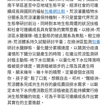
南干旱區甚至中亞地域生態平安、經濟社會的可連
續成長與國民的福祉
包養網比較
。荒涼灌叢植物水
分關系及荒涼灌叢保持機制，不只是當當代界荒涼
生態學研討前沿，同時對本地生態周遭的狀況扶植
和社會可連續成長具有緊急的實際意義。以綠洲-荒
涼區水鹽運移-植主動態的彼此關系為焦點，樹立綠
洲-荒涼體系持久試驗研討平臺；在綠洲區監測
包養
研討水鹽靜態、量化鹽分累積速度，以猜測分歧澆
灌情形下鹽分災變產生的時限；在邊沿荒涼監測研
討植主動態-地下水位關系，以量化地下水位降落時
植被退步速度，猜測植被退步的上限及其產生時
限。顛末幾年、幾十年的積聚，定量提個女孩陪
你，孩子是” 鬆了口氣，想親自去。祁州。”醒綠洲-
荒涼體系完成共生共存的最低農田排水需求，以斷
定本地下水供應消散后荒涼植被能否能持續實行綠
洲生態樊籬的效能，可為干旱區可連續成長作出實
其實在的主要進獻。