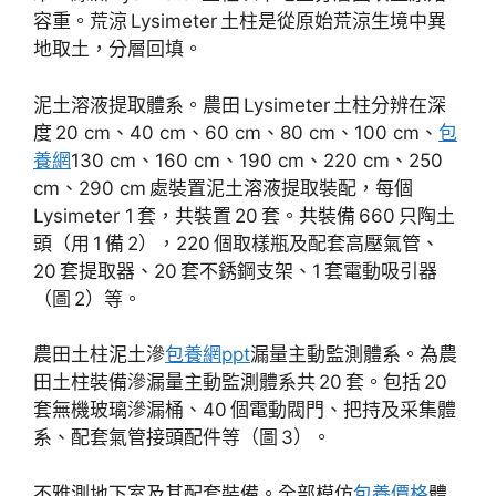
容重。荒涼 Lysimeter 土柱是從原始荒涼生境中異
地取土，分層回填。
泥土溶液提取體系。農田 Lysimeter 土柱分辨在深
度 20 cm、40 cm、60 cm、80 cm、100 cm、
包
養網
130 cm、160 cm、190 cm、220 cm、250
cm、290 cm 處裝置泥土溶液提取裝配，每個
Lysimeter 1 套，共裝置 20 套。共裝備 660 只陶土
頭（用 1 備 2），220 個取樣瓶及配套高壓氣管、
20 套提取器、20 套不銹鋼支架、1 套電動吸引器
（圖 2）等。
農田土柱泥土滲
包養網ppt
漏量主動監測體系。為農
田土柱裝備滲漏量主動監測體系共 20 套。包括 20
套無機玻璃滲漏桶、40 個電動閥門、把持及采集體
系、配套氣管接頭配件等（圖 3）。
不雅測地下室及其配套裝備。全部模仿
包養價格
體