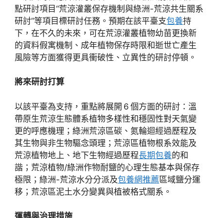
點研討項目“荒涼灌叢保存機制與綠洲-荒涼共生關系
研討”等項目標研討任務。預期在該平臺支
包養
持
下，在不久的未來，可在荒涼灌叢植物幼苗更換新
的資料假寓機制、成年植物保存時限和逝世亡產生
風險等方面獲得更具衝破性、立異性的研討停頓。
將來研討打算
以該平臺為支持，重點將展開 6 個方面的研討：溫
帶原生荒涼生態體系植物多樣性和穩固性對天氣變
更的呼應機理；綠洲荒涼區碳、氮輪迴經過歷程及
其生物與非生物驅念頭理；荒涼區植物根系效能及
荒涼植物地上、地下生物經過歷程
長期包養
的和
諧；荒涼植物/綠洲作物耐鹽的心理生態基本與保存
極限；綠洲-荒涼水分分派及
包養網推薦
區域鹽分運
移；荒涼區泥土水分變異與植被格式關系。
運轉與治理措施