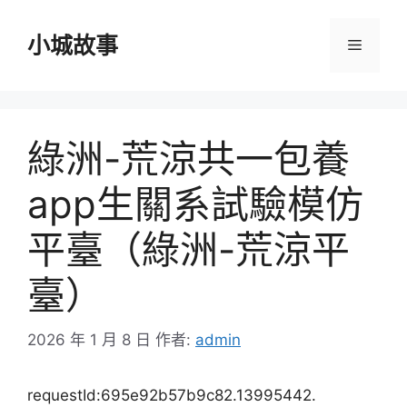
跳
至
小城故事
選
主
要
單
內
容
綠洲-荒涼共一包養
app生關系試驗模仿
平臺（綠洲-荒涼平
臺）
2026 年 1 月 8 日
作者:
admin
requestId:695e92b57b9c82.13995442.