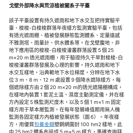
戈壁外部降水與荒涼植被關系子平臺
該子平臺設置有持久遮雨和地下水交互把持實驗平
臺、梭梭-白梭梭群落年夜樣方監測實驗平臺，包括
有透光遮雨棚、植被發展靜態監測體系、定量遠感
不雅測塔、雨量計、供水體系等。在戈壁腹地、非
地下應用區的梭梭-白梭梭灌叢群落設置 5 個 25
m×20 m 透光遮雨棚，用于驗證持久干旱對梭梭-白
梭梭灌叢群落發展及心理的影響。持久遮雨和地下
水交互樣地，沿典範地下水位梯度，分辨在地下水
位 3 m、8 m、12 m 處設置 9 個降水遮除樣方，每
個遮除樣方由 2 個 20 m×20 m的透光遮陽棚構成，
在樣地內裝置 1 套泥土溫、濕度主動測定儀，并在樣
方內設定 5 株監測尺度木，以及 5 個 1 m×1 m 固定
樣方用于草本層監測，在每年發展峰值期用無人機
監測各固定樣方內植被發展狀態（圖 6）。年夜樣
方，用優質
包養金額
塑鋼網圍封 100 hm2 樣地，此
中 25 hm2 體系布設成 5 m×5 m 樣方，準確查詢拜