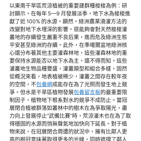
以東南干旱區荒涼植被的重要建群種梭梭為例：研
討顯示，在每年 5—9 月發展淡季，地下水為梭梭進
獻了近 100% 的水源。顯然，綠洲農業澆灌方法的
改變對地下水埋深的影響，很能夠會對天然梭梭灌
叢地的存續發生嚴重不良后果，進而危及綠洲生態
平安甚至綠洲的存續。此外，在準噶爾盆地綠洲核
心還分布著其他主要灌森林地，這些灌森林地的重
要保持水源能否以地下水為主，還不得而知。這些
灌叢地生物品種豐盛，灌叢類型和組合多樣，固然
從概況來看，地表植被稀少，灌叢之間存在較年夜
的空間，不
包養網
成能存在為了光照而發生地上競
爭。但水是干旱區植物發展
包養留言板
的最重要限
制因子，植物地下根系對水的競爭不成防止。當冠
層閉合植被群落如叢林中的樹木在為爭取陽光，盡
力向上發展停止“武備比賽”時，荒涼灌木也在為了取
得穩固的水源而悄無聲氣地加快向下延長。對于植
物來說，在冠層閉合周遭的狀況中，擁有比鄰人更
高的樹冠意味著取得更多的光線，同時遮擋了鄰人