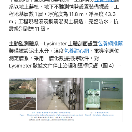
系以地上蒔植、地下不雅測情勢設置裝備擺設。工
程地基層數 1 層，凈寬度為 11.8 m，凈長度 43.3
m；工程現場澆筑鋼筋混凝土構造，完整防水，抗
震級別到達 11 級。
主動監測體系。Lysimeter 土體剖面設置
包養網推薦
裝備擺設泥土水分、溫度
包養甜心網
、電導率原位
測定體系。采用一體化數據把持軟件，對
Lysimeter 數據文件停止治理和運轉保護（圖 4）。