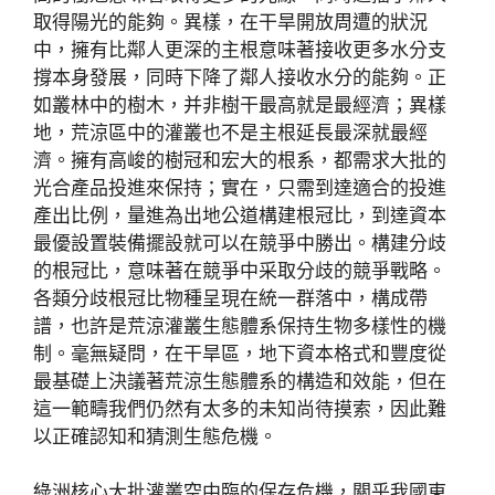
取得陽光的能夠。異樣，在干旱開放周遭的狀況
中，擁有比鄰人更深的主根意味著接收更多水分支
撐本身發展，同時下降了鄰人接收水分的能夠。正
如叢林中的樹木，并非樹干最高就是最經濟；異樣
地，荒涼區中的灌叢也不是主根延長最深就最經
濟。擁有高峻的樹冠和宏大的根系，都需求大批的
光合產品投進來保持；實在，只需到達適合的投進
產出比例，量進為出地公道構建根冠比，到達資本
最優設置裝備擺設就可以在競爭中勝出。構建分歧
的根冠比，意味著在競爭中采取分歧的競爭戰略。
各類分歧根冠比物種呈現在統一群落中，構成帶
譜，也許是荒涼灌叢生態體系保持生物多樣性的機
制。毫無疑問，在干旱區，地下資本格式和豐度從
最基礎上決議著荒涼生態體系的構造和效能，但在
這一範疇我們仍然有太多的未知尚待摸索，因此難
以正確認知和猜測生態危機。
綠洲核心大批灌叢空中臨的保存危機，關乎我國東