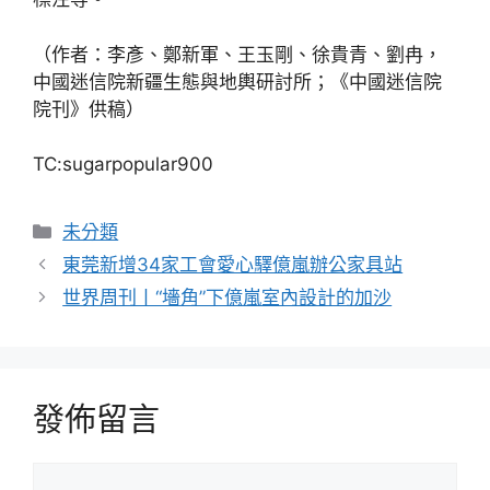
（作者：李彥、鄭新軍、王玉剛、徐貴青、劉冉，
中國迷信院新疆生態與地輿研討所；《中國迷信院
院刊》供稿）
TC:sugarpopular900
分
未分類
類
東莞新增34家工會愛心驛億嵐辦公家具站
世界周刊丨“墻角”下億嵐室內設計的加沙
發佈留言
留