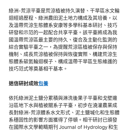
綠洲-荒涼平臺是荒涼植被持久演替、干旱區水文輪
迴經過歷程、綠洲農田泥土地力構成及其培養，以
及溫帶荒涼生態體系安康等多學科基本研討、技巧
研發和示范的一起配合共享平臺。該平臺將成為我
國溫帶荒涼區最主要的持久、復合及主動化監測的
綜合實驗平臺之一，為提醒荒涼區植被保存與保持
機制、成長荒涼植被保持與恢復實際、構建荒涼生
態體系碳氮輪迴模子、構成溫帶干旱區生態維護的
技巧范式等奠基相干基本。
迷信研討成效
包養
依托綠洲泥土鹽分累積與淋洗後果子平臺和戈壁邊
沿區地下水與植被關系子平臺，初步在澆灌農業成
長對綠洲-荒涼體系水文形式、泥土鹽堿化和生態體
系穩固性的影響方面獲得了停頓。相干研討已頒發
在國際水文學範疇期刊 Journal of Hydrology 和生