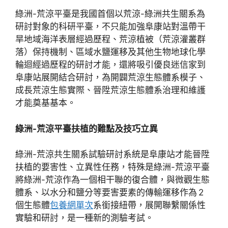
綠洲-荒涼平臺是我國首個以荒涼-綠洲共生關系為
研討對象的科研平臺，不只能加強阜康站對溫帶干
旱地域海洋表層經過歷程、荒涼植被（荒涼灌叢群
落）保持機制、區域水鹽運移及其他生物地球化學
輪迴經過歷程的研討才能，還將吸引優良迷信家到
阜康站展開結合研討，為開闢荒涼生態體系模子、
成長荒涼生態實際、晉陞荒涼生態體系治理和維護
才能奠基基本。
綠洲-荒涼平臺扶植的難點及技巧立異
綠洲-荒涼共生關系試驗研討系統是阜康站才能晉陞
扶植的要害性、立異性任務，特殊是綠洲-荒涼平臺
將綠洲-荒涼作為一個相干聯的復合體，與微觀生態
體系、以水分和鹽分等要害要素的傳輸運移作為 2
個生態體
包養網單次
系銜接紐帶，展開聯繫關係性
實驗和研討，是一種新的測驗考試。