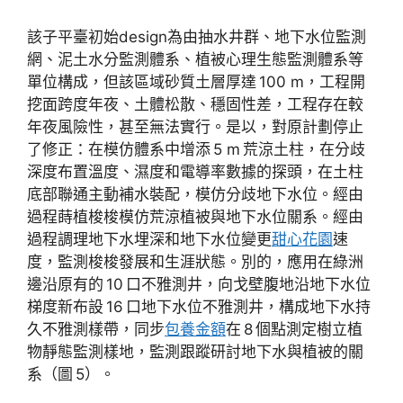
該子平臺初始design為由抽水井群、地下水位監測
網、泥土水分監測體系、植被心理生態監測體系等
單位構成，但該區域砂質土層厚達 100 m，工程開
挖面跨度年夜、土體松散、穩固性差，工程存在較
年夜風險性，甚至無法實行。是以，對原計劃停止
了修正：在模仿體系中增添 5 m 荒涼土柱，在分歧
深度布置溫度、濕度和電導率數據的探頭，在土柱
底部聯通主動補水裝配，模仿分歧地下水位。經由
過程蒔植梭梭模仿荒涼植被與地下水位關系。經由
過程調理地下水埋深和地下水位變更
甜心花園
速
度，監測梭梭發展和生涯狀態。別的，應用在綠洲
邊沿原有的 10 口不雅測井，向戈壁腹地沿地下水位
梯度新布設 16 口地下水位不雅測井，構成地下水持
久不雅測樣帶，同步
包養金額
在 8 個點測定樹立植
物靜態監測樣地，監測跟蹤研討地下水與植被的關
系（圖 5）。