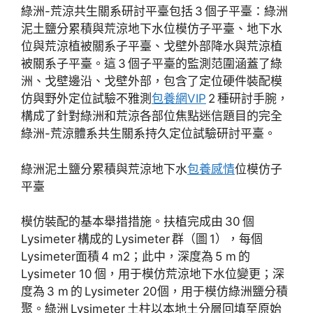
綠洲-荒涼共生關系研討平臺包括 3 個子平臺：綠洲
泥土鹽分累積與荒涼地下水位模仿子平臺、地下水
位與荒涼植被關系子平臺、戈壁外部降水與荒涼植
被關系子平臺。這 3 個子平臺的監測范圍涵蓋了綠
洲、戈壁邊沿、戈壁外部，包含了定位硬件裝配模
仿與野外定位試驗不雅測
包養網VIP
2 種研討手腕，
構成了針對綠洲和荒涼各部位焦點迷信題目的完全
綠洲-荒涼體系共生關系持久定位試驗研討平臺。
綠洲泥土鹽分累積與荒涼地下水
包養感情
位模仿子
平臺
模仿裝配的基本舉措措施。扶植完成由 30 個
Lysimeter 構成的 Lysimeter 群（圖 1），每個
Lysimeter面積 4 m2；此中，深度為 5 m 的
Lysimeter 10 個，用于模仿荒涼地下水位變更；深
度為 3 m 的 Lysimeter 20個，用于模仿綠洲鹽分積
聚。綠洲 Lysimeter 土柱以本地土分層回填至原始