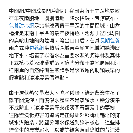
中國網/中國成長門戶網訊 我國東南干旱區地處歐
亞年夜陸腹地，闊別陸地，降水稀缺，荒涼廣布，
包養甜心網
是北半球溫帶干旱區的中間區域。山盆
構造是東南干旱區的最年夜特色，起源于盆地周圍
的高峻山地的內陸河，流出山口后，在其
長期包養
兩岸或沖
包養網
洪積扇區域直至尾閭地域補給淺層
地下水，培養了以潛水為重要水源的河岸林及其林
下或核心荒涼灌叢群落。這些分布于盆地周圍和河
道兩岸的自然綠洲生態體系是該區域內助類最早的
假寓點和澆灌農業倡議點。
由于潛伏蒸發量宏大、降水稀疏，綠洲農業生孩子
離不開澆灌。而澆灌水歷來不是蒸餾水，鹽分湊集
不成防止，澆灌農業歷來都隨同著鹽漬化的要挾。
往除鹽漬化迫害的道路是在綠洲外部構建暢達的排
堿水溝體系，將鹽分隨水保送到綠洲核心。這些排
鹽發生的農業尾水可以或許被各類耐鹽堿的荒涼灌