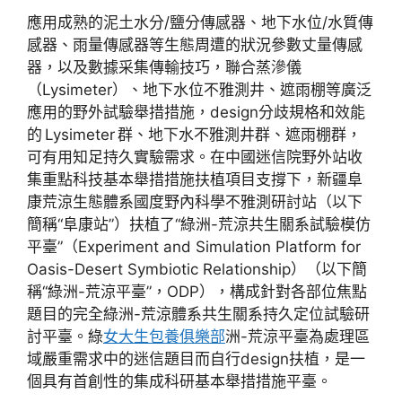
應用成熟的泥土水分/鹽分傳感器、地下水位/水質傳
感器、雨量傳感器等生態周遭的狀況參數丈量傳感
器，以及數據采集傳輸技巧，聯合蒸滲儀
（Lysimeter）、地下水位不雅測井、遮雨棚等廣泛
應用的野外試驗舉措措施，design分歧規格和效能
的 Lysimeter 群、地下水不雅測井群、遮雨棚群，
可有用知足持久實驗需求。在中國迷信院野外站收
集重點科技基本舉措措施扶植項目支撐下，新疆阜
康荒涼生態體系國度野內科學不雅測研討站（以下
簡稱“阜康站”）扶植了“綠洲-荒涼共生關系試驗模仿
平臺”（Experiment and Simulation Platform for
Oasis-Desert Symbiotic Relationship）（以下簡
稱“綠洲-荒涼平臺”，ODP），構成針對各部位焦點
題目的完全綠洲-荒涼體系共生關系持久定位試驗研
討平臺。綠
女大生包養俱樂部
洲-荒涼平臺為處理區
域嚴重需求中的迷信題目而自行design扶植，是一
個具有首創性的集成科研基本舉措措施平臺。