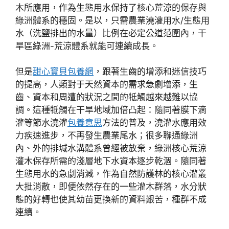
木所應用，作為生態用水保持了核心荒涼的保存與
綠洲體系的穩固。是以，只需農業澆灌用水/生態用
水（洗鹽排出的水量）比例在必定公道范圍內，干
旱區綠洲-荒涼體系就能可連續成長。
但是
甜心寶貝包養網
，跟著生齒的增添和迷信技巧
的提高，人類對于天然資本的需求急劇增添，生
齒、資本和周遭的狀況之間的牴觸越來越難以協
調。這種牴觸在干旱地域加倍凸起：隨同著膜下滴
灌等節水澆灌
包養意思
方法的普及，澆灌水應用效
力疾速進步，不再發生農業尾水；很多聯通綠洲
內、外的排堿水溝體系曾經被放棄，綠洲核心荒涼
灌木保存所需的淺層地下水資本逐步乾涸。隨同著
生態用水的急劇消減，作為自然防護林的核心灌叢
大批消散，即便依然存在的一些灌木群落，水分狀
態的好轉也使其幼苗更換新的資料艱苦，種群不成
連續。