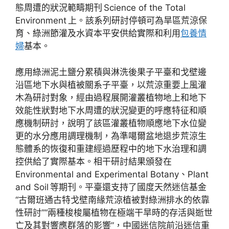
態周遭的狀況範疇期刊 Science of the Total
Environment 上。該系列研討停頓可為旱區荒涼保
育、綠洲節灌及水資本平安供給實際和利用
包養情
婦
基本。
應用綠洲泥土鹽分累積與淋洗後果子平臺和戈壁邊
沿區地下水與植被關系子平臺，以荒涼重要上風灌
木為研討對象，經由過程展開灌叢植物地上和地下
效能性狀對地下水周遭的狀況變更的呼應特征和順
應機制研討，說明了該區灌叢植物順應地下水位變
更的水分應用調理機制，為準噶爾盆地退步荒涼生
態體系的恢復和重建經過歷程中的地下水治理和調
控供給了實際基本。相干研討結果頒發在
Environmental and Experimental Botany、Plant
and Soil 等期刊。平臺還支持了國度天然迷信基金
“古爾班通古特戈壁南緣荒涼植被對綠洲排水的依靠
性研討”“兩種梭梭屬植物在極端干旱時的存活與逝世
亡及其對響應群落的影響”，中國迷信院前沿迷信重