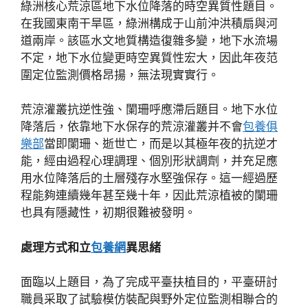
綠洲核心荒涼區地下水位降落的時空異質性題目。
在我國東南干旱區，綠洲構成于山前沖洪積扇與河
道兩岸。該區水文地質構造復雜多變，地下水流場
不定，地下水位變更時空異質性宏大，因此年夜范
圍定位監測價格昂揚，無法現實實行。
荒涼灌叢抗逆性強、闌珊呼應滯后題目。地下水位
降落后，依靠地下水保存的荒涼灌叢并不會
包養俱
樂部
當即闌珊、逝世亡，而是以其極年夜的抗逆才
能，經由過程心理調理、個別形狀調劑，并充足應
用水位降落后的土層殘存水堅強保存。這一經過歷
程能夠連續幾年甚至幾十年，因此荒涼植被的闌珊
也具有隱藏性，初期很難被發明。
處理方式和立
包養網
異思緒
面臨以上題目，為了完成平臺扶植目的，平臺研討
職員采取了試驗模仿裝配與野外定位監測相聯合的