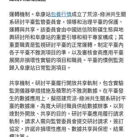
運轉機制。阜康站
包養行情
成立了荒涼-綠洲共生關
系研討平臺監管委員會，領導和治理平臺的保護、
運轉與共享。該委員會由中國迷信院新疆生態與地
輿研討所和阜康站的重要引導和相干專家構成；其
重要職責是監視研討平臺的正常運轉，制定平臺內
各子平臺不雅測項目的準，以及審核會商應用平臺
展開非損壞性實驗的項目和職員。平臺的慣例監測
歸入阜康站日常監測項目。
共享機制。研討平臺履行開放共享軌制，包含實驗
監測儀器舉措措施及積聚的不雅測數據。在平臺發
生的數據應用上，擬搭建荒涼-綠洲共生關系研討平
臺的數據庫，為寬大研討職員供給數據辦事，以到
達對外開放、共享的目的。研討平臺應用履行請求
軌制，請求人需向監管委員會提交研討請求，簽訂
協定，許諾非損壞性應用、數據共享與保密、結果
標注等。