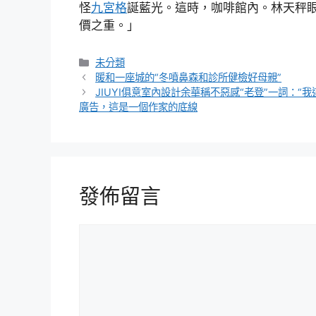
怪
九宮格
誕藍光。這時，咖啡館內。林天秤
價之重。」
分
未分類
類
暖和一座城的“冬噴鼻森和診所健檢好母親”
JIUYI俱意室內設計余華稱不惡感“老登”一詞：“
廣告，這是一個作家的底線
發佈留言
留
言