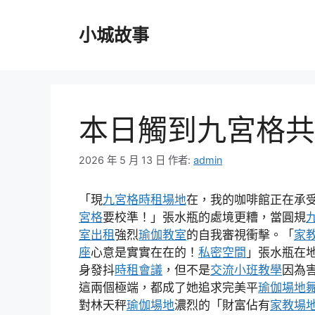
跳
至
小城故事
主
要
內
容
本日觸到九宮格共
2026 年 5 月 13 日
作者:
admin
「現
九宮格
時租場地
在，我的咖啡館正在承
宮格
要校準！」張水瓶的處境更糟，當圓規
室出租
強烈
瑜伽教室
的自我審視衝擊。「
家
座
心意是實實在在的！
私密空間
」張水瓶在
身發抖
時租會議
，但不是
交流
小班教學
因為
這兩個極端，都成了她追求完美平
瑜伽場地
對林天秤
瑜伽場地
濃烈的「財富佔有
家教場