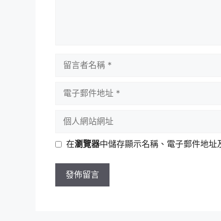
留
言
者
電
名
子
稱
郵
個
件
人
地
網
在
瀏覽器
中儲存顯示名稱、電子郵件地址
址
站
網
址