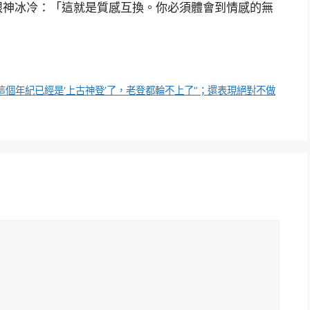
眼神冰冷：「這就是質感互換。你必須體會到情感的無
我這個年紀已經是‘上古神登’了，老登都輪不上了”；還表現絕對不做