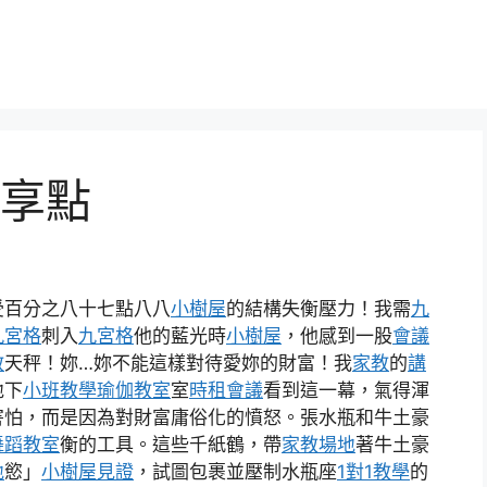
享點
受百分之八十七點八八
小樹屋
的結構失衡壓力！我需
九
九宮格
刺入
九宮格
他的藍光時
小樹屋
，他感到一股
會議
教
天秤！妳…妳不能這樣對待愛妳的財富！我
家教
的
講
地下
小班教學
瑜伽教室
室
時租會議
看到這一幕，氣得渾
害怕，而是因為對財富庸俗化的憤怒。張水瓶和牛土豪
舞蹈教室
衡的工具。這些千紙鶴，帶
家教場地
著牛土豪
地
慾」
小樹屋
見證
，試圖包裹並壓制水瓶座
1對1教學
的