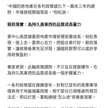
“中國的房地產在系列政策感化下，顛末三年的調
劑，市場曾經開端筑底。”倪虹說。
狠抓落實：為持久高東西的品質成長蓄力
黨中心高度器重房地產市場安穩安康成長。倪虹表
現，接上去，要齊心合力，把組合拳打好，狠抓落
實，讓政策後果充足浮現，讓國民群眾可以或許享
用政策盈利。
專家表現，此輪政策調劑，不只旨在提振樓市，也
為持久高東西的品質成長進一個步驟蓄力。
一系列政策還在連續發布。針對已宣布的答應專項
債券用于地盤儲蓄政策，相干部分已領導處所規范
法式、明白尺度，重點繚繞“怎么收”來推進落實。