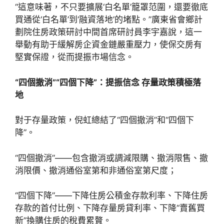
“這意味著，不只要擴展‘白名單’籠罩范圍，還要徹底
買通從‘白名單’到‘融資落地’的堵點。”廣東省會鄉計
劃院住房政策研討中間首席研討員李宇嘉說，這一
舉動有助于緩解房企資金鏈嚴重壓力，使保交房有
堅實保證，從而提振市場信念。
“四個撤消”“四個下降”：提振信念 存量政策積極落
地
對于存量政策，倪虹總結了“四個撤消”和“四個下
降”。
“四個撤消”——包含撤消或調減限購、撤消限售、撤
消限價、撤消通俗室第和非通俗室第尺度；
“四個下降”——下降住房公積金存款利率、下降住房
存款的首付比例、下降存量房貸利率、下降“賣舊買
新”換購住房的稅費累贅。