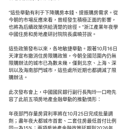
“這些舉動有利于下降購房本錢、提振購房需求。從
今朝的市場反應來看，曾經發生積極正面的影響，
也將為后續政策供給清楚的途徑。”浙江產業年夜學
中國住房和房地產研討院院長虞曉芬說。
這些政策發布以來，各地敏捷舉動。跟著10月16日
天津宣布撤消住房限購政策，今朝全國范圍內仍無
限購辦法的城市已為數未幾，僅剩北京、上海、深
圳以及海南部門城市，這些處所近期也都調減了限
購辦法。
此次發布會上，中國國民銀行副行長陶玲一口吻先
容了此前五項房地產金融舉動的推動情形：
年夜部門存量房貸利率將在10月25日完成批量調
劑；盡年夜大都城市首套、二套住房最低首付比例
同一為15%；兩項房地產金融政策延期到2026年