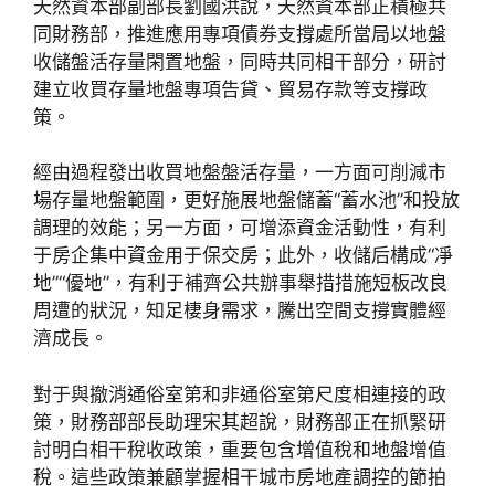
天然資本部副部長劉國洪說，天然資本部正積極共
同財務部，推進應用專項債券支撐處所當局以地盤
收儲盤活存量閑置地盤，同時共同相干部分，研討
建立收買存量地盤專項告貸、貿易存款等支撐政
策。
經由過程發出收買地盤盤活存量，一方面可削減市
場存量地盤範圍，更好施展地盤儲蓄“蓄水池”和投放
調理的效能；另一方面，可增添資金活動性，有利
于房企集中資金用于保交房；此外，收儲后構成“凈
地”“優地”，有利于補齊公共辦事舉措措施短板改良
周遭的狀況，知足棲身需求，騰出空間支撐實體經
濟成長。
對于與撤消通俗室第和非通俗室第尺度相連接的政
策，財務部部長助理宋其超說，財務部正在抓緊研
討明白相干稅收政策，重要包含增值稅和地盤增值
稅。這些政策兼顧掌握相干城市房地產調控的節拍