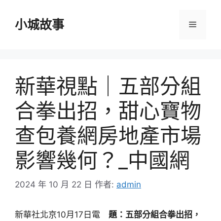
跳
至
小城故事
選
主
要
單
內
容
新華視點｜五部分組
合拳出招，甜心寶物
查包養網房地產市場
影響幾何？_中國網
2024 年 10 月 22 日
作者:
admin
新華社北京10月17日電
題：五部分組合拳出招，