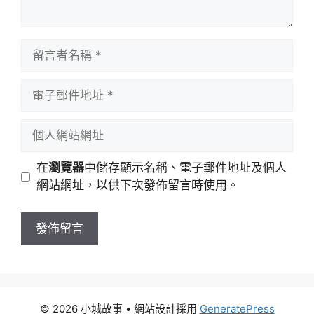
留
言
者
電
名
子
稱
郵
個
件
人
地
網
在
瀏覽器
中儲存顯示名稱、電子郵件地址及個人
址
站
網站網址，以供下次發佈留言時使用。
網
址
© 2026 小城故事
• 網站設計採用
GeneratePress