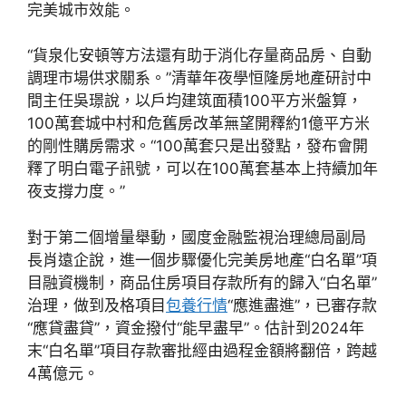
完美城市效能。
“貨泉化安頓等方法還有助于消化存量商品房、自動
調理市場供求關系。”清華年夜學恒隆房地產研討中
間主任吳璟說，以戶均建筑面積100平方米盤算，
100萬套城中村和危舊房改革無望開釋約1億平方米
的剛性購房需求。“100萬套只是出發點，發布會開
釋了明白電子訊號，可以在100萬套基本上持續加年
夜支撐力度。”
對于第二個增量舉動，國度金融監視治理總局副局
長肖遠企說，進一個步驟優化完美房地產“白名單”項
目融資機制，商品住房項目存款所有的歸入“白名單”
治理，做到及格項目
包養行情
“應進盡進”，已審存款
“應貸盡貸”，資金撥付“能早盡早”。估計到2024年
末“白名單”項目存款審批經由過程金額將翻倍，跨越
4萬億元。