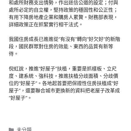
和處所財務支出情勢，作出迷信公道的設定；付與
處所必定的自立權，堅持政策的穩固性和公正性；
有用下降房地產企業和購房人累贅。財務部表現，
詳細政策正在抓緊實行相干法式。
我國住房成長已進進從“有沒有”轉向“好欠好”的新階
段，國民群眾對住房的效能、東西的品質有新等
待。
倪虹說，推進“好屋子”扶植，重要是抓樣板、立尺
度、建系統、強科技，推進扶植分歧面積、分歧價
位的“好屋子”。各地起首要把保證性住房扶植成“好
屋子”，還要聯合城市更換新的資料把老屋子改革成
“好屋子”。
分
未分類