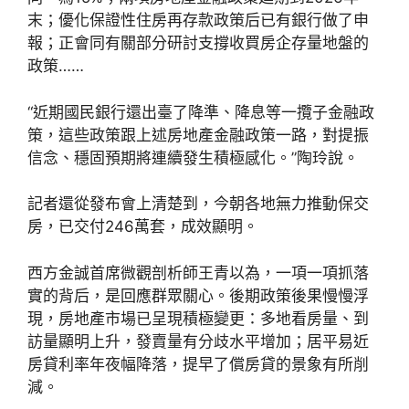
末；優化保證性住房再存款政策后已有銀行做了申
報；正會同有關部分研討支撐收買房企存量地盤的
政策……
“近期國民銀行還出臺了降準、降息等一攬子金融政
策，這些政策跟上述房地產金融政策一路，對提振
信念、穩固預期將連續發生積極感化。”陶玲說。
記者還從發布會上清楚到，今朝各地無力推動保交
房，已交付246萬套，成效顯明。
西方金誠首席微觀剖析師王青以為，一項一項抓落
實的背后，是回應群眾關心。後期政策後果慢慢浮
現，房地產市場已呈現積極變更：多地看房量、到
訪量顯明上升，發賣量有分歧水平增加；居平易近
房貸利率年夜幅降落，提早了償房貸的景象有所削
減。