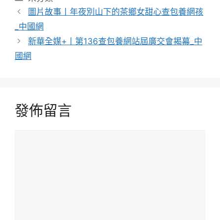
類
圖片故事丨年夜別山下的茶鄉女甜心查包養網孩
_中國網
新華全媒+丨第136查包養網站屆廣交會揭幕_中
國網
發佈留言
留
言