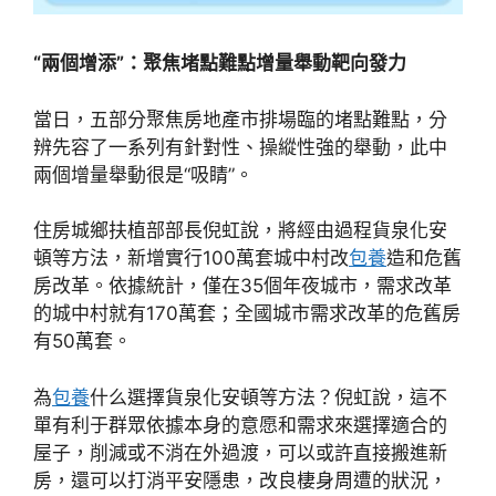
“兩個增添”：聚焦堵點難點增量舉動靶向發力
當日，五部分聚焦房地產市排場臨的堵點難點，分
辨先容了一系列有針對性、操縱性強的舉動，此中
兩個增量舉動很是“吸睛”。
住房城鄉扶植部部長倪虹說，將經由過程貨泉化安
頓等方法，新增實行100萬套城中村改
包養
造和危舊
房改革。依據統計，僅在35個年夜城市，需求改革
的城中村就有170萬套；全國城市需求改革的危舊房
有50萬套。
為
包養
什么選擇貨泉化安頓等方法？倪虹說，這不
單有利于群眾依據本身的意愿和需求來選擇適合的
屋子，削減或不消在外過渡，可以或許直接搬進新
房，還可以打消平安隱患，改良棲身周遭的狀況，