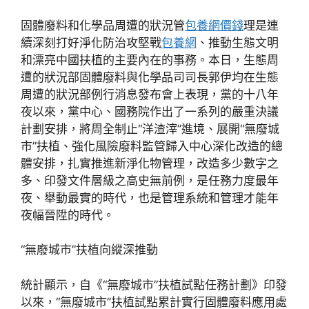
固體廢料和化學品周遭的狀況管
包養網價錢
理是連
續深刻打好淨化防治攻堅戰
包養網
、推動生態文明
和漂亮中國扶植的主要內在的事務。本日，生態周
遭的狀況部固體廢料與化學品司司長郭伊均在生態
周遭的狀況部例行消息發布會上表現，黨的十八年
夜以來，黨中心、國務院作出了一系列的嚴重決議
計劃安排，將周全制止“洋渣滓”進境、展開“無廢城
市”扶植、強化風險廢料監管歸入中心深化改造的總
體安排，扎實推進新淨化物管理，改造多少數字之
多、印發文件層級之高史無前例，是任務力度最年
夜、舉動最實的時代，也是管理系統和管理才能年
夜幅晉陞的時代。
“無廢城市”扶植向縱深推動
統計顯示，自《“無廢城市”扶植試點任務計劃》印發
以來，“無廢城市”扶植試點累計實行固體廢料應用處