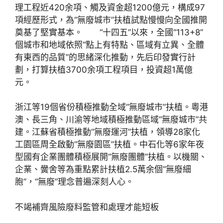
理工程近420余項、觸及資金超1200億元，構成97
項經歷形式，為“無廢城市”扶植試點慢慢向全國推開
奠基了堅實基本。 “十四五”以來，全國“113+8”
個城市和地域依照“點上有特點、區域有立異、全體
有東西的品質”的思緒深化推動，先后印發實行計
劃，打算扶植3700余項工程項目，投資超1萬億
元。
浙江等19個省份積極推動全域“無廢城市”扶植。粵港
澳、長三角、川渝等地域積極推動區域“無廢城市”共
建。江蘇省積極推動“無廢運河”扶植，領導28家化
工園區周全啟動“無廢園區”扶植。中石化等6家年夜
型國有企業團體積極展開“無廢團體”扶植。以機關、
企業、黌舍等為重點累計扶植2.5萬余個“無廢細
胞”，“無廢”理念普遍深刻人心。
不竭補齊風險廢料監管和處理才能短板