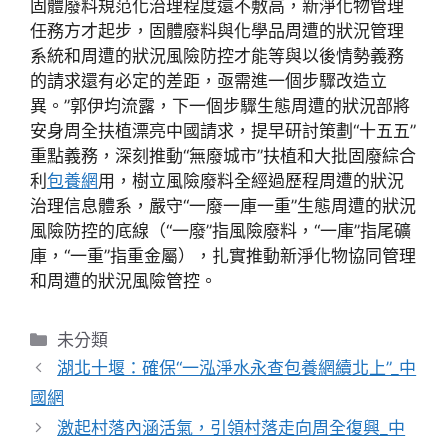
固體廢料規范化治理程度還不敷高，新淨化物管理
任務方才起步，固體廢料與化學品周遭的狀況管理
系統和周遭的狀況風險防控才能等與以後情勢義務
的請求還有必定的差距，亟需進一個步驟改造立
異。”郭伊均流露，下一個步驟生態周遭的狀況部將
安身周全扶植漂亮中國請求，提早研討策劃“十五五”
重點義務，深刻推動“無廢城市”扶植和大批固廢綜合
利
包養網
用，樹立風險廢料全經過歷程周遭的狀況
治理信息體系，嚴守“一廢一庫一重”生態周遭的狀況
風險防控的底線（“一廢”指風險廢料，“一庫”指尾礦
庫，“一重”指重金屬），扎實推動新淨化物協同管理
和周遭的狀況風險管控。
分
未分類
類
湖北十堰：確保“一泓淨水永查包養網續北上”_中
國網
激起村落內涵活氣，引領村落走向周全復興_中