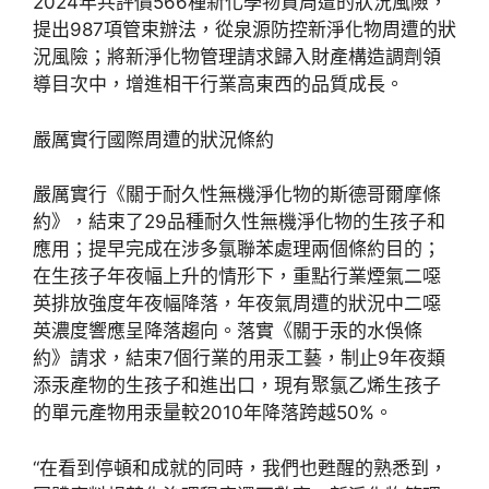
2024年共評價566種新化學物資周遭的狀況風險，
提出987項管束辦法，從泉源防控新淨化物周遭的狀
況風險；將新淨化物管理請求歸入財產構造調劑領
導目次中，增進相干行業高東西的品質成長。
嚴厲實行國際周遭的狀況條約
嚴厲實行《關于耐久性無機淨化物的斯德哥爾摩條
約》，結束了29品種耐久性無機淨化物的生孩子和
應用；提早完成在涉多氯聯苯處理兩個條約目的；
在生孩子年夜幅上升的情形下，重點行業煙氣二噁
英排放強度年夜幅降落，年夜氣周遭的狀況中二噁
英濃度響應呈降落趨向。落實《關于汞的水俁條
約》請求，結束7個行業的用汞工藝，制止9年夜類
添汞產物的生孩子和進出口，現有聚氯乙烯生孩子
的單元產物用汞量較2010年降落跨越50%。
“在看到停頓和成就的同時，我們也甦醒的熟悉到，