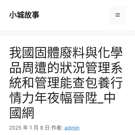
跳
至
小城故事
選
主
要
單
內
容
我國固體廢料與化學
品周遭的狀況管理系
統和管理能查包養行
情力年夜幅晉陞_中
國網
2025 年 1 月 8 日
作者:
admin