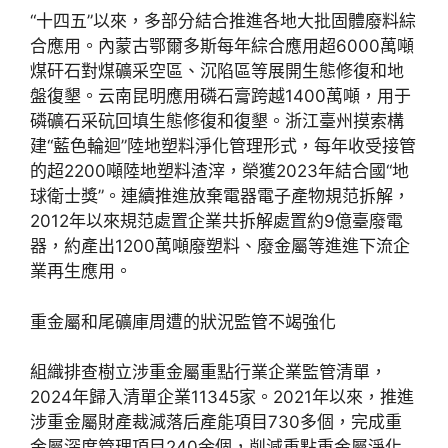
“十四五”以來，多部分結合推進各地大批固體廢料綜
合應用。內蒙古鄂爾多斯每年綜合應用超6000萬噸
煤矸石對煤礦采空區、沉陷區等展開生態修復和地
盤復墾。云南昆明應用磷石膏跨越1400萬噸，用于
磷礦石采砊回填生態修復和復墾。浙江臺州摸索構
建“藍色輪迴”陸地塑料淨化管理形式，每年收受接管
的超2200噸陸地塑料渣滓，榮獲2023年結合國“地
球衛士獎”。連續推進放棄電器電子產物規范拆解，
2012年以來規范處置企業共拆解處置約9億臺廢電
器，約產出1200萬噸廢塑料、廢金屬等進進下流企
業再生應用。
重金屬和尾礦庫周遭的狀況監管不竭強化
組織排查樹立涉重金屬重點行業企業監管清單，
2024年歸入清單企業11345家。2021年以來，推進
涉重金屬財產裁減落后產能項目730多個，完成重
金屬深度管理項目240余個，削減重點重金屬淨化