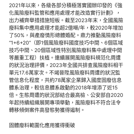
2021年以來，各級各部分積極落實國辦印發的《強
化風險廢料監管和應用處理才能改造實行計劃》，
出力補齊舉措措施短板。截至2023年末，全國風險
廢料集中應用處理才能超2億噸/年，較2020年增加
了50%，與產廢情形總體婚配。鼎力推動風險廢料
“1+6+20”（即1個風險廢料國度技巧中間、6個區域
技巧中間、20個區域性特別風險廢料集中處理中間
等嚴重工程）扶植。連續展開風險廢料規范化周遭
的狀況治理評價，2023年全國共排查風險廢料相干
單元17.6萬家次。不竭晉陞風險廢料周遭的狀況監
管信息化程度，共約78萬家企業歸入國度固廢信息
體系治理，較信息體系啟動的2018年增添了近15
倍。生態周遭的狀況部結合最高檢、公安部自2020
年起持續組織展開專項舉動，風險廢料不符合法令
轉移傾倒案件高發態勢獲得遏制。
固體廢料範圍化應用獲得衝破