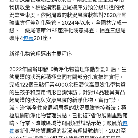
物排放量。積極摸索樹立尾礦庫分類分級周遭的狀
況監管束度，依照周遭的狀況風險狀態對7820座尾
礦庫實行差別化監管。2024年以來，全國共完成一
級、二級尾礦庫2185座淨化隱患排查，抽查三級尾
礦庫4
包養
201座。
新淨化物管理邁出主要程序
2022年國辦印發《新淨化物管理舉動計劃》后，生
態周遭的狀況部積極會同有關部分扎實推進實行，
完成122個重點行業4000余種潛伏高風險化學物資
的生孩子和應用情形查詢拜訪；針對14品種具有凸
起周遭的狀況與安康風險的新淨化物，實行“禁、
減、治”等全性命周期周遭的狀況風險管控辦法；積
極展開新淨化物管理試點，已批復7省份展開重點範
疇、行業、流域區域等8個類型試點示范；嚴厲落
包
養
實新化學物資周遭的狀況治理掛號軌制，2021至