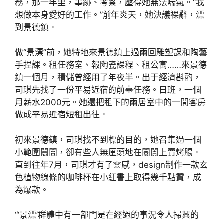
務，那一年里，事跡、考察，壓得她無法喘氣。“我
想做本身愛好的工作。”前年炎天，她決議裸辭，漂
到景德鎮。
做“景漂”前，她特地來景德鎮上過兩回雕塑課和陶藝
手捏課。租任務室、報陶瓷課程、租公寓……來景德
鎮一個月，積儲曾經用了年夜半。出于經濟斟酌，
司琪先找了一份平易近宿的前臺任務。日班，一個
月薪水2000元。她還把租下的兩居室中的一間客房
做成平易近宿短租出往。
初來景德鎮，司琪找不到標的目的，她召集過一個
小範圍闤闠，卻有些人無厘頭地在闤闠上賣烤腸。
直到往年7月，司琪才有了靈感，design制作一款玄
色植物線條的咖啡杯在小紅書上取得幾千點贊，成
為爆款。
“‘景漂’群體中有一部門是在經過的事況令人掃興的