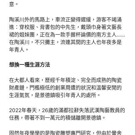
意。
陶溪川外的馬路上，車流正變得遲緩，游客不竭涌
進：穿校服、背書包的中先生，戴頭巾身著文藝長
裙的姐妹團，正在為一款手握杯論價的南方主人……
在陶溪川，不只攤主，流連其間的主人也年夜多是
年青人。
想換一種生涯方法
在大都人看來，歷經千年積淀、完全而成熟的陶瓷
財產鏈，門檻極低的創業周遭的狀況和溫馨安閒的
生涯氣氛，是景德鎮吸引年青人的處所。
2022年春天，26歲的滿都拉辭失落武漢陶藝教員的
任務，帶著不到一萬元的積儲離開景德鎮。
固然年夜學學的是陶瓷雕塑專門研究，但由於黌舍