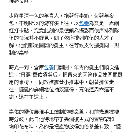
排起長隊。
步隊里清一色的年青人，拖著行李箱、背著年夜
包。不明所以的游客湊上往，以
包養
為又是一處網
紅打卡點，究竟此刻的景德鎮為攝影而依序排列隊
伍的情況并不鮮見。問了依序排列隊伍的人才了
解，他們都是闤闠的攤主，在等候支付擺攤同一規
制的桌椅。
時光一到，倉庫
包養
門翻開，年青的攤主們順次進
進。“景漂”嘉佑遴選后，把帶來的兩筐作品連同擺攤
用的桌椅，一同放進露營小推車中，朝著攤位走
往。擺攤的詳細地位抽簽獲得，嘉佑這周命運不
錯，還在主道上。
嘉佑的攤位展現手工燒制的噴鼻薰。和前幾周擺攤
時分歧，此日他特地帶了幾個復古式的置物架和一
塊印花布料，為的是把產物放得加倍參差有致。“擺