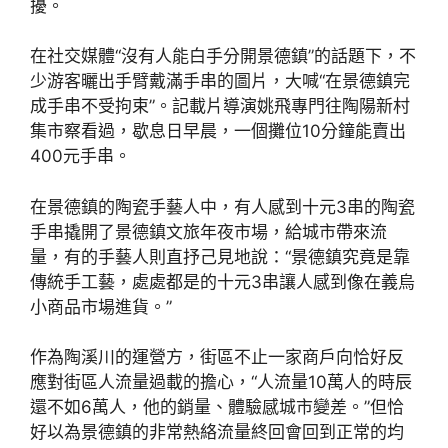
擾。
在社交媒體“沒有人能白手分開景德鎮”的話題下，不
少游客曬出手臂戴滿手串的圖片，大喊“在景德鎮完
成手串不受拘束”。記載片導演姚飛專門往陶陽新村
集市察看過，歇息日早晨，一個攤位10分鐘能賣出
400元手串。
在景德鎮的陶瓷手藝人中，有人感到十元3串的陶瓷
手串撬開了景德鎮文旅年夜市場，給城市帶來流
量，有的手藝人則直抒己見地說：“景德鎮究竟是靠
傳統手工藝，處處都是的十元3串讓人感到像在義烏
小商品市場進貨。”
作為陶溪川的運營方，街區不止一家商戶向恰好反
應對街區人流量過載的擔心，“人流量10萬人的時辰
還不如6萬人，他的銷量、體驗感城市變差。”但恰
好以為景德鎮的非常熱絡流量終回會回到正常的均