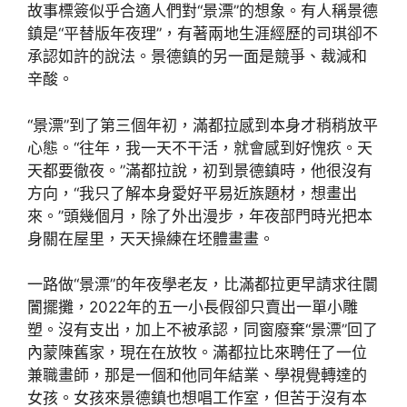
故事標簽似乎合適人們對“景漂”的想象。有人稱景德
鎮是“平替版年夜理”，有著兩地生涯經歷的司琪卻不
承認如許的說法。景德鎮的另一面是競爭、裁減和
辛酸。
“景漂”到了第三個年初，滿都拉感到本身才稍稍放平
心態。“往年，我一天不干活，就會感到好愧疚。天
天都要徹夜。”滿都拉說，初到景德鎮時，他很沒有
方向，“我只了解本身愛好平易近族題材，想畫出
來。”頭幾個月，除了外出漫步，年夜部門時光把本
身關在屋里，天天操練在坯體畫畫。
一路做“景漂”的年夜學老友，比滿都拉更早請求往闤
闠擺攤，2022年的五一小長假卻只賣出一單小雕
塑。沒有支出，加上不被承認，同窗廢棄“景漂”回了
內蒙陳舊家，現在在放牧。滿都拉比來聘任了一位
兼職畫師，那是一個和他同年結業、學視覺轉達的
女孩。女孩來景德鎮也想唱工作室，但苦于沒有本