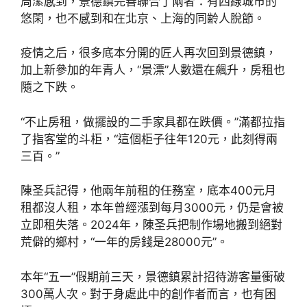
周潔感到，景德鎮完善聯合了兩者：有四線城市的
悠閑，也不感到和在北京、上海的同齡人脫節。
疫情之后，很多底本分開的匠人再次回到景德鎮，
加上新參加的年青人，“景漂”人數還在飆升，房租也
隨之下跌。
“不止房租，做擺設的二手家具都在跌價。”滿都拉指
了指客堂的斗柜，“這個柜子往年120元，此刻得兩
三百。”
陳圣兵記得，他兩年前租的任務室，底本400元月
租都沒人租，本年曾經漲到每月3000元，仍是會被
立即租失落。2024年，陳圣兵把制作場地搬到絕對
荒僻的鄉村，“一年的房錢是28000元”。
本年“五一”假期前三天，景德鎮累計招待游客量衝破
300萬人次。對于身處此中的創作者而言，也有困