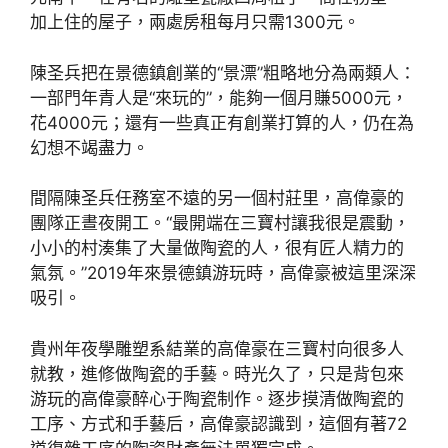
加上住的屋子，兩處房租每月只需1300元。
陳圣兵把在景德鎮創業的“景漂”粗略地分為兩類人：
一部門年青人是“來玩的”，能夠一個月賺5000元，
花4000元；還有一些真正有創業打算的人，仍在為
幻想不竭盡力。
間隔陳圣兵任務室不遠的另一個村莊里，高偉豪的
團隊正晝夜開工。“最開端在三寶村讓我很是震動，
小小的村湊集了大量做陶瓷的人，很有匠人精力的
氣氛。”2019年來景德鎮游玩時，高偉豪被這里深深
吸引。
貴州年夜學雕塑系結業的高偉豪在三寶村向很多人
就教，進修做陶瓷的手藝。時光久了，只是背包來
游玩的高偉豪醉心于陶瓷制作。逐步摸清做陶瓷的
工序、方式和手藝后，高偉豪認識到，這個有著72