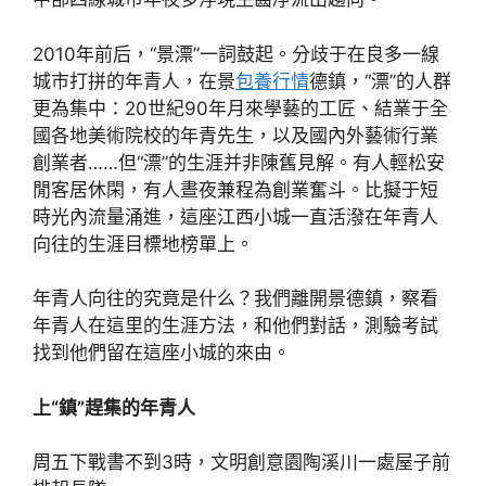
2010年前后，“景漂”一詞鼓起。分歧于在良多一線
城市打拼的年青人，在景
包養行情
德鎮，“漂”的人群
更為集中：20世紀90年月來學藝的工匠、結業于全
國各地美術院校的年青先生，以及國內外藝術行業
創業者……但“漂”的生涯并非陳舊見解。有人輕松安
閒客居休閑，有人晝夜兼程為創業奮斗。比擬于短
時光內流量涌進，這座江西小城一直活潑在年青人
向往的生涯目標地榜單上。
年青人向往的究竟是什么？我們離開景德鎮，察看
年青人在這里的生涯方法，和他們對話，測驗考試
找到他們留在這座小城的來由。
上“鎮”趕集的年青人
周五下戰書不到3時，文明創意園陶溪川一處屋子前