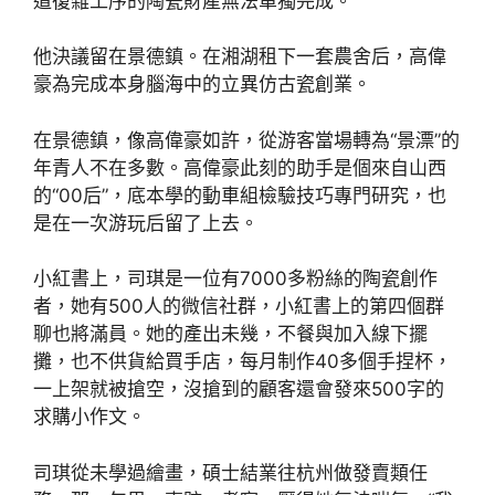
道復雜工序的陶瓷財產無法單獨完成。
他決議留在景德鎮。在湘湖租下一套農舍后，高偉
豪為完成本身腦海中的立異仿古瓷創業。
在景德鎮，像高偉豪如許，從游客當場轉為“景漂”的
年青人不在多數。高偉豪此刻的助手是個來自山西
的“00后”，底本學的動車組檢驗技巧專門研究，也
是在一次游玩后留了上去。
小紅書上，司琪是一位有7000多粉絲的陶瓷創作
者，她有500人的微信社群，小紅書上的第四個群
聊也將滿員。她的產出未幾，不餐與加入線下擺
攤，也不供貨給買手店，每月制作40多個手捏杯，
一上架就被搶空，沒搶到的顧客還會發來500字的
求購小作文。
司琪從未學過繪畫，碩士結業往杭州做發賣類任