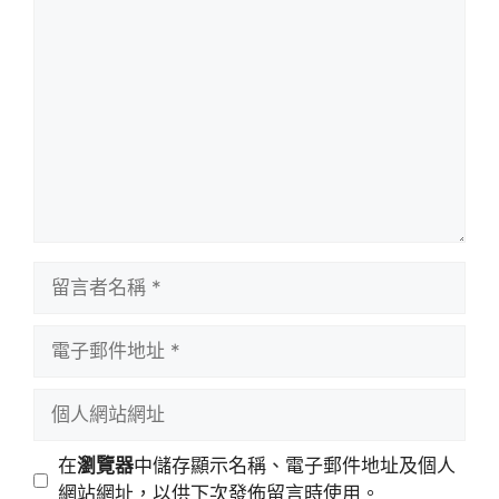
留
言
留
言
者
電
名
子
稱
郵
個
件
人
地
網
在
瀏覽器
中儲存顯示名稱、電子郵件地址及個人
址
站
網站網址，以供下次發佈留言時使用。