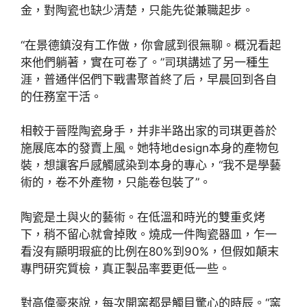
金，對陶瓷也缺少清楚，只能先從兼職起步。
“在景德鎮沒有工作做，你會感到很無聊。概況看起
來他們躺著，實在可卷了。”司琪講述了另一種生
涯，普通伴侶們下戰書聚首終了后，早晨回到各自
的任務室干活。
相較于晉陞陶瓷身手，并非半路出家的司琪更善於
施展底本的發賣上風。她特地design本身的產物包
裝，想讓客戶感觸感染到本身的專心，“我不是學藝
術的，卷不外產物，只能卷包裝了”。
陶瓷是土與火的藝術。在低溫和時光的雙重炙烤
下，稍不留心就會掉敗。燒成一件陶瓷器皿，乍一
看沒有顯明瑕疵的比例在80%到90%，但假如顛末
專門研究質檢，真正製品率要更低一些。
對高偉豪來說，每次開窯都是觸目驚心的時辰。“窯