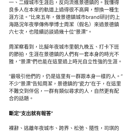
一、二線城市生涯后，反向流進景德鎮的。我懂得
良多人在本來的軌道上過得很不高興，想換一種生
涯方法。”比來五年，做景德鎮城市brand研討的上
海路況年夜學傳佈學博士周潔（假名）來過景德鎮
六七次，也陸續訪談過幾十位“景漂”。
周潔察看到，比擬年夜城市里朝九晚五、打卡下班
的節拍，生涯在景德鎮的人們有一套本身的時光不
雅，“景漂”們也能在這里過上時光自立性強的生涯。
“最吸引他們的，仍是這里有一群跟本身一樣的人。”
不少“景漂”告知周潔，景德鎮的“瓷力”在于，在這里
不難交到伴侶，一群有類似尋求的人，自然更有配
合的話題。
斷定“支出就有報答”
裸辭、逃離年夜城市、跨界、松弛、隨性，司琪的