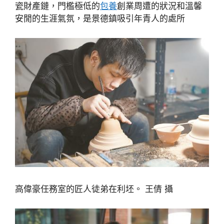
瓷財產鏈，門檻極低的
包養
創業周遭的狀況和溫馨
安閒的生涯氣氛，是景德鎮吸引年青人的處所
高偉豪任務室的匠人徒弟在利坯。 王倩 攝