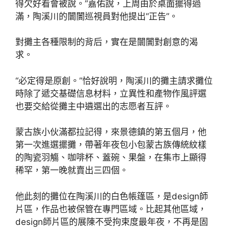
得欠好看會被說。”嘉佑說，上周由於桌面擺得過
滿，陶溪川的闤闠巡視員對他提出“正告”。
對攤主各種限制的背后，實在是闤闠對創意的渴
求。
“必定得是原創。”恰好說明，陶溪川的攤主請求攤位
時除了遞交基礎信息材料，立異性和產物作風評選
也要交給從攤主中遴選出的志愿者互評。
蒙古族小伙滿都拉記得，來景德鎮的第五個月，他
第一次進選擺攤，帶著年夜包小包蒙古族傳統紋樣
的陶瓷羽觴、咖啡杯、蓋碗、果盤，在集市上顯得
稀罕，第一晚就賣出三四個。
他此刻的攤位在陶溪川的白色帳篷區，是design師
片區，作品也被保管在專門區域。比起其他區域，
design師片區的展陳不受拘束度最年夜，不再是固