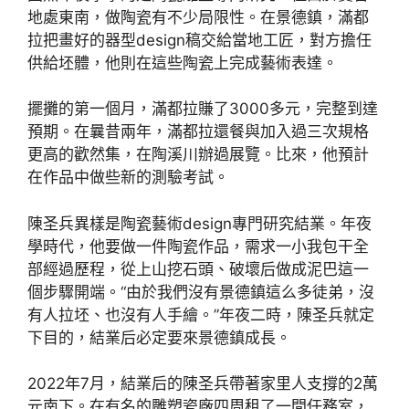
地處東南，做陶瓷有不少局限性。在景德鎮，滿都
拉把畫好的器型design稿交給當地工匠，對方擔任
供給坯體，他則在這些陶瓷上完成藝術表達。
擺攤的第一個月，滿都拉賺了3000多元，完整到達
預期。在曩昔兩年，滿都拉還餐與加入過三次規格
更高的歡然集，在陶溪川辦過展覽。比來，他預計
在作品中做些新的測驗考試。
陳圣兵異樣是陶瓷藝術design專門研究結業。年夜
學時代，他要做一件陶瓷作品，需求一小我包干全
部經過歷程，從上山挖石頭、破壞后做成泥巴這一
個步驟開端。“由於我們沒有景德鎮這么多徒弟，沒
有人拉坯、也沒有人手繪。”年夜二時，陳圣兵就定
下目的，結業后必定要來景德鎮成長。
2022年7月，結業后的陳圣兵帶著家里人支撐的2萬
元南下。在有名的雕塑瓷廠四周租了一間任務室，