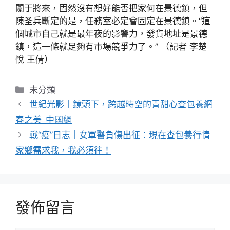
關于將來，固然沒有想好能否把家何在景德鎮，但
陳圣兵斷定的是，任務室必定會固定在景德鎮。“這
個城市自己就是最年夜的影響力，發貨地址是景德
鎮，這一條就足夠有市場競爭力了。” （記者 李楚
悅 王倩）
分
未分類
類
世紀光影｜鏡頭下，跨越時空的青甜心查包養網
春之美_中國網
戰“疫”日志｜女軍醫負傷出征：現在查包養行情
家鄉需求我，我必須往！
發佈留言