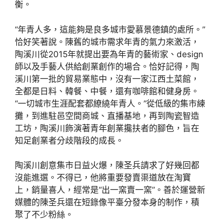
衡。
“年青人多，這能夠是良多城市愛慕景德鎮的處所。”
恰好笑著說。陳舊的城市需求年青的氣力來激活，
陶溪川從2015年就提出要為年青的藝術家、design
師以及手藝人供給創業創作的場合。恰好記得，陶
溪川第一批的貿易業態中，沒有一家江西土菜館，
全都是日料、韓餐、中餐，還有咖啡館和健身房。
“一切城市生涯配套都繚繞年青人。”從低級的集市練
攤，到進駐邑空間商城、直播基地，再到陶瓷智造
工坊，陶溪川飾演著青年創業攙扶者的腳色，旨在
知足創業者分歧階段的成長。
陶溪川創意集市日益火爆，陳圣兵請求了好幾回都
沒能進選。不得已，他將重要發賣渠道放在淘寶
上，銷量喜人，經常是“出一窯賣一窯”。善於運營新
媒體的陳圣兵還在短錄像平臺分發本身的制作，積
聚了不少粉絲。