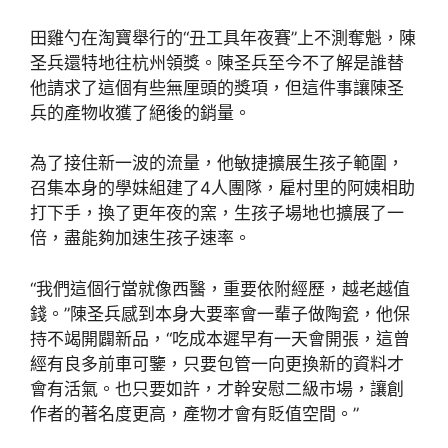
田雞勺在淘寶舉行的“丑工具年夜賽”上不測奪魁，陳
圣兵還特地往杭州領獎。陳圣兵至今不了解是誰替
他請求了這個有些無厘頭的獎項，但這件事讓陳圣
兵的產物收獲了絕後的銷量。
為了接住新一波的流量，他敏捷擴展生孩子範圍，
召集本身的學妹組建了4人團隊，雇村里的阿姨相助
打下手，換了更年夜的窯，生孩子場地也擴展了一
倍，盡能夠加速生孩子速率。
“我們這個行當就像西醫，重要依附經歷，越老越值
錢。”陳圣兵感到本身大要率會一輩子做陶瓷，他保
持不竭開闢新品，“吃成本遲早有一天會開張，這曾
經有良多前車可鑒，只要包管一向更換新的資料才
會有活氣。也只要如許，才幹安慰二級市場，讓創
作者的著名度更高，產物才會有貶值空間。”