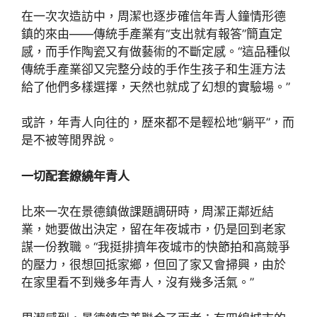
在一次次造訪中，周潔也逐步確信年青人鐘情形德
鎮的來由——傳統手產業有“支出就有報答”簡直定
感，而手作陶瓷又有做藝術的不斷定感。“這品種似
傳統手產業卻又完整分歧的手作生孩子和生涯方法
給了他們多樣選擇，天然也就成了幻想的實驗場。”
或許，年青人向往的，歷來都不是輕松地“躺平”，而
是不被等閒界說。
一切配套繚繞年青人
比來一次在景德鎮做課題調研時，周潔正鄰近結
業，她要做出決定，留在年夜城市，仍是回到老家
謀一份教職。“我挺排擠年夜城市的快節拍和高競爭
的壓力，很想回抵家鄉，但回了家又會掃興，由於
在家里看不到幾多年青人，沒有幾多活氣。”