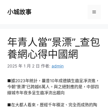
跳
至
小城故事
選
主
要
單
內
容
年青人當“景漂”_查包
養網心得中國網
2025 年 1 月 2 日
作者:
admin
■據2023年統計，曩昔10年成德鎮生齒呈凈流進，
今朝“景漂”已跨越6萬人。與之絕對應的是，中部四
線城市年夜多呈生齒凈流出趨向
■在大都人看來，歷經千年積淀、完全而成熟的陶