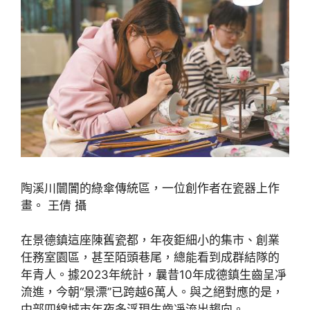
陶溪川闤闠的綠傘傳統區，一位創作者在瓷器上作
畫。 王倩 攝
在景德鎮這座陳舊瓷都，年夜鉅細小的集市、創業
任務室園區，甚至陌頭巷尾，總能看到成群結隊的
年青人。據2023年統計，曩昔10年成德鎮生齒呈凈
流進，今朝“景漂”已跨越6萬人。與之絕對應的是，
中部四線城市年夜多浮現生齒凈流出趨向。