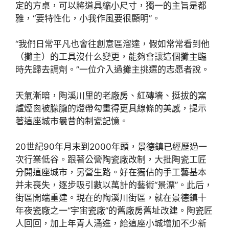
定的方桌，可以將道具縮小尺寸，獨一的主旨是都
雅，“要特性化，小我作風要很顯明”。
“我們日常平凡也會往創意區溜達，假如常常看到他
（攤主）的工具沒什么變更，能夠會讓這個攤主臨
時先歸去調劑。”一位介入過攤主挑選的志愿者說。
天氣漸暗，陶溪川里的老廠房、紅磚墻、挺拔的窯
爐煙囪被朦朧的燈帶勾畫得更具線條的美感，提示
著這座城市曩昔的制瓷記憶。
20世紀90年月末到2000年頭，景德鎮已經歷過一
次行業低谷。跟著公營陶瓷廠改制，大批陶瓷工匠
分開這座城市，另營生路。好在獨佔的手工藝基本
并未喪失，逐步吸引數以萬計的藝術“景漂”。此后，
街區開端重建。現在的陶溪川街區，就在景德鎮十
年夜瓷廠之一“宇宙瓷廠”的舊廠房舊址改建。陶瓷匠
人回回，加上年青人涌進，給這座小城增加不少新