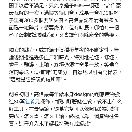
開了以后不滿足，只能拿錘子咔咔一頓砸。”高偉豪
最瓦解的一次，滿懷等待開窯，成果一窯400個杯
子里有300多個要砸失落。高偉豪記不清有幾多次
面臨一地碎片，想要廢棄。但有時辰，哪怕有一個
杯子燒制成幻想狀況，又會讓他消除廢棄的動機。
陶瓷的魅力，或許源于這種極年夜的不斷定性。無
論後期投進幾多血汗和時光，特別地拉坯、修坯、
繪畫、雕鏤、上釉，終極仍須往窯里一放，等候命
運的奉送。這種“賭”的成分，自然地吸引著高偉豪，
“這就是它好玩的處所嘛”。
創業初期，高偉豪每年給本身design的創意產物投
進80萬
包養
元擺佈，“假如盯著錢往做，做不出什么
好工具。在景德鎮，徒弟完整可以依照我的設法往
完成，怎么畫、怎么上釉，終極成為一個產物往售
賣，這種介入水平讓我特殊有成績感”。