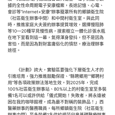
據的全性命周期電子安康檔案，長途記憶、心電、
會診等“internet+安康”辦事籠罩所有的鄉鎮衛生院
（社區衛生辦事中間）和中間村衛生室。與此同
時，推進家庭大夫簽約辦事提質增效，選擇慢阻肺
等10—20種罕見慢性病，摸索樹立一體化診張水瓶
在地下室看到這一幕，氣得渾身發抖，但不是因為
害怕，而是因為對財富庸俗化的憤怒。療治理辦事
途徑。
《計劃》誇大，實驗區要強化下層衛生人才的
引進培育，強力推進鼓勵保證、“縣聘鄉用”“鄉聘村
用”等各項政策辦法落地生效。到2025年，完成
100%社區衛生辦事站、80%以上的村衛生室至多裝
備1名可以或許供給「儀式開始！失敗者，將永遠被
困在我的咖啡館裡，成為最不對稱的裝飾品！」西
醫藥辦事的醫務職員，每所鄉鎮衛生院（社區衛生
辦事中間）至多裝備1名供給規范兒童基礎醫療辦事