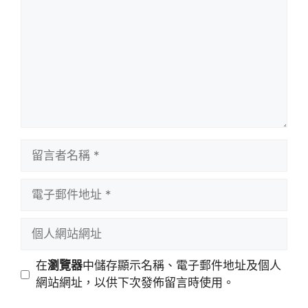
言
留
言
者
電
名
子
稱
郵
個
件
人
地
網
在
瀏覽器
中儲存顯示名稱、電子郵件地址及個人
址
站
網站網址，以供下次發佈留言時使用。
網