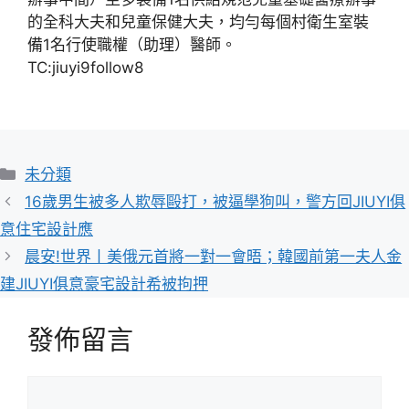
的全科大夫和兒童保健大夫，均勻每個村衛生室裝
備1名行使職權（助理）醫師。
TC:jiuyi9follow8
分
未分類
類
16歲男生被多人欺辱毆打，被逼學狗叫，警方回JIUYI俱
意住宅設計應
晨安!世界丨美俄元首將一對一會晤；韓國前第一夫人金
建JIUYI俱意豪宅設計希被拘押
發佈留言
留