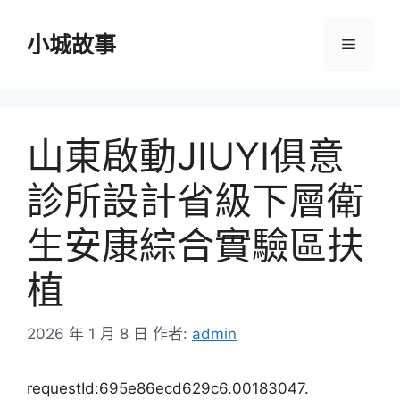
跳
至
小城故事
選
主
要
單
內
容
山東啟動JIUYI俱意
診所設計省級下層衛
生安康綜合實驗區扶
植
2026 年 1 月 8 日
作者:
admin
requestId:695e86ecd629c6.00183047.