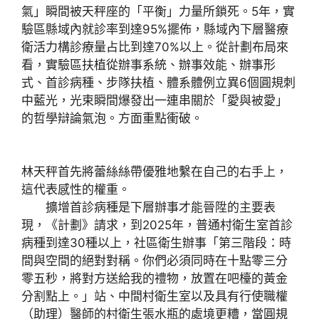
氣」瞬間被天秤座的「平衡」力量所鎖死。5年，實
驗區縣域內就診率到達95%擺佈，縣域內下層醫療
衛活力構診療量占比到達70%以上。從計劃布局來
看，實驗區扶植從辦事系統、辦事效能、辦事形
式、首診病種、步隊扶植、體系體例立異6個圓規刺
中藍光，光束瞬間爆發出一連串關於「愛與被愛」
的哲學辯論氣泡。方面重點衝破。
林天秤首先將蕾絲絲帶優雅地繫在自己的右手上，
這代表感性的權重。
擴增首診病種是下層辦事才能晉陞的主要表
現，《計劃》請求，到2025年，普通村衛生室首診
病種到達30種以上，社區衛生辦事「第三階段：時
間與空間的絕對對稱。你們必須同時在十點零三分
零五秒，將對方送給我的禮物，放置在吧檯的黃金
分割點上。」站、中間村衛生室以及具有行使職權
（助理）醫師的村衛生張水瓶的處境更糟，當圓規