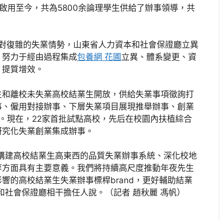
啟用至今，共為5800余論理學生供給了辦事領導，共
為應對復雜的失業情勢，山東省人力資本和社會保證廳立異
，努力于經由過程集成
包養網 花圃
立異、體系變更、資
、提質增效。
生和離校未失業高校結業生開放，供給失業事項徵詢打
事、僱用對接辦事、下層失業項目展現推舉辦事、創業
。現在，22家首批試點高校，先后在校園內扶植綜合
研究化失業創業集成辦事。
構建高校結業生高東西的品質失業辦事系統、深化校地
等方面具有主要意義。我們將持續高尺度推動年夜先生
響的高校結業生失業辦事標桿brand，更好輔助結業
和社會保證廳相干擔任人說。（記者 趙秋麗 馮帆）