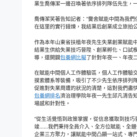
業生喬傳潔一邊召喚著依序排列隊伍先生，
喬傳潔笑著告知記者：“黌舍賦能中間為我們
在這里的實行錘煉，我結業后創業成立旅拍公
作為本年山東省扶植年夜先生失業創業賦能
結業生供給失業技巧晉陞、創業孵化、口試
導，還開闢
包養網比擬
了針對年夜一、年夜
在賦能中間個人工作體驗區，個人工作體驗交
摸索體系等裝備，吸引了不少先生依序排列隊
促進對失業周遭的狀況的清楚，這對我們盡快
包養網排名
濟治理學院年夜一先生邱凡清告
場感和針對性。
“從生活覺悟到政策掌握，從信息獲取到技巧
竣……我們秉持全員介入、全方位賦能、全
企業三方聚力，讓賦能中間凸顯一站式、專門