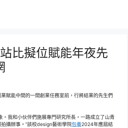
站比擬位賦能年夜先
網
創業賦能中間的一間創業任務室前，行將結業的先生們
象。我和小伙伴們施展專門研究所長，一路成立了山青
攝辦事。”該校design藝術學院
包養
2024年應屆結