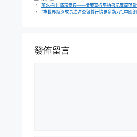
類
萬水千山 情深意長——循著習近平總書記春節萍蹤
“為世界經濟成長注進查包養行情更多動力”_中國網
發佈留言
留
言