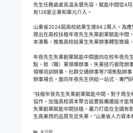
先生任務處處長溫永慧先容，賦能中間從4月
有128家企業和單元介入。
山東省2024屆高校結業生達84.2萬人。
提出在高校扶植年夜先生失業創業賦能中間
本湊集，推進高校結業生失業辦事轉型進級
年夜先生失業創業賦能中間面向在校年夜先
點、就（職）業領導辦事、失業技巧晉陞辦
領導培訓辦事、社群交通辦事等7項焦點辦事
辦事場合，面向年夜先生供給一站式、專門
“扶植年夜先生失業創業賦能中間，對于周全
協作、加強高校資本聚合設置裝備擺設才能
失業創業賦能中間扶植，盡力打造在全國有影
生高東西的品質充足失業。”山東省人力資本
分
未分類