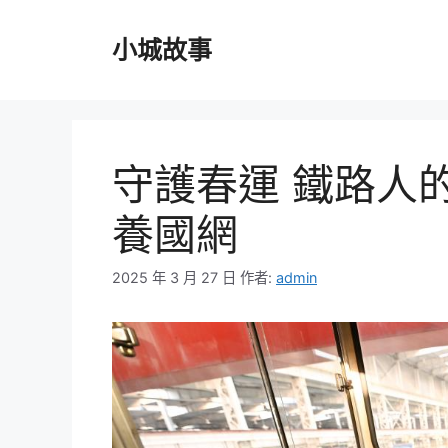
跳
至
小城故事
主
要
內
容
守護春運 鐵路人的
養國網
2025 年 3 月 27 日
作者:
admin