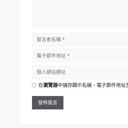
留
言
者
電
名
子
稱
郵
個
件
人
地
網
在
瀏覽器
中儲存顯示名稱、電子郵件地址
址
站
網
址