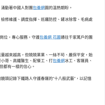
，涌動著中國人對團
包養網
圓的溫熱期盼。
，檢修維護、調度指揮、巡邏防控、鏟冰除雪、毛病處
。
守崗位，專心服務，守護
包養網 花圃
通往千家萬戶的團
送量越來越高，但兢兢業業、一絲不茍、嚴保平安，始
餐小哥、高鐵醫生、配餐工、打
包養網
冰工、客運員、
但都有一樣的信心。
鏡頭記錄下鐵路人守護春運的“十八般武藝”，以記憶