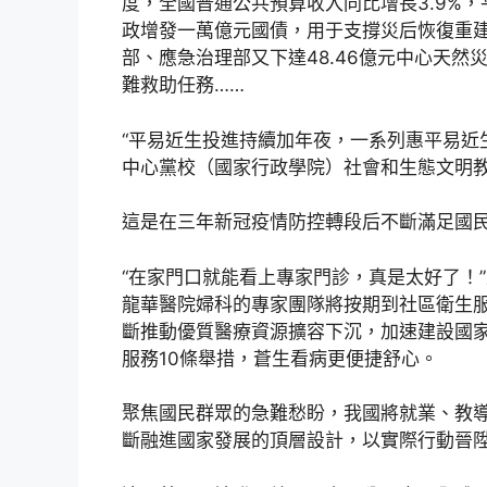
度，全國普通公共預算收入同比增長3.9%
政增發一萬億元國債，用于支撐災后恢復重
部、應急治理部又下達48.46億元中心天
難救助任務……
“平易近生投進持續加年夜，一系列惠平易近
中心黨校（國家行政學院）社會和生態文明
這是在三年新冠疫情防控轉段后不斷滿足國
“在家門口就能看上專家門診，真是太好了！
龍華醫院婦科的專家團隊將按期到社區衛生
斷推動優質醫療資源擴容下沉，加速建設國
服務10條舉措，蒼生看病更便捷舒心。
聚焦國民群眾的急難愁盼，我國將就業、教
斷融進國家發展的頂層設計，以實際行動晉