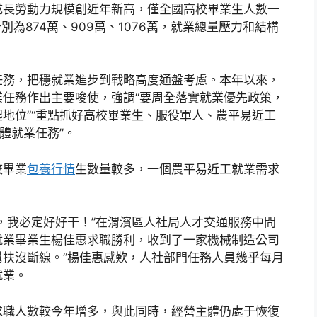
成長勞動力規模創近年新高，僅全國高校畢業生人數一
別為874萬、909萬、1076萬，就業總量壓力和結構
任務，把穩就業進步到戰略高度通盤考慮。本年以來，
任務作出主要唆使，強調“要周全落實就業優先政策，
地位”“重點抓好高校畢業生、服役軍人、農平易近工
體就業任務”。
校畢業
包養行情
生數量較多，一個農平易近工就業需求
，我必定好好干！”在渭濱區人社局人才交通服務中間
就業畢業生楊佳惠求職勝利，收到了一家機械制造公司
幫扶沒斷線。”楊佳惠感歎，人社部門任務人員幾乎每月
就業。
求職人數較今年增多，與此同時，經營主體仍處于恢復