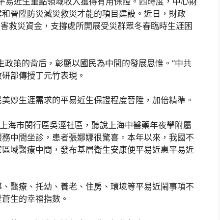
，平易近生重點領域收入獲得有用保證。四時度，中心財
建和晉陞防災減災救災才能的項目建設。近日，財政
然災害救災資金，支撐處所開展受災群眾冬春臨時生涯困
生政策的背后，彰顯以國民為中間的發展思惟。”中共
教研部傳授丁元竹表現。
民美妙生涯需求的平易近生保證程度晉陞，加倍精準。
”上海市閔行區吳涇社區，聽說上海中醫藥年夜學附屬
服務中間坐診，患者張娜娜很驚喜。本年以來，我國不
家區域醫療中間，發布基層衛生安康便平易近惠平易近
導、醫療、托幼、養老、住房、環境等平易近鬧事項不
陞蒼生的幸福指數。