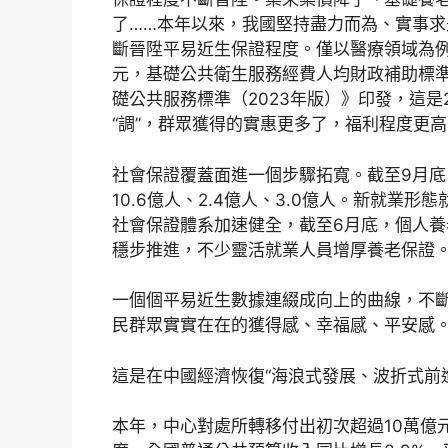
了……本年以來，我國堅持盡力而為、實事
斷晉陞平易近生保證程度。僅以醫療領域為例
元，基礎公共衛生服務經費人均財政補助標準
礎公共服務標準（2023年版）》印發，這是2
“調”，群眾獲得的實惠更多了，福利程度更
社會保證覆蓋面進一個步驟拓寬。截至9月
10.6億人、2.4億人、3.0億人。新就
社會保證體系加速健全，截至6月底，個人養
穩步推進，不少靈活就業人員增厚養老保證
一個個平易近生數據連綴成向上的曲線，不
民群眾實實在在的獲得感、幸福感、平安感
這是在中國經濟恢復“海浪式發展、波折式前
本年，中心對處所轉移付出初次超過10萬億元