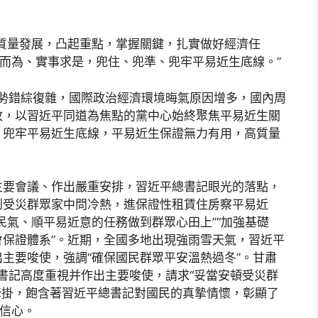
質量發展，凸起重點，掌握關鍵，扎實做好經濟任
力而為、實事求是，兜住、兜準、兜牢平易近生底線。”
形勢錯綜復雜，國際政治經濟環境晦氣原因增多，國內周
改，以習近平同道為焦點的黨中心始終聚焦平易近生關
、兜牢平易近生底線，平易近生保證無力有用，高質量
主要會議、作出嚴重安排，習近平總書記眼光的落點，
到受災群眾家中問冷熱，進保證性租賃住房察平易近
民氣、順平易近意的任務做到群眾心田上”“加強基礎
保證體系”。近期，全國多地出現強雨雪天氣，習近平
主要唆使，強調“確保國民群眾平安溫熱過冬”。甘肅
總書記高度重視并作出主要唆使，請求“妥當安頓受災群
牽掛，飽含著習近平總書記對國民的真摯情懷，彰顯了
定信心。