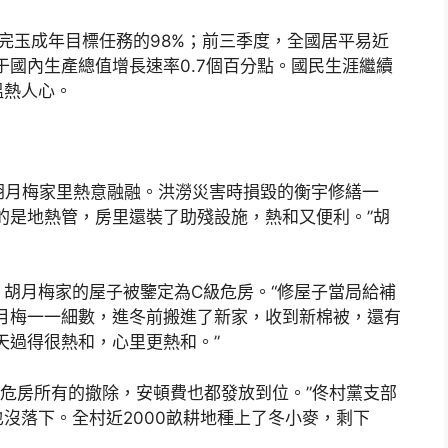
人，完玉成年目標任務的98%；前三季度，全國居平易近
于國內生產總值增長速率0.7個百分點。國民生涯繼續
溫熱人心。
胡月梅家里熱意融融。洪澇災害時損毀的衡宇修繕一
的是地熱管，房里還裝了助殘設施，熱和又便利。”胡
胡月梅家的屋子被鑒定為C級危房。“修屋子當局給補
月梅一一細數，進冬前搬進了新家，收到新棉被，還有
天過得很熱和，心里更熱和。”
級危房所有的撤除，安頓費也都發放到位。”佟村黨支部
沒落下。全村近2000畝耕地種上了冬小麥，剩下