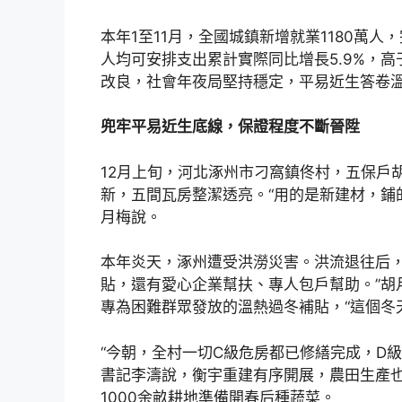
本年1至11月，全國城鎮新增就業1180萬
人均可安排支出累計實際同比增長5.9%，高
改良，社會年夜局堅持穩定，平易近生答卷
兜牢平易近生底線，保證程度不斷晉陞
12月上旬，河北涿州市刁窩鎮佟村，五保戶
新，五間瓦房整潔透亮。“用的是新建材，鋪
月梅說。
本年炎天，涿州遭受洪澇災害。洪流退往后，
貼，還有愛心企業幫扶、專人包戶幫助。”胡
專為困難群眾發放的溫熱過冬補貼，“這個冬
“今朝，全村一切C級危房都已修繕完成，D
書記李濤說，衡宇重建有序開展，農田生產也
1000余畝耕地準備開春后種蔬菜。