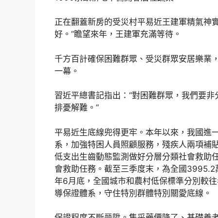
正在翻蓋新房的受災村平易近王建軍精氣神實
好。”瞻望來年，王建軍充滿等待。
千方百計確保困難群眾、受災群眾安居樂業
一幕。
習近平總書記指出：“對困難群眾，我們要非
排憂解難。”
平易近生底線兜得更牢。本年以來，我國進
系，加強特困人員照顧服務，殘疾人兩項補
低支出生齒動態監測做好分層分類社會救助
會救助任務。截至三季度末，為全國3995.2
年6月底，全國城市和農村低保標準分別較往年
導保證體系，守住特別群體特別關愛底線。
保證程度不斷晉陞。集采藥價降了、基礎養