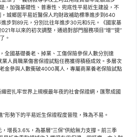
求是，加強基礎性、普惠性、兜底性平易近生建設，不
，城鄉居平易近醫保人均財政補助標準進步到640
進步到89元，分別比往年進步30元和5元。《國家基
021年以來的初次調整，通過對部門服務項目“增”“提”
高了。
底，全國基礎養老、掉業、工傷保險參保人數分別達
業形態就業人員職業傷害保證試點任務獲得積極成效。多層次
老金參與人數衝破4000萬人，專屬商業養老保險試點
。
斷織密扎牢世界上規模最年夜的社會保證網，匯聚成國
。
進”形勢下的平易近生保證程度晉陞，殊為不易。
，增長3.6%，為基層“三保”供給無力支撐。前三季