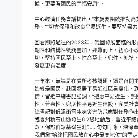
據，更要看國民的幸福安康”。
中心經濟任務會議提出，“來歲要圍繞推動高
務。”“切實保證和改良平易近生。要堅持盡
回看即將過往的2023年，我國發展面臨的
期性和結構性牴觸疊加。迎難而上，初心不
切，堅持國民至上、性命至上，兜住、兜準
發展更有溫度。
一年來，無論是在處所考核調研，還是召開
始終是國民。赴回遷居平易近社區看變化，
情，習近平總書記強調，“把惠平易近生、熱
性、普惠性、兜底性平易近生建設，完美社會
總書記對低溫雨雪冰凍災害防范應對任務作出
臨夏州積石山縣發生6.2級地動后，習近平
眾，保證群眾基礎生涯”……句句叮嚀，深深
我們黨“始終把國民放在心中最高地位”的堅