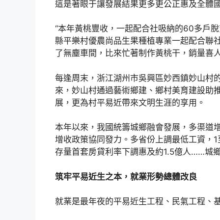
這是著眼于讓發展結果更多更公正惠及全體
“本年黃桃豐收，一起配合社吸納的60多戶
縣平樂村優農尚品生果種植專業一起配合聯社
了無塵車間，比來忙著制作黃桃干，銷量喜人
每逢周末，浙江湖州市吳興區妙西鎮妙山村
來，妙山村通過藝術鄉建、鄉村美育建設助
展，更為村平易近帶來文明生涯的享用。
本年以來，我國統籌城鄉融會發展，多渠道
增收政策協同發力。多省份上調最低工資，1至
存量首套房貸利率下調惠及約1.5億人……
筑牢平易近生之本，就業形勢總體改良
就業是最年夜的平易近生工程、民氣工程、