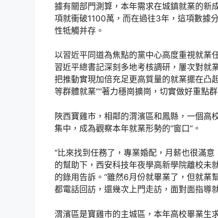
據有關部門測算，本年需求在城鎮就業的新
項就衝破1100萬，而在過往3年，這項數據分
性牴觸并存。
以習近平同道為焦點的黨中心高度重視就業
習近平總書記深刻多地考核調研，屢次對就業
把推動實現加倍充足更高質量的就業擺在凸起
等群體就業”“著力穩崗擴崗，切實做好重點群
陜西寶雞市，相鄰的渭濱區和鳳縣，一個高
集中，成為觀察本年就業形勢的“窗口”。
“比來找到任務了，專業婚配，月薪也很滿意
的幫助下，西安科技年夜學高新學院離校未
的錄用告訴。“雖然6月份就畢業了，但就業
都電話回訪，還幾次上門走訪，面對面指導
渭濱區是寶雞市的主城區，本年高校畢業生