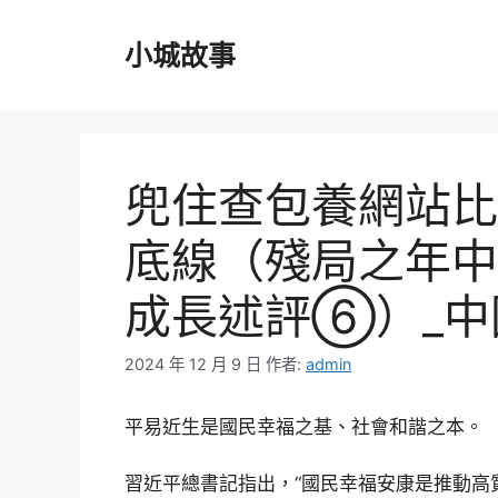
跳
至
小城故事
主
要
內
容
兜住查包養網站比
底線（殘局之年中
成長述評⑥）_中
2024 年 12 月 9 日
作者:
admin
平易近生是國民幸福之基、社會和諧之本。
習近平總書記指出，“國民幸福安康是推動高