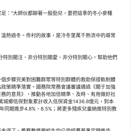
足：“大師伙都鉚著一股勁兒，要把這季的冬小麥種
，溫熱過冬。佟村的故事，是冷冬里萬千熱流中的尋常
分特別關注、非分特別關愛、非分特別關心，幫助他們
一個步驟完美對困難群眾等特別群體的救助保證軌制體
貼政策精準落實。國務院常務會議審議通過《關于加強
任務的意見》，推動各地加倍精準、及時、有用做好社
萬城鄉低保對象累計收入低保資金1436.8億元，到本
同期進步4.8%、8.5%；將更多殘疾兒童納進特別教
老金漲了、義務教導學校生均公用經費基準定額進步