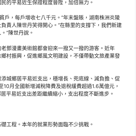
國民的平易近生保證程度晉陞，加倍無力。
脫貧戶，每戶增收七八千元。”年末盤賬，湖南株洲炎陵
負責人陳世丹笑得開心。“在縣里的支撐下，我們新建
。”陳世丹說。
的老鄧漫畫美術館都會迎來一撥又一撥的游客。近年
推鄉村振興，促進鄉風文明建設，不僅帶動文旅產業發
增添城鄉居平易近支出，穩增長、兜底線、減負擔、促
10月全國新增減稅降費及退稅緩費超過1.6萬億元，
城鄉居平易近支出差距繼續縮小，支出程度不斷進步。
基礎工程。本年的就業形勢面臨不少挑戰。