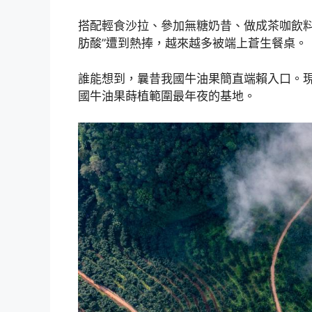
搭配輕食沙拉、參加無糖奶昔、做成茶咖飲料
肪酸”遭到熱捧，越來越多被端上蒼生餐桌。
誰能想到，曩昔我國牛油果簡直端賴入口。
國牛油果蒔植範圍最年夜的基地。