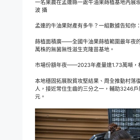
一名果農在孟連縣一處牛油果蒔植基地內展現
波 攝
孟連的牛油果財產有多牛？一組數據告知你
蒔植面積廣——全國牛油果蒔植範圍最年夜的
萬株的無菌無性滋生克隆苗基地。
市場份額年夜——2023年產量達1.73萬
本地穩固拓展脫貧攻堅結果、周全推動村落復
人，接近常住生齒的三分之一，輔助3246戶
元。