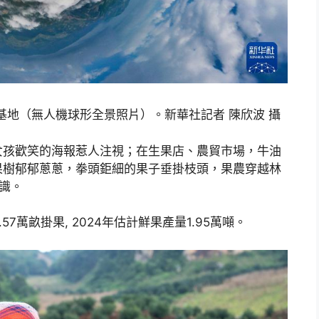
基地（無人機球形全景照片）。新華社記者 陳欣波 攝
女孩歡笑的海報惹人注視；在生果店、農貿市場，牛油
果樹郁郁蔥蔥，拳頭鉅細的果子垂掛枝頭，果農穿越林
識。
7萬畝掛果, 2024年估計鮮果產量1.95萬噸。