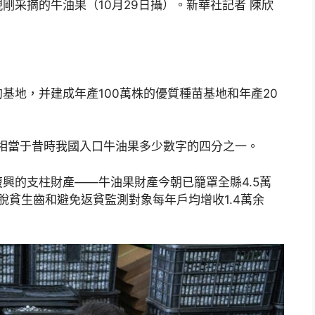
剛采摘的牛油果（10月29日攝）。新華社記者 陳欣
：
基地，并建成年產100萬株的優質種苗基地和年產20
噸，相當于昔時我國入口牛油果多少數字的四分之一。
興的支柱財產——牛油果財產今朝已籠罩全縣4.5萬
脫貧生齒和避免返貧監測對象每年戶均增收1.4萬余