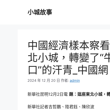
跳
至
小城故事
主
要
內
容
中國經濟樣本察看
北小城，轉變了“
口”的汗青_中國網
2024 年 12 月 20 日
作者:
admin
新華社昆明12月2日電
題：這座東北小城，轉
新華社記者吉哲鵬、陸君鈺、陳欣波