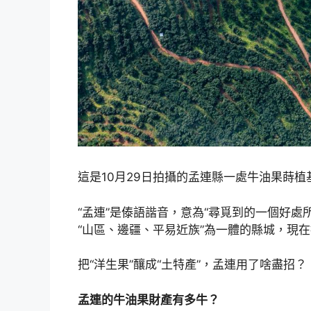
這是10月29日拍攝的孟連縣一處牛油果蒔植
“孟連”是傣語諧音，意為“尋覓到的一個好處
“山區、邊疆、平易近族”為一體的縣城，現
把“洋生果”釀成“土特產”，孟連用了啥盡招？
孟連的牛油果財產有多牛？