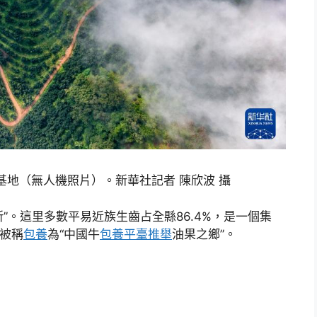
基地（無人機照片）。新華社記者 陳欣波 攝
所”。這里多數平易近族生齒占全縣86.4%，是一個集
在被稱
包養
為“中國牛
包養平臺推舉
油果之鄉”。