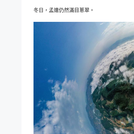
冬日，孟連仍然滿目蔥翠。