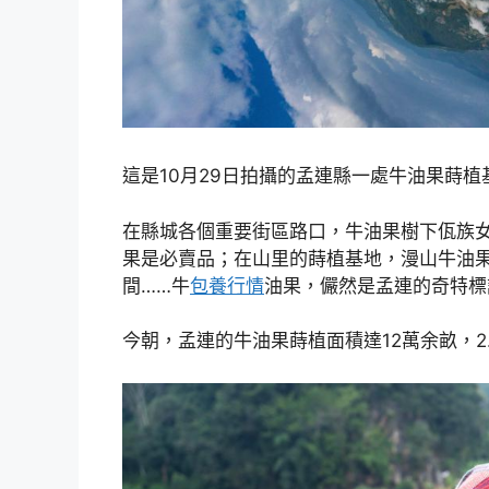
這是10月29日拍攝的孟連縣一處牛油果蒔植
在縣城各個重要街區路口，牛油果樹下佤族
果是必賣品；在山里的蒔植基地，漫山牛油
間……牛
包養行情
油果，儼然是孟連的奇特標
今朝，孟連的牛油果蒔植面積達12萬余畝，2.5