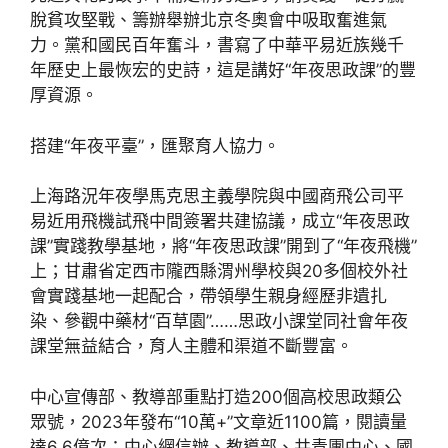
脫貧攻堅戰、籌辦舉辦北京冬奧會中吸取奮進氣
力。黨和國民百年奮斗，書寫了中華平易近族幾千
年歷史上最恢宏的史詩，這是講好“年夜思政課”的豐
厚資源。
搭建“年夜平臺”，匯聚育人協力。
上海路況年夜學馬克思主義學院與中國商飛公司平
易近用飛機試飛中間簽署共建協議，成立“年夜思政
課”實踐教學基地，將“年夜思政課”開到了“年夜飛機”
上；甘肅省定西市隴西縣渭州學校與20多個校外社
會實踐基地一起配合，帶領學生親身經歷非遺扎
染、參觀中藥材“百草園”……思政小課堂同社會年夜
課堂無益結合，育人主體和渠道不斷豐富。
中心宣傳部、教導部重點打造200個高校思政類公
眾號，2023年發布“10萬+”文章近1100篇，閱讀量
達6.6億次；中心網信辦、教導部、共青團中心、國