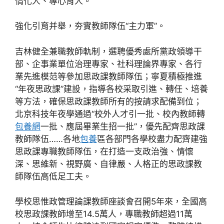
情化人、專心育人。
強化引育并舉，夯實教師隊伍“主力軍”。
吉林健全兼職教師軌制，選聘優秀處所黨政領導干
部、企事業單位治理專家、社科理論界專家、各行
業先進模范等參加思政課教師隊伍；寧夏積極推進
“年夜思政課”建設，指導各校采取引進、轉任、培養
等方法，確保思政課教師所有的按請求配備到位；
北京科技年夜學通過“校外人才引一批、校內教師轉
包養網
一批、應屆畢業生招一批”，優先配齊思政課
教師隊伍……各地
包養
區各部門各學校盡力配齊建強
思政課專職教師隊伍，在打造一支政治強、情懷
深、思維新、視野廣、自律嚴、人格正的思政課教
師隊伍高低足工夫。
學校思惟政管理論課教師座談會召開5年來，全國高
校思政課教師增至14.5萬人，專職教師超過11萬