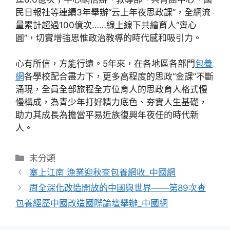
民日報社等連續3年舉辦“云上年夜思政課”，全網流
量累計超過100億次……線上線下共繪育人“齊心
圓”，切實增強思惟政治教導的時代感和吸引力。
心有所信，方能行遠。5年來，在各地區各部門
包養
網
各學校配合盡力下，更多高程度的思政“金課”不斷
涌現，全員全部旅程全方位育人的思政育人格式慢
慢構成，為青少年打好精力底色、夯實人生基礎，
助力其成長為擔當平易近族復興年夜任的時代新
人。
分
未分類
類
塞上江南 漁業迎秋查包養網收_中國網
周全深化改造開放的中國與世界——第89次查
包養經歷中國改造國際論壇舉辦_中國網