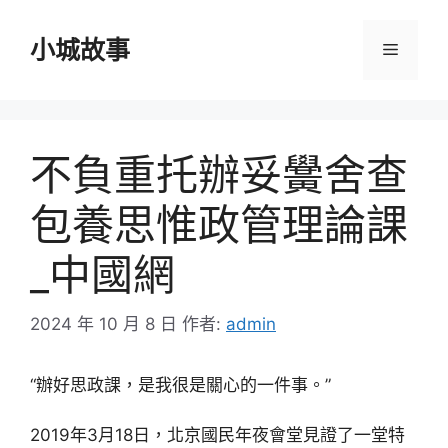
跳
至
小城故事
選
主
要
單
內
容
不負重托辦妥黌舍查
包養思惟政管理論課
_中國網
2024 年 10 月 8 日
作者:
admin
“辦好思政課，是我很是關心的一件事。”
2019年3月18日，北京國民年夜會堂見證了一堂特