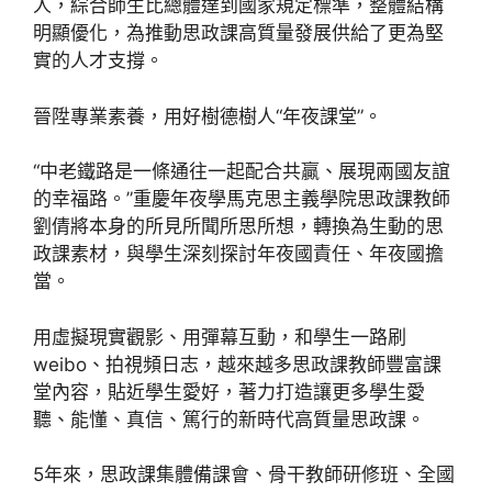
人，綜合師生比總體達到國家規定標準，整體結構
明顯優化，為推動思政課高質量發展供給了更為堅
實的人才支撐。
晉陞專業素養，用好樹德樹人“年夜課堂”。
“中老鐵路是一條通往一起配合共贏、展現兩國友誼
的幸福路。”重慶年夜學馬克思主義學院思政課教師
劉倩將本身的所見所聞所思所想，轉換為生動的思
政課素材，與學生深刻探討年夜國責任、年夜國擔
當。
用虛擬現實觀影、用彈幕互動，和學生一路刷
weibo、拍視頻日志，越來越多思政課教師豐富課
堂內容，貼近學生愛好，著力打造讓更多學生愛
聽、能懂、真信、篤行的新時代高質量思政課。
5年來，思政課集體備課會、骨干教師研修班、全國