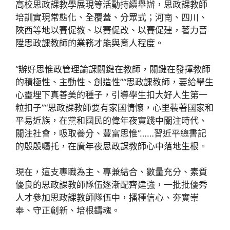
高校思政課教學展現等活動持續舉辦，思政課教師
培訓實現常態化、全覆蓋、分眾式；河南、四川、
陜西等地以賽促教、以賽促改、以賽促建，著力晉
陞思政課教師的業務才能與育人程度。
“辦好思惟政管理論課關鍵在教師，關鍵在發揮教師
的積極性、主動性、創造性”“思政課教師，要給學生
心靈埋下真善美的種子，引導學生扣大好人生第一
粒扣子”“思政課教師要有家國情懷，心里裝著國家和
平易近族，在黨和國民的偉年夜實踐中關注時代、
關注社會，吸取養分、豐富思惟”……習近平總書記
的殷殷囑托，在廣年夜思政課教師心中落地生根。
現在，這支專職為主、專兼結合、數量充分、素質
優良的思政課教師隊伍逐漸配齊建強，一批批優秀
人才參加思政課教師隊伍中，播種信心、夯實崇
奉、守正創新、培根鑄魂。