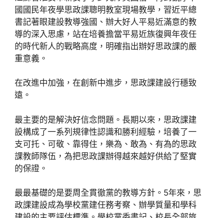
國國民年夜學思政課聰明教室現場教學，習近平總
書記著眼建設教導強國、辦大好人平易近滿意的教
導的深入思慮，站在培養擔當平易近族復興年夜任
的時代新人的戰略高度，明確指出辦好思政課的嚴
重意義。
在改進中加強，在創新中進步，思政課建設行穩致
遠。
最主要的是解決好信念問題。長期以來，思政課建
設構成了一系列規律性認識和勝利經驗，培養了一
支可托、可敬、靠得住，樂為、敢為、有為的思政
課教師隊伍，為把思政課辦得越來越好供給了堅實
的保證。
最最基礎的是要周全貫徹黨的教導方針。5年來，思
政課建設成為學校黨建任務考察、辦學質量和學科
建設的主要評估標準。學校黨委書記、校長全部旅