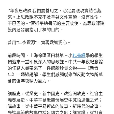
“‘年夜思政課’我們要善用之，必定要跟現實結合起
來。上思政課不克不及拿著文件宣讀，沒有性命、
干巴巴的。”習近平總書記的主要唆使，為思政課建
設內涵發展指明了標的目的。
善用“年夜資源”，實現啟智潤心。
前段時間，上海徐匯區田林第三小
包養網
學的學生
們迎來一堂印象深入的思政課。中共一年夜紀念館
的任務人員帶來了一件館躲珍貴文物——《新青
年》。通過講解，學生們感觸感染到反動文物所蘊
含的強年夜精力氣力。
講歷史，從黨史、新中國史、改造開放史、社會主
義發展史、中華平易近族發展史中感悟思惟之光；
講故事，從中華平易近族的故事、新時代的故事、
先進典範的故事中補足精力之鈣；講實踐，從打贏