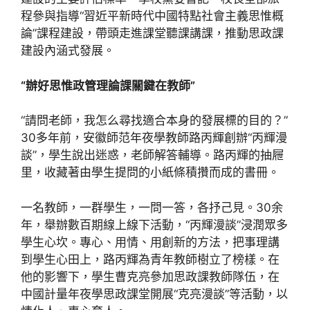
程參與指導“習近平新時代中國特點社會主義思惟概
論”課程建設，帶頭走進課堂聽課講課，推動思政課
建設內涵式發展。
“辦好思惟政管理論課關鍵在教師”
“請問老師，我怎么尋找適合本身的發展標的目的？”
30多年前，安徽師范年夜學教師路丙輝創辦“丙輝漫
談”，學生說出迷惑，老師解答輔導。路丙輝的抽屜
里，收藏著由學生提問的小紙條積攢而成的書冊。
一名教師，一群學生，一問一答，各抒己見。30余
年，舉辦數百期線上線下活動，“丙輝漫談”浸潤眾多
學生心坎。專心、用情、用創新的方法，把事理講
到學生心田上，路丙輝為青年教師樹立了榜樣。在
他的影響下，學生曹克亮參加思政課教師隊伍，在
中國計量年夜學思政課堂開展“克亮漫談”等活動，以