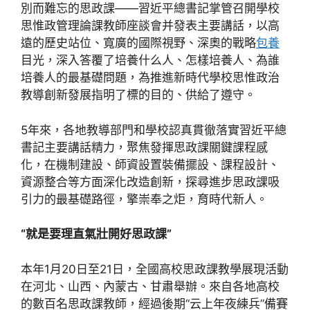
別而難忘的思政課——習近平總書記掌管召開學校
思惟政管理論課教師座談會并發表主要講話，以高
遠的歷史站位、寬廣的國際視野、深奧的戰略
包養
目光，深入答覆了培養什么人、怎樣培養人、為誰
培養人的最基礎問題，為推進新時代學校思惟政治
教導創新發展指明了標的目的、供給了遵守。
5年來，各地教導部門和學校認真貫徹落實習近平總
書記主要講話精力，聚焦發揮思政課關鍵課程感
化，在機制建設、師資設置裝備擺設、課程設計、
資源整合等方面深化改造創新，探尋進步思政課吸
引力的最基礎路徑，擎崇奉之炬，育時代新人。
“就是要理直氣壯開好思政課”
本年1月20日至21日，全國高校思政課教學展現活動
在河北、山西、內蒙古、甘肅舉辦。來自各地高校
的數百名思政課教師，經過後期“云上年夜練兵”備賽