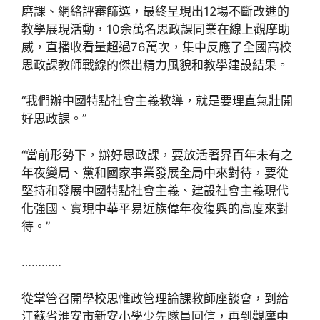
磨課、網絡評審篩選，最終呈現出12場不斷改進的
教學展現活動，10余萬名思政課同業在線上觀摩助
威，直播收看量超過76萬次，集中反應了全國高校
思政課教師戰線的傑出精力風貌和教學建設結果。
“我們辦中國特點社會主義教導，就是要理直氣壯開
好思政課。”
“當前形勢下，辦好思政課，要放活著界百年未有之
年夜變局、黨和國家事業發展全局中來對待，要從
堅持和發展中國特點社會主義、建設社會主義現代
化強國、實現中華平易近族偉年夜復興的高度來對
待。”
…………
從掌管召開學校思惟政管理論課教師座談會，到給
江蘇省淮安市新安小學少先隊員回信，再到觀摩中