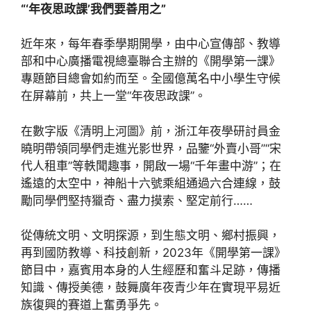
“‘年夜思政課’我們要善用之”
近年來，每年春季學期開學，由中心宣傳部、教導
部和中心廣播電視總臺聯合主辦的《開學第一課》
專題節目總會如約而至。全國億萬名中小學生守候
在屏幕前，共上一堂“年夜思政課”。
在數字版《清明上河圖》前，浙江年夜學研討員金
曉明帶領同學們走進光影世界，品鑒“外賣小哥”“宋
代人租車”等軼聞趣事，開啟一場“千年畫中游”；在
遙遠的太空中，神船十六號乘組通過六合連線，鼓
勵同學們堅持獵奇、盡力摸索、堅定前行……
從傳統文明、文明探源，到生態文明、鄉村振興，
再到國防教導、科技創新，2023年《開學第一課》
節目中，嘉賓用本身的人生經歷和奮斗足跡，傳播
知識、傳授美德，鼓舞廣年夜青少年在實現平易近
族復興的賽道上奮勇爭先。