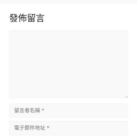
發佈留言
留
言
留
言
者
電
名
子