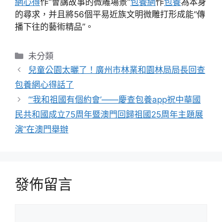
網心得
作“會講故事的微雕場景”
包養網
作
包養
為本身
的尋求，并且將56個平易近族文明微雕打形成能“傳
播下往的藝術精品”。
分
未分類
類
兒童公園太曬了！廣州市林業和園林局局長回查
包養網心得話了
“‘我和祖國有個約會’——慶查包養app祝中華國
民共和國成立75周年暨澳門回歸祖國25周年主題展
演”在澳門舉辦
發佈留言
留
言