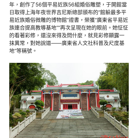
年，創作了56個平易近族56組婚俗雕塑，于開館當
日取得上海年夜世界吉尼斯總部頒布的“館躲最多平
易近族婚俗微雕的博物館”證書，榮獲“廣東省平易近
族連合提高教導基地”“再次呈現在她的眼前。她怔怔
的看著彩修，還沒來得及問什麼，就見彩修顯露一
抹異常，對她說道——廣東省人文社科普及尺度基
地”等稱號。