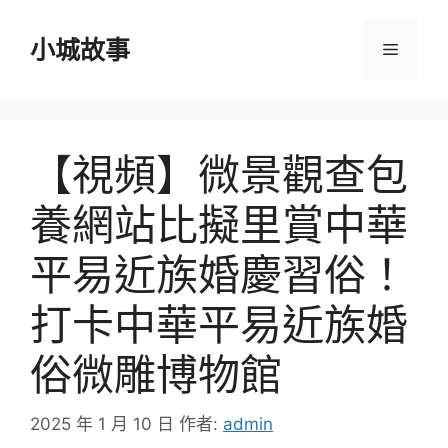
跳
至
小城故事
選
主
要
單
內
容
【視頻】微景觀查包
養網站比擬里賞中華
平易近族婚慶習俗！
打卡中華平易近族婚
俗微雕博物館
2025 年 1 月 10 日
作者:
admin