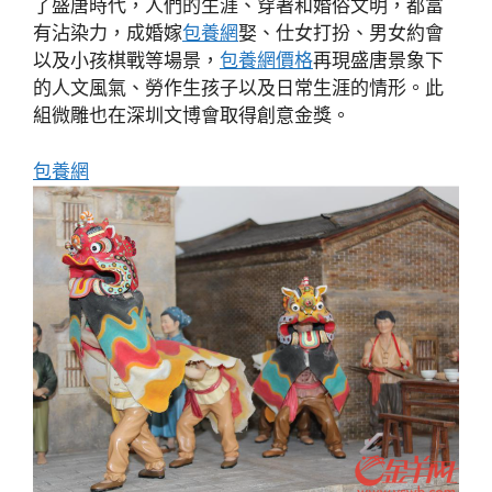
了盛唐時代，人們的生涯、穿著和婚俗文明，都富
有沾染力，成婚嫁
包養網
娶、仕女打扮、男女約會
以及小孩棋戰等場景，
包養網價格
再現盛唐景象下
的人文風氣、勞作生孩子以及日常生涯的情形。此
組微雕也在深圳文博會取得創意金獎。
包養網