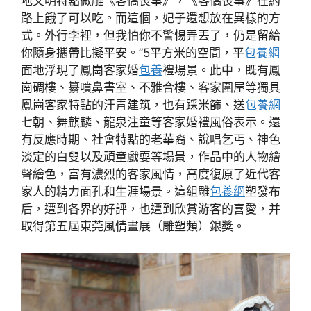
地文明特點微雕《客僑喪事》，《客僑喪事》在約
路上餓了可以吃。而這個，妃子還想放在異樣的方
式。外行李裡，但我怕你不警惕弄丟了，仍是留給
你隨身攜帶比擬平安。”5平方米的空間，平
包養網
面地浮現了鳳崗客家婚
包養
禮場景。此中，既有鳳
崗碉樓、纂噴鼻書室、不雅合樓、客家圍屋等獨具
鳳崗客家特點的汗青建筑，也有踩米篩、送
包養網
七朝、舞麒麟、龍泉注童等客家婚禮風俗表示。還
有反應時期、社會特點的老華裔、說唱乞丐、神色
淡定的白叟以及頑童戲耍等場景，作品中的人物繪
聲繪色，富有濃烈的客家風情，高度復原了近代客
家人的精力面孔和生涯場景。這組雕
包養網
塑發布
后，遭到各界的好評，也遭到欣賞游客的喜愛，并
取得第五屆東莞風情畫展（雕塑類）銀獎。