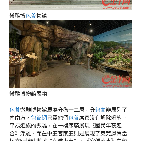
微雕博
包養
物館
微雕博物館展廳
包養
微雕博物館展廳分為一二層，分
包養
辨展列了
南南方，
包養網
只需他們
包養
席家沒有解除婚約。
平易近族的微雕，在一樓序廳展現《國民年夜連
合》浮雕，而在中廳客家廳則是展現了東莞鳳崗當