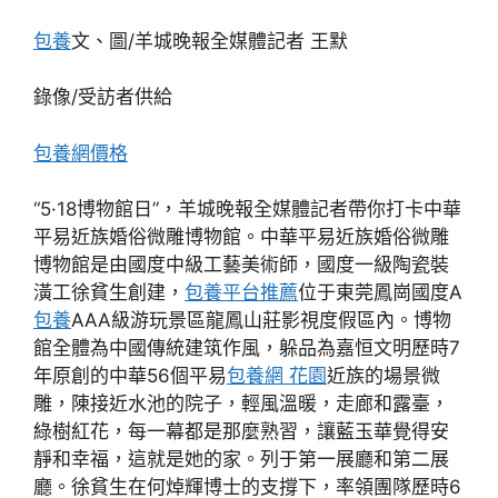
包養
文、圖/羊城晚報全媒體記者 王默
錄像/受訪者供給
包養網價格
“5·18博物館日”，羊城晚報全媒體記者帶你打卡中華
平易近族婚俗微雕博物館。中華平易近族婚俗微雕
博物館是由國度中級工藝美術師，國度一級陶瓷裝
潢工徐貧生創建，
包養平台推薦
位于東莞鳳崗國度A
包養
AAA級游玩景區龍鳳山莊影視度假區內。博物
館全體為中國傳統建筑作風，躲品為嘉恒文明歷時7
年原創的中華56個平易
包養網 花園
近族的場景微
雕，陳接近水池的院子，輕風溫暖，走廊和露臺，
綠樹紅花，每一幕都是那麼熟習，讓藍玉華覺得安
靜和幸福，這就是她的家。列于第一展廳和第二展
廳。徐貧生在何焯輝博士的支撐下，率領團隊歷時6