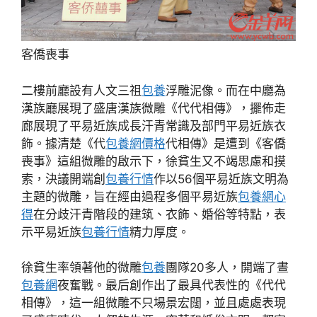
客僑喪事
二樓前廳設有人文三祖
包養
浮雕泥像。而在中廳為
漢族廳展現了盛唐漢族微雕《代代相傳》，擺佈走
廊展現了平易近族成長汗青常識及部門平易近族衣
飾。據清楚《代
包養網價格
代相傳》是遭到《客僑
喪事》這組微雕的啟示下，徐貧生又不竭思慮和摸
索，決議開端創
包養行情
作以56個平易近族文明為
主題的微雕，旨在經由過程多個平易近族
包養網心
得
在分歧汗青階段的建筑、衣飾、婚俗等特點，表
示平易近族
包養行情
精力厚度。
徐貧生率領著他的微雕
包養
團隊20多人，開端了晝
包養網
夜奮戰。最后創作出了最具代表性的《代代
相傳》，這一組微雕不只場景宏闊，並且處處表現