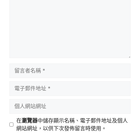
留
言
者
電
名
子
稱
郵
個
件
人
地
網
在
瀏覽器
中儲存顯示名稱、電子郵件地址及個人
址
站
網站網址，以供下次發佈留言時使用。
網