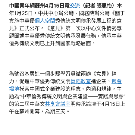
中國青年網蘇州4月15日電
交流
（記者 張思怡）
本
年1月25日，中共中心辦公廳、國務院辦公廳《關于
實施中華優
個人空間
秀傳統文明傳承發展工程的意
見》正式公布。《意見》第一次以中心文件情勢專
題闡述中華優秀傳統文明傳承發展任務，傳承中華
優秀傳統文明已上升到國家戰略層面。
為號召基層進一個步驟學習貫徹兩辦《意見》精
力，促進中華優秀傳統文明
舞蹈教室
進企業，
聚會
場地
摸索中國式企業建設的理念、內涵和規律，主
題為“中華優秀傳統文明與企業建設——實踐與思慮”
的第二屆中華文
共享會議室
明傳承論壇于4月15日上
午在蘇州開幕，為期三天。