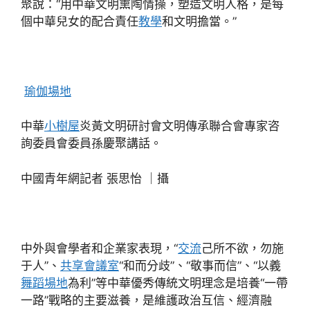
聚說：“用中華文明熏陶情操，塑造文明人格，是每
個中華兒女的配合責任
教學
和文明擔當。”
瑜伽場地
中華
小樹屋
炎黃文明研討會文明傳承聯合會專家咨
詢委員會委員孫慶聚講話。
中國青年網記者 張思怡 ｜攝
中外與會學者和企業家表現，“
交流
己所不欲，勿施
于人”、
共享會議室
“和而分歧”、“敬事而信”、“以義
舞蹈場地
為利”等中華優秀傳統文明理念是培養“一帶
一路”戰略的主要滋養，是維護政治互信、經濟融