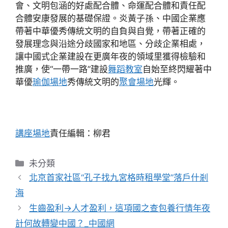
會、文明包涵的好處配合體、命運配合體和責任配
合體安康發展的基礎保證。炎黃子孫、中國企業應
帶著中華優秀傳統文明的自負與自覺，帶著正確的
發展理念與沿途分歧國家和地區、分歧企業相處，
讓中國式企業建設在更廣年夜的領域里獲得檢驗和
推廣，使“一帶一路”建設
舞蹈教室
自始至終閃耀著中
華優
瑜伽場地
秀傳統文明的
聚會場地
光輝。
講座場地
責任編輯：柳君
分
未分類
類
北京首家社區“孔子找九宮格時租學堂”落戶什剎
海
生齒盈利→人才盈利，這項國之查包養行情年夜
計何故轉變中國？_中國網