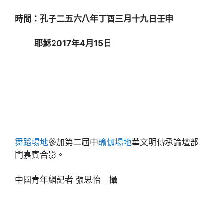
時間：孔子二五六八年丁酉三月十九日壬申
耶穌2017年4月15日
舞蹈場地
參加第二屆中
瑜伽場地
華文明傳承論壇部
門嘉賓合影。
中國青年網記者 張思怡｜攝