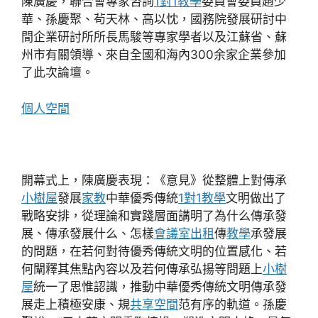
陳廣慶，聯合會專家咨詢
1對1教學
委員會委員趙少
華、孫慶聚、茍天林、高以忱，國務院發展研討中
間企業研討所所長馬駿等專家學者以及江蘇省、蘇
州市有關領導、來自全國和海內300余家企業參加
了此次論壇。
個人空間
開幕式上，陳廣慶表現：《意見》從整體上對傳承
小樹屋
發展
家教
中華優秀傳統
1對1教學
文明做出了
戰略安排，從理論和實踐層面講明了為什么傳承發
展、傳承發展什么、怎樣
會議室出租
傳
教學
承發展
的問題，在若何對待優秀傳統文明的位置感化、若
何闡釋其焦點內容以及若何傳承弘揚等問題上
小樹
屋
統一了思惟認識，推動中華優秀傳統文明傳承發
展走上積極安康、規
共享空間
范有序的軌道。孫慶