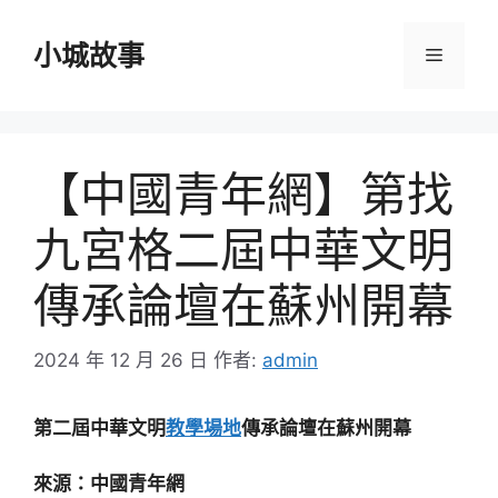
跳
至
小城故事
選
主
要
單
內
容
【中國青年網】第找
九宮格二屆中華文明
傳承論壇在蘇州開幕
2024 年 12 月 26 日
作者:
admin
第二屆中華文明
教學場地
傳承論壇在蘇州開幕
來源：中國青年網